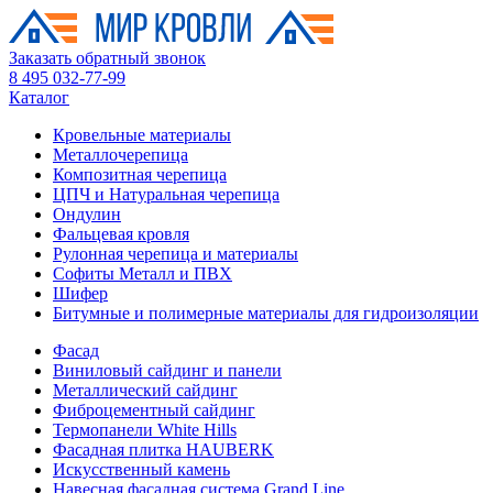
Заказать обратный звонок
8 495 032-77-99
Каталог
Кровельные материалы
Металлочерепица
Композитная черепица
ЦПЧ и Натуральная черепица
Ондулин
Фальцевая кровля
Рулонная черепица и материалы
Софиты Металл и ПВХ
Шифер
Битумные и полимерные материалы для гидроизоляции
Фасад
Виниловый сайдинг и панели
Металлический сайдинг
Фиброцементный сайдинг
Термопанели White Hills
Фасадная плитка HAUBERK
Искусственный камень
Навесная фасадная система Grand Line