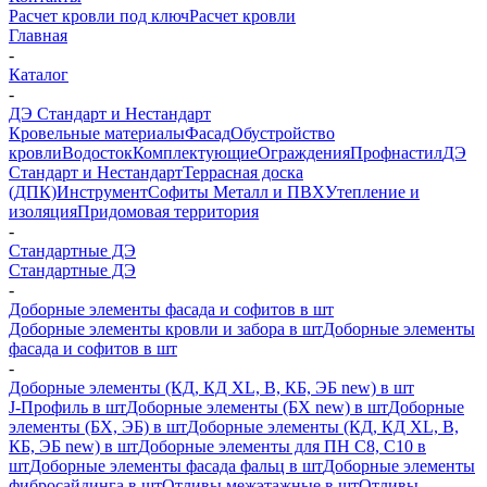
Расчет кровли под ключ
Расчет кровли
Главная
-
Каталог
-
ДЭ Стандарт и Нестандарт
Кровельные материалы
Фасад
Обустройство
кровли
Водосток
Комплектующие
Ограждения
Профнастил
ДЭ
Стандарт и Нестандарт
Террасная доска
(ДПК)
Инструмент
Софиты Металл и ПВХ
Утепление и
изоляция
Придомовая территория
-
Стандартные ДЭ
Стандартные ДЭ
-
Доборные элементы фасада и софитов в шт
Доборные элементы кровли и забора в шт
Доборные элементы
фасада и софитов в шт
-
Доборные элементы (КД, КД XL, В, КБ, ЭБ new) в шт
J-Профиль в шт
Доборные элементы (БХ new) в шт
Доборные
элементы (БХ, ЭБ) в шт
Доборные элементы (КД, КД XL, В,
КБ, ЭБ new) в шт
Доборные элементы для ПН С8, С10 в
шт
Доборные элементы фасада фальц в шт
Доборные элементы
фибросайдинга в шт
Отливы межэтажные в шт
Отливы