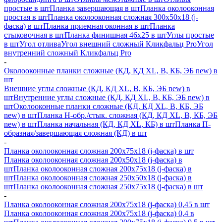
простые в шт
Планка завершающая в шт
Планка околооконная
простая в шт
Планка околооконная сложная 300х50х18 (j-
фаска) в шт
Планка приемная оконная в шт
Планка
стыковочная в шт
Планка финишная 46х25 в шт
Углы простые
в шт
Угол отлива
Угол внешний сложный Кликфальц Pro
Угол
внутренний сложный Кликфальц Pro
-
Околооконные планки сложные (КД, КД XL, В, КБ, ЭБ new) в
шт
Внешние углы сложные (КД, КД XL, В, КБ, ЭБ new) в
шт
Внутренние углы сложные (КД, КД XL, В, КБ, ЭБ new) в
шт
Околооконные планки сложные (КД, КД XL, В, КБ, ЭБ
new) в шт
Планка H-обр./стык. сложная (КД, КД XL, В, КБ, ЭБ
new) в шт
Планка начальная (КД, КД XL, КБ) в шт
Планка П-
образная/завершающая сложная (КД) в шт
-
Планка околооконная сложная 200х75х18 (j-фаска) в шт
Планка околооконная сложная 200х50х18 (j-фаска) в
шт
Планка околооконная сложная 200х75х18 (j-фаска) в
шт
Планка околооконная сложная 250х50х18 (j-фаска) в
шт
Планка околооконная сложная 250х75х18 (j-фаска) в шт
-
Планка околооконная сложная 200х75х18 (j-фаска) 0,45 в шт
Планка околооконная сложная 200х75х18 (j-фаска) 0,4 в