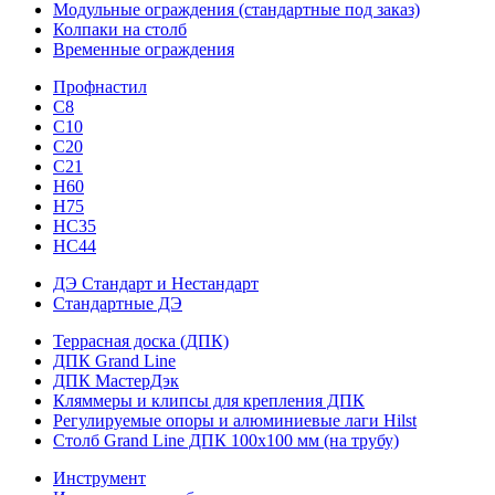
Модульные ограждения (стандартные под заказ)
Колпаки на столб
Временные ограждения
Профнастил
С8
С10
С20
С21
H60
H75
HС35
НС44
ДЭ Стандарт и Нестандарт
Стандартные ДЭ
Террасная доска (ДПК)
ДПК Grand Line
ДПК МастерДэк
Кляммеры и клипсы для крепления ДПК
Регулируемые опоры и алюминиевые лаги Hilst
Столб Grand Line ДПК 100х100 мм (на трубу)
Инструмент