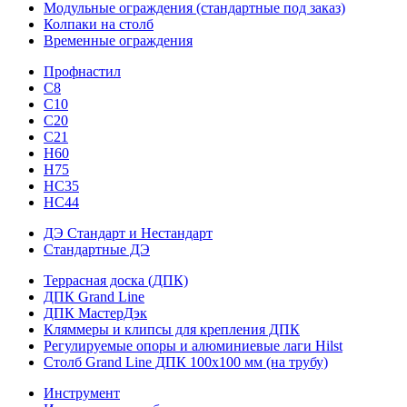
Модульные ограждения (стандартные под заказ)
Колпаки на столб
Временные ограждения
Профнастил
С8
С10
С20
С21
H60
H75
HС35
НС44
ДЭ Стандарт и Нестандарт
Стандартные ДЭ
Террасная доска (ДПК)
ДПК Grand Line
ДПК МастерДэк
Кляммеры и клипсы для крепления ДПК
Регулируемые опоры и алюминиевые лаги Hilst
Столб Grand Line ДПК 100х100 мм (на трубу)
Инструмент