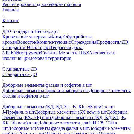
Расчет кровли под ключ
Расчет кровли
Главная
-
Каталог
-
ДЭ Стандарт и Нестандарт
Кровельные материалы
Фасад
Обустройство
кровли
Водосток
Комплектующие
Ограждения
Профнастил
ДЭ
Стандарт и Нестандарт
Террасная доска
(ДПК)
Инструмент
Софиты Металл и ПВХ
Утепление и
изоляция
Придомовая территория
-
Стандартные ДЭ
Стандартные ДЭ
-
Доборные элементы фасада и софитов в шт
Доборные элементы кровли и забора в шт
Доборные элементы
фасада и софитов в шт
-
Доборные элементы (КД, КД XL, В, КБ, ЭБ new) в шт
J-Профиль в шт
Доборные элементы (БХ new) в шт
Доборные
элементы (БХ, ЭБ) в шт
Доборные элементы (КД, КД XL, В,
КБ, ЭБ new) в шт
Доборные элементы для ПН С8, С10 в
шт
Доборные элементы фасада фальц в шт
Доборные элементы
фибросайдинга в шт
Отливы межэтажные в шт
Отливы