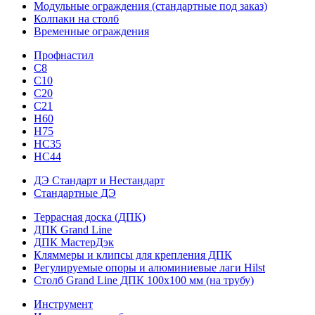
Модульные ограждения (стандартные под заказ)
Колпаки на столб
Временные ограждения
Профнастил
С8
С10
С20
С21
H60
H75
HС35
НС44
ДЭ Стандарт и Нестандарт
Стандартные ДЭ
Террасная доска (ДПК)
ДПК Grand Line
ДПК МастерДэк
Кляммеры и клипсы для крепления ДПК
Регулируемые опоры и алюминиевые лаги Hilst
Столб Grand Line ДПК 100х100 мм (на трубу)
Инструмент