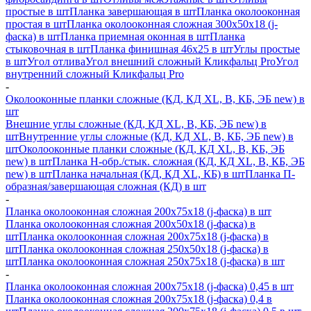
простые в шт
Планка завершающая в шт
Планка околооконная
простая в шт
Планка околооконная сложная 300х50х18 (j-
фаска) в шт
Планка приемная оконная в шт
Планка
стыковочная в шт
Планка финишная 46х25 в шт
Углы простые
в шт
Угол отлива
Угол внешний сложный Кликфальц Pro
Угол
внутренний сложный Кликфальц Pro
-
Околооконные планки сложные (КД, КД XL, В, КБ, ЭБ new) в
шт
Внешние углы сложные (КД, КД XL, В, КБ, ЭБ new) в
шт
Внутренние углы сложные (КД, КД XL, В, КБ, ЭБ new) в
шт
Околооконные планки сложные (КД, КД XL, В, КБ, ЭБ
new) в шт
Планка H-обр./стык. сложная (КД, КД XL, В, КБ, ЭБ
new) в шт
Планка начальная (КД, КД XL, КБ) в шт
Планка П-
образная/завершающая сложная (КД) в шт
-
Планка околооконная сложная 200х75х18 (j-фаска) в шт
Планка околооконная сложная 200х50х18 (j-фаска) в
шт
Планка околооконная сложная 200х75х18 (j-фаска) в
шт
Планка околооконная сложная 250х50х18 (j-фаска) в
шт
Планка околооконная сложная 250х75х18 (j-фаска) в шт
-
Планка околооконная сложная 200х75х18 (j-фаска) 0,45 в шт
Планка околооконная сложная 200х75х18 (j-фаска) 0,4 в