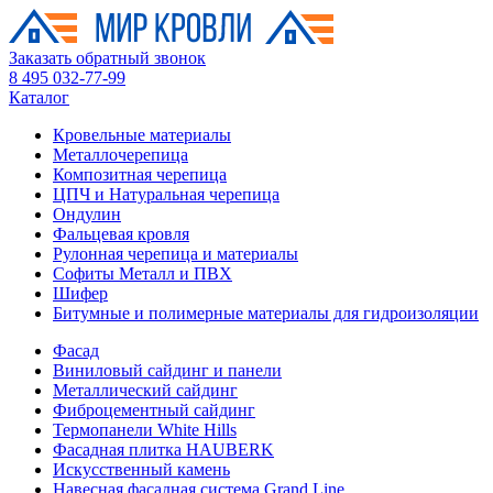
Заказать обратный звонок
8 495 032-77-99
Каталог
Кровельные материалы
Металлочерепица
Композитная черепица
ЦПЧ и Натуральная черепица
Ондулин
Фальцевая кровля
Рулонная черепица и материалы
Софиты Металл и ПВХ
Шифер
Битумные и полимерные материалы для гидроизоляции
Фасад
Виниловый сайдинг и панели
Металлический сайдинг
Фиброцементный сайдинг
Термопанели White Hills
Фасадная плитка HAUBERK
Искусственный камень
Навесная фасадная система Grand Line