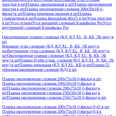
простые в шт
Планка завершающая в шт
Планка околооконная
простая в шт
Планка околооконная сложная 300х50х18 (j-
фаска) в шт
Планка приемная оконная в шт
Планка
стыковочная в шт
Планка финишная 46х25 в шт
Углы простые
в шт
Угол отлива
Угол внешний сложный Кликфальц Pro
Угол
внутренний сложный Кликфальц Pro
-
Околооконные планки сложные (КД, КД XL, В, КБ, ЭБ new) в
шт
Внешние углы сложные (КД, КД XL, В, КБ, ЭБ new) в
шт
Внутренние углы сложные (КД, КД XL, В, КБ, ЭБ new) в
шт
Околооконные планки сложные (КД, КД XL, В, КБ, ЭБ
new) в шт
Планка H-обр./стык. сложная (КД, КД XL, В, КБ, ЭБ
new) в шт
Планка начальная (КД, КД XL, КБ) в шт
Планка П-
образная/завершающая сложная (КД) в шт
-
Планка околооконная сложная 200х75х18 (j-фаска) в шт
Планка околооконная сложная 200х50х18 (j-фаска) в
шт
Планка околооконная сложная 200х75х18 (j-фаска) в
шт
Планка околооконная сложная 250х50х18 (j-фаска) в
шт
Планка околооконная сложная 250х75х18 (j-фаска) в шт
-
Планка околооконная сложная 200х75х18 (j-фаска) 0,45 в шт
Планка околооконная сложная 200х75х18 (j-фаска) 0,4 в