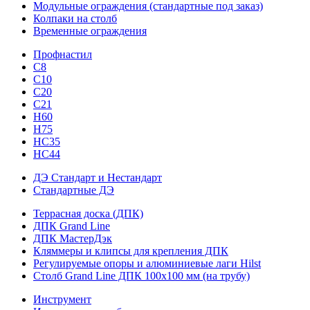
Модульные ограждения (стандартные под заказ)
Колпаки на столб
Временные ограждения
Профнастил
С8
С10
С20
С21
H60
H75
HС35
НС44
ДЭ Стандарт и Нестандарт
Стандартные ДЭ
Террасная доска (ДПК)
ДПК Grand Line
ДПК МастерДэк
Кляммеры и клипсы для крепления ДПК
Регулируемые опоры и алюминиевые лаги Hilst
Столб Grand Line ДПК 100х100 мм (на трубу)
Инструмент