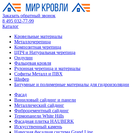
Заказать обратный звонок
8 495 032-77-99
Каталог
Кровельные материалы
Металлочерепица
Композитная черепица
ЦПЧ и Натуральная черепица
Ондулин
Фальцевая кровля
Рулонная черепица и материалы
Софиты Металл и ПВХ
Шифер
Битумные и полимерные материалы для гидроизоляции
Фасад
Виниловый сайдинг и панели
Металлический сайдинг
Фиброцементный сайдинг
Термопанели White Hills
Фасадная плитка HAUBERK
Искусственный камень
Навесная фасадная система Grand Line