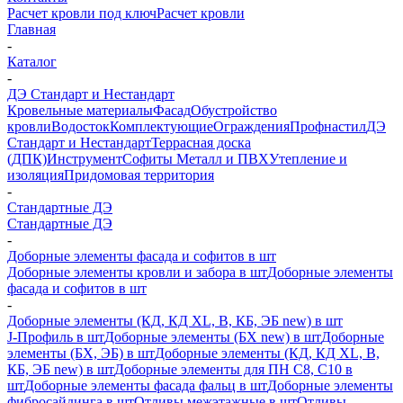
Расчет кровли под ключ
Расчет кровли
Главная
-
Каталог
-
ДЭ Стандарт и Нестандарт
Кровельные материалы
Фасад
Обустройство
кровли
Водосток
Комплектующие
Ограждения
Профнастил
ДЭ
Стандарт и Нестандарт
Террасная доска
(ДПК)
Инструмент
Софиты Металл и ПВХ
Утепление и
изоляция
Придомовая территория
-
Стандартные ДЭ
Стандартные ДЭ
-
Доборные элементы фасада и софитов в шт
Доборные элементы кровли и забора в шт
Доборные элементы
фасада и софитов в шт
-
Доборные элементы (КД, КД XL, В, КБ, ЭБ new) в шт
J-Профиль в шт
Доборные элементы (БХ new) в шт
Доборные
элементы (БХ, ЭБ) в шт
Доборные элементы (КД, КД XL, В,
КБ, ЭБ new) в шт
Доборные элементы для ПН С8, С10 в
шт
Доборные элементы фасада фальц в шт
Доборные элементы
фибросайдинга в шт
Отливы межэтажные в шт
Отливы