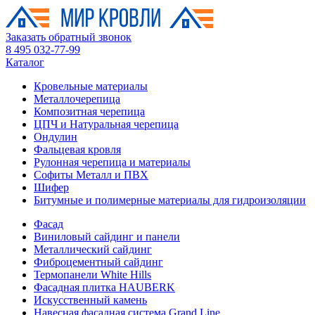
Заказать обратный звонок
8 495 032-77-99
Каталог
Кровельные материалы
Металлочерепица
Композитная черепица
ЦПЧ и Натуральная черепица
Ондулин
Фальцевая кровля
Рулонная черепица и материалы
Софиты Металл и ПВХ
Шифер
Битумные и полимерные материалы для гидроизоляции
Фасад
Виниловый сайдинг и панели
Металлический сайдинг
Фиброцементный сайдинг
Термопанели White Hills
Фасадная плитка HAUBERK
Искусственный камень
Навесная фасадная система Grand Line