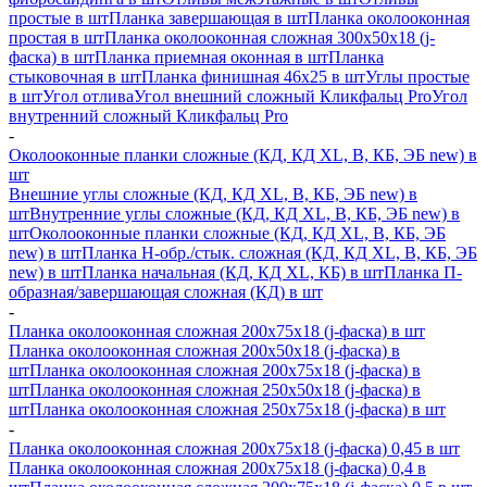
простые в шт
Планка завершающая в шт
Планка околооконная
простая в шт
Планка околооконная сложная 300х50х18 (j-
фаска) в шт
Планка приемная оконная в шт
Планка
стыковочная в шт
Планка финишная 46х25 в шт
Углы простые
в шт
Угол отлива
Угол внешний сложный Кликфальц Pro
Угол
внутренний сложный Кликфальц Pro
-
Околооконные планки сложные (КД, КД XL, В, КБ, ЭБ new) в
шт
Внешние углы сложные (КД, КД XL, В, КБ, ЭБ new) в
шт
Внутренние углы сложные (КД, КД XL, В, КБ, ЭБ new) в
шт
Околооконные планки сложные (КД, КД XL, В, КБ, ЭБ
new) в шт
Планка H-обр./стык. сложная (КД, КД XL, В, КБ, ЭБ
new) в шт
Планка начальная (КД, КД XL, КБ) в шт
Планка П-
образная/завершающая сложная (КД) в шт
-
Планка околооконная сложная 200х75х18 (j-фаска) в шт
Планка околооконная сложная 200х50х18 (j-фаска) в
шт
Планка околооконная сложная 200х75х18 (j-фаска) в
шт
Планка околооконная сложная 250х50х18 (j-фаска) в
шт
Планка околооконная сложная 250х75х18 (j-фаска) в шт
-
Планка околооконная сложная 200х75х18 (j-фаска) 0,45 в шт
Планка околооконная сложная 200х75х18 (j-фаска) 0,4 в