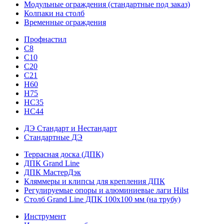
Модульные ограждения (стандартные под заказ)
Колпаки на столб
Временные ограждения
Профнастил
С8
С10
С20
С21
H60
H75
HС35
НС44
ДЭ Стандарт и Нестандарт
Стандартные ДЭ
Террасная доска (ДПК)
ДПК Grand Line
ДПК МастерДэк
Кляммеры и клипсы для крепления ДПК
Регулируемые опоры и алюминиевые лаги Hilst
Столб Grand Line ДПК 100х100 мм (на трубу)
Инструмент