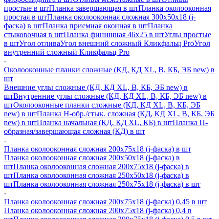
простые в шт
Планка завершающая в шт
Планка околооконная
простая в шт
Планка околооконная сложная 300х50х18 (j-
фаска) в шт
Планка приемная оконная в шт
Планка
стыковочная в шт
Планка финишная 46х25 в шт
Углы простые
в шт
Угол отлива
Угол внешний сложный Кликфальц Pro
Угол
внутренний сложный Кликфальц Pro
-
Околооконные планки сложные (КД, КД XL, В, КБ, ЭБ new) в
шт
Внешние углы сложные (КД, КД XL, В, КБ, ЭБ new) в
шт
Внутренние углы сложные (КД, КД XL, В, КБ, ЭБ new) в
шт
Околооконные планки сложные (КД, КД XL, В, КБ, ЭБ
new) в шт
Планка H-обр./стык. сложная (КД, КД XL, В, КБ, ЭБ
new) в шт
Планка начальная (КД, КД XL, КБ) в шт
Планка П-
образная/завершающая сложная (КД) в шт
-
Планка околооконная сложная 200х75х18 (j-фаска) в шт
Планка околооконная сложная 200х50х18 (j-фаска) в
шт
Планка околооконная сложная 200х75х18 (j-фаска) в
шт
Планка околооконная сложная 250х50х18 (j-фаска) в
шт
Планка околооконная сложная 250х75х18 (j-фаска) в шт
-
Планка околооконная сложная 200х75х18 (j-фаска) 0,45 в шт
Планка околооконная сложная 200х75х18 (j-фаска) 0,4 в