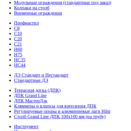
Модульные ограждения (стандартные под заказ)
Колпаки на столб
Временные ограждения
Профнастил
С8
С10
С20
С21
H60
H75
HС35
НС44
ДЭ Стандарт и Нестандарт
Стандартные ДЭ
Террасная доска (ДПК)
ДПК Grand Line
ДПК МастерДэк
Кляммеры и клипсы для крепления ДПК
Регулируемые опоры и алюминиевые лаги Hilst
Столб Grand Line ДПК 100х100 мм (на трубу)
Инструмент