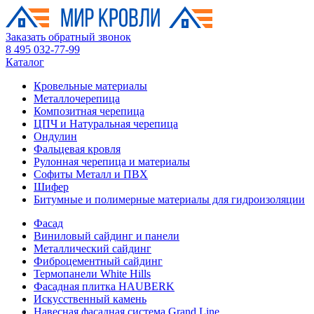
Заказать обратный звонок
8 495 032-77-99
Каталог
Кровельные материалы
Металлочерепица
Композитная черепица
ЦПЧ и Натуральная черепица
Ондулин
Фальцевая кровля
Рулонная черепица и материалы
Софиты Металл и ПВХ
Шифер
Битумные и полимерные материалы для гидроизоляции
Фасад
Виниловый сайдинг и панели
Металлический сайдинг
Фиброцементный сайдинг
Термопанели White Hills
Фасадная плитка HAUBERK
Искусственный камень
Навесная фасадная система Grand Line