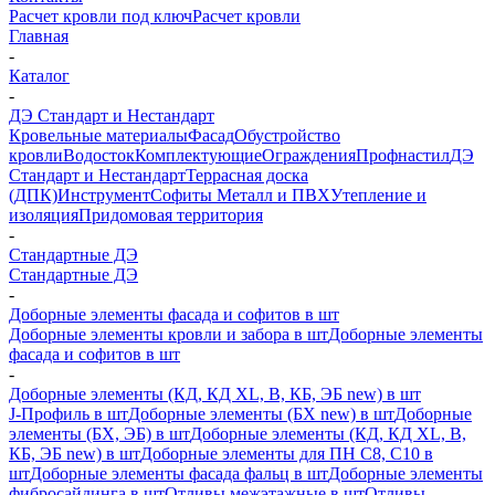
Расчет кровли под ключ
Расчет кровли
Главная
-
Каталог
-
ДЭ Стандарт и Нестандарт
Кровельные материалы
Фасад
Обустройство
кровли
Водосток
Комплектующие
Ограждения
Профнастил
ДЭ
Стандарт и Нестандарт
Террасная доска
(ДПК)
Инструмент
Софиты Металл и ПВХ
Утепление и
изоляция
Придомовая территория
-
Стандартные ДЭ
Стандартные ДЭ
-
Доборные элементы фасада и софитов в шт
Доборные элементы кровли и забора в шт
Доборные элементы
фасада и софитов в шт
-
Доборные элементы (КД, КД XL, В, КБ, ЭБ new) в шт
J-Профиль в шт
Доборные элементы (БХ new) в шт
Доборные
элементы (БХ, ЭБ) в шт
Доборные элементы (КД, КД XL, В,
КБ, ЭБ new) в шт
Доборные элементы для ПН С8, С10 в
шт
Доборные элементы фасада фальц в шт
Доборные элементы
фибросайдинга в шт
Отливы межэтажные в шт
Отливы