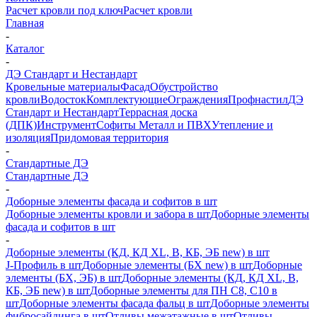
Расчет кровли под ключ
Расчет кровли
Главная
-
Каталог
-
ДЭ Стандарт и Нестандарт
Кровельные материалы
Фасад
Обустройство
кровли
Водосток
Комплектующие
Ограждения
Профнастил
ДЭ
Стандарт и Нестандарт
Террасная доска
(ДПК)
Инструмент
Софиты Металл и ПВХ
Утепление и
изоляция
Придомовая территория
-
Стандартные ДЭ
Стандартные ДЭ
-
Доборные элементы фасада и софитов в шт
Доборные элементы кровли и забора в шт
Доборные элементы
фасада и софитов в шт
-
Доборные элементы (КД, КД XL, В, КБ, ЭБ new) в шт
J-Профиль в шт
Доборные элементы (БХ new) в шт
Доборные
элементы (БХ, ЭБ) в шт
Доборные элементы (КД, КД XL, В,
КБ, ЭБ new) в шт
Доборные элементы для ПН С8, С10 в
шт
Доборные элементы фасада фальц в шт
Доборные элементы
фибросайдинга в шт
Отливы межэтажные в шт
Отливы