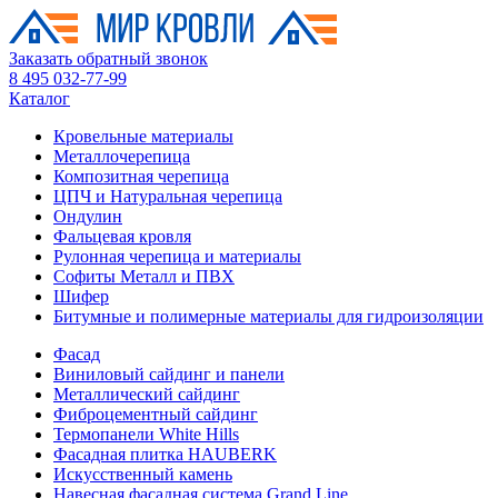
Заказать обратный звонок
8 495 032-77-99
Каталог
Кровельные материалы
Металлочерепица
Композитная черепица
ЦПЧ и Натуральная черепица
Ондулин
Фальцевая кровля
Рулонная черепица и материалы
Софиты Металл и ПВХ
Шифер
Битумные и полимерные материалы для гидроизоляции
Фасад
Виниловый сайдинг и панели
Металлический сайдинг
Фиброцементный сайдинг
Термопанели White Hills
Фасадная плитка HAUBERK
Искусственный камень
Навесная фасадная система Grand Line