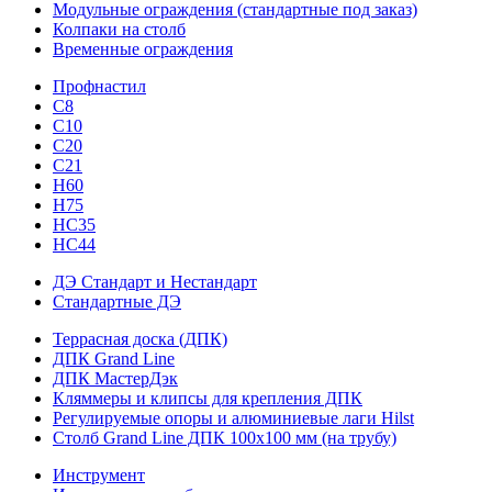
Модульные ограждения (стандартные под заказ)
Колпаки на столб
Временные ограждения
Профнастил
С8
С10
С20
С21
H60
H75
HС35
НС44
ДЭ Стандарт и Нестандарт
Стандартные ДЭ
Террасная доска (ДПК)
ДПК Grand Line
ДПК МастерДэк
Кляммеры и клипсы для крепления ДПК
Регулируемые опоры и алюминиевые лаги Hilst
Столб Grand Line ДПК 100х100 мм (на трубу)
Инструмент