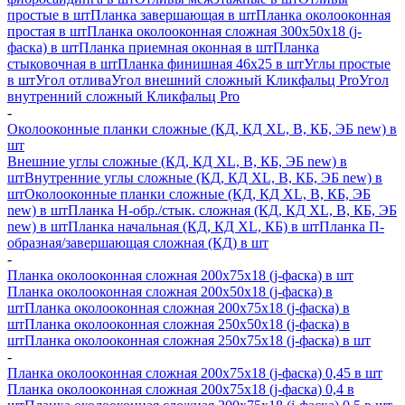
простые в шт
Планка завершающая в шт
Планка околооконная
простая в шт
Планка околооконная сложная 300х50х18 (j-
фаска) в шт
Планка приемная оконная в шт
Планка
стыковочная в шт
Планка финишная 46х25 в шт
Углы простые
в шт
Угол отлива
Угол внешний сложный Кликфальц Pro
Угол
внутренний сложный Кликфальц Pro
-
Околооконные планки сложные (КД, КД XL, В, КБ, ЭБ new) в
шт
Внешние углы сложные (КД, КД XL, В, КБ, ЭБ new) в
шт
Внутренние углы сложные (КД, КД XL, В, КБ, ЭБ new) в
шт
Околооконные планки сложные (КД, КД XL, В, КБ, ЭБ
new) в шт
Планка H-обр./стык. сложная (КД, КД XL, В, КБ, ЭБ
new) в шт
Планка начальная (КД, КД XL, КБ) в шт
Планка П-
образная/завершающая сложная (КД) в шт
-
Планка околооконная сложная 200х75х18 (j-фаска) в шт
Планка околооконная сложная 200х50х18 (j-фаска) в
шт
Планка околооконная сложная 200х75х18 (j-фаска) в
шт
Планка околооконная сложная 250х50х18 (j-фаска) в
шт
Планка околооконная сложная 250х75х18 (j-фаска) в шт
-
Планка околооконная сложная 200х75х18 (j-фаска) 0,45 в шт
Планка околооконная сложная 200х75х18 (j-фаска) 0,4 в