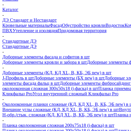
-
Каталог
-
ДЭ Стандарт и Нестандарт
Кровельные материалы
Фасад
Обустройство кровли
Водосток
Ко
ПВХ
Утепление и изоляция
Придомовая территория
-
Стандартные ДЭ
Стандартные ДЭ
-
Доборные элементы фасада и софитов в шт
Доборные элементы кровли и забора в шт
Доборные элементы ф
-
Доборные элементы (КД, КД XL, В, КБ, ЭБ new) в шт
J-Профиль в шт
Доборные элементы (БХ new) в шт
Доборные эл
элементы фасада фальц в шт
Доборные элементы фибросайдинг
околооконная сложная 300х50х18 (j-фаска) в шт
Планка приемна
Кликфальц Pro
Угол внутренний сложный Кликфальц Pro
-
Околооконные планки сложные (КД, КД XL, В, КБ, ЭБ new) в 
Внешние углы сложные (КД, КД XL, В, КБ, ЭБ new) в шт
Внутр
H-обр./стык. сложная (КД, КД XL, В, КБ, ЭБ new) в шт
Планка 
-
Планка околооконная сложная 200х75х18 (j-фаска) в шт
Планка околооконная сложная 200х50х18 (j-фаска) в шт
Планка 