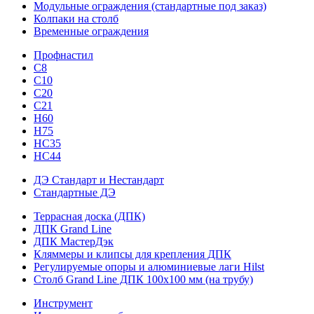
Модульные ограждения (стандартные под заказ)
Колпаки на столб
Временные ограждения
Профнастил
С8
С10
С20
С21
H60
H75
HС35
НС44
ДЭ Стандарт и Нестандарт
Стандартные ДЭ
Террасная доска (ДПК)
ДПК Grand Line
ДПК МастерДэк
Кляммеры и клипсы для крепления ДПК
Регулируемые опоры и алюминиевые лаги Hilst
Столб Grand Line ДПК 100х100 мм (на трубу)
Инструмент