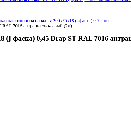
ка околооконная сложная 200х75х18 (j-фаска) 0,5 в шт
ST RAL 7016 антрацитово-серый (2м)
 (j-фаска) 0,45 Drap ST RAL 7016 антра