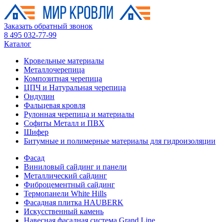
Заказать обратный звонок
8 495 032-77-99
Каталог
Кровельные материалы
Металлочерепица
Композитная черепица
ЦПЧ и Натуральная черепица
Ондулин
Фальцевая кровля
Рулонная черепица и материалы
Софиты Металл и ПВХ
Шифер
Битумные и полимерные материалы для гидроизоляции
Фасад
Виниловый сайдинг и панели
Металлический сайдинг
Фиброцементный сайдинг
Термопанели White Hills
Фасадная плитка HAUBERK
Искусственный камень
Навесная фасадная система Grand Line