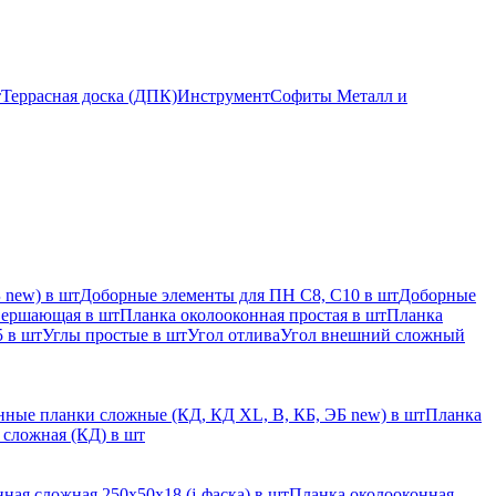
т
Террасная доска (ДПК)
Инструмент
Софиты Металл и
 new) в шт
Доборные элементы для ПН С8, С10 в шт
Доборные
вершающая в шт
Планка околооконная простая в шт
Планка
 в шт
Углы простые в шт
Угол отлива
Угол внешний сложный
ные планки сложные (КД, КД XL, В, КБ, ЭБ new) в шт
Планка
 сложная (КД) в шт
ная сложная 250х50х18 (j-фаска) в шт
Планка околооконная