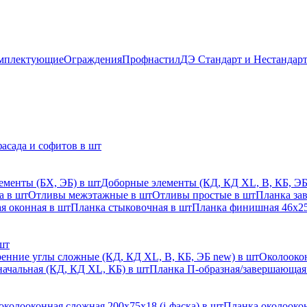
мплектующие
Ограждения
Профнастил
ДЭ Стандарт и Нестандар
асада и софитов в шт
ементы (БХ, ЭБ) в шт
Доборные элементы (КД, КД XL, В, КБ, ЭБ
а в шт
Отливы межэтажные в шт
Отливы простые в шт
Планка за
я оконная в шт
Планка стыковочная в шт
Планка финишная 46х25
шт
енние углы сложные (КД, КД XL, В, КБ, ЭБ new) в шт
Околоокон
начальная (КД, КД XL, КБ) в шт
Планка П-образная/завершающая
околооконная сложная 200х75х18 (j-фаска) в шт
Планка околоокон