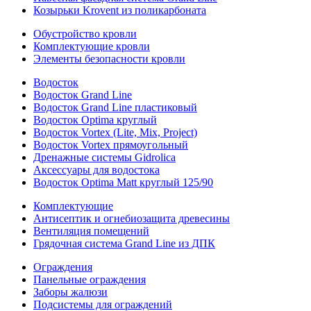
Козырьки Krovent из поликарбоната
Обустройство кровли
Комплектующие кровли
Элементы безопасности кровли
Водосток
Водосток Grand Line
Водосток Grand Line пластиковый
Водосток Optima круглый
Водосток Vortex (Lite, Mix, Project)
Водосток Vortex прямоугольный
Дренажные системы Gidrolica
Аксессуары для водостока
Водосток Optima Matt круглый 125/90
Комплектующие
Антисептик и огнебиозащита древесины
Вентиляция помещений
Грядочная система Grand Line из ДПК
Ограждения
Панельные ограждения
Заборы жалюзи
Подсистемы для ограждений