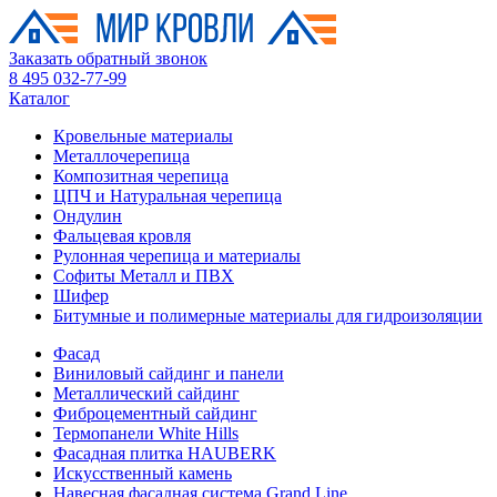
Заказать обратный звонок
8 495 032-77-99
Каталог
Кровельные материалы
Металлочерепица
Композитная черепица
ЦПЧ и Натуральная черепица
Ондулин
Фальцевая кровля
Рулонная черепица и материалы
Софиты Металл и ПВХ
Шифер
Битумные и полимерные материалы для гидроизоляции
Фасад
Виниловый сайдинг и панели
Металлический сайдинг
Фиброцементный сайдинг
Термопанели White Hills
Фасадная плитка HAUBERK
Искусственный камень
Навесная фасадная система Grand Line