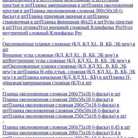
простые в шт
Планка завершающая в шт
Планка околооконная
простая в шт
Планка околооконная сложная 300х50х18 (j-
фаска) в шт
Планка приемная оконная в шт
Планка
стыковочная в шт
Планка финишная 46х25 в шт
Углы простые
в шт
Угол отлива
Угол внешний сложный Кликфальц Pro
Угол
внутренний сложный Кликфальц Pro
-
Околооконные планки сложные (КД, КД XL, В, КБ, ЭБ new) в
шт
Внешние углы сложные (КД, КД XL, В, КБ, ЭБ new) в
шт
Внутренние углы сложные (КД, КД XL, В, КБ, ЭБ new) в
шт
Околооконные планки сложные (КД, КД XL, В, КБ, ЭБ
new) в шт
Планка H-обр./стык. сложная (КД, КД XL, В, КБ, ЭБ
new) в шт
Планка начальная (КД, КД XL, КБ) в шт
Планка П-
образная/завершающая сложная (КД) в шт
-
Планка околооконная сложная 200х75х18 (j-фаска) в шт
Планка околооконная сложная 200х50х18 (j-фаска) в
шт
Планка околооконная сложная 200х75х18 (j-фаска) в
шт
Планка околооконная сложная 250х50х18 (j-фаска) в
шт
Планка околооконная сложная 250х75х18 (j-фаска) в шт
-
Планка околооконная сложная 200х75х18 (j-фаска) 0,45 в шт
Планка околооконная сложная 200х75х18 (j-фаска) 0,4 в