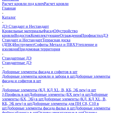
Расчет кровли под ключ
Расчет кровли
Главная
-
Каталог
-
ДЭ Стандарт и Нестандарт
Кровельные материалы
Фасад
Обустройство
кровли
Водосток
Комплектующие
Ограждения
Профнастил
ДЭ
Стандарт и Нестандарт
Террасная доска
(ДПК)
Инструмент
Софиты Металл и ПВХ
Утепление и
изоляция
Придомовая территория
-
Стандартные ДЭ
Стандартные ДЭ
-
Доборные элементы фасада и софитов в шт
Доборные элементы кровли и забора в шт
Доборные элементы
фасада и софитов в шт
-
Доборные элементы (КД, КД XL, В, КБ, ЭБ new) в шт
J-Профиль в шт
Доборные элементы (БХ new) в шт
Доборные
элементы (БХ, ЭБ) в шт
Доборные элементы (КД, КД XL, В,
КБ, ЭБ new) в шт
Доборные элементы для ПН С8, С10 в
шт
Доборные элементы фасада фальц в шт
Доборные элементы
фибросайдинга в шт
Отливы межэтажные в шт
Отливы