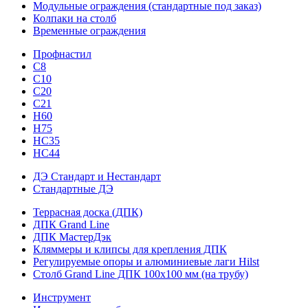
Модульные ограждения (стандартные под заказ)
Колпаки на столб
Временные ограждения
Профнастил
С8
С10
С20
С21
H60
H75
HС35
НС44
ДЭ Стандарт и Нестандарт
Стандартные ДЭ
Террасная доска (ДПК)
ДПК Grand Line
ДПК МастерДэк
Кляммеры и клипсы для крепления ДПК
Регулируемые опоры и алюминиевые лаги Hilst
Столб Grand Line ДПК 100х100 мм (на трубу)
Инструмент