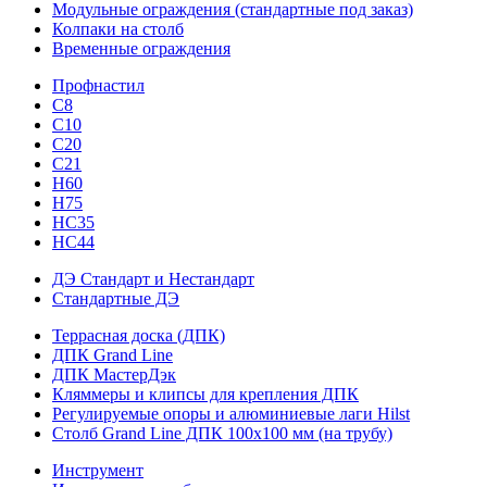
Модульные ограждения (стандартные под заказ)
Колпаки на столб
Временные ограждения
Профнастил
С8
С10
С20
С21
H60
H75
HС35
НС44
ДЭ Стандарт и Нестандарт
Стандартные ДЭ
Террасная доска (ДПК)
ДПК Grand Line
ДПК МастерДэк
Кляммеры и клипсы для крепления ДПК
Регулируемые опоры и алюминиевые лаги Hilst
Столб Grand Line ДПК 100х100 мм (на трубу)
Инструмент