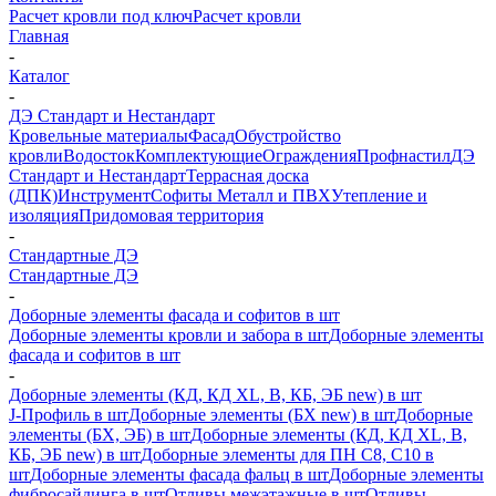
Расчет кровли под ключ
Расчет кровли
Главная
-
Каталог
-
ДЭ Стандарт и Нестандарт
Кровельные материалы
Фасад
Обустройство
кровли
Водосток
Комплектующие
Ограждения
Профнастил
ДЭ
Стандарт и Нестандарт
Террасная доска
(ДПК)
Инструмент
Софиты Металл и ПВХ
Утепление и
изоляция
Придомовая территория
-
Стандартные ДЭ
Стандартные ДЭ
-
Доборные элементы фасада и софитов в шт
Доборные элементы кровли и забора в шт
Доборные элементы
фасада и софитов в шт
-
Доборные элементы (КД, КД XL, В, КБ, ЭБ new) в шт
J-Профиль в шт
Доборные элементы (БХ new) в шт
Доборные
элементы (БХ, ЭБ) в шт
Доборные элементы (КД, КД XL, В,
КБ, ЭБ new) в шт
Доборные элементы для ПН С8, С10 в
шт
Доборные элементы фасада фальц в шт
Доборные элементы
фибросайдинга в шт
Отливы межэтажные в шт
Отливы