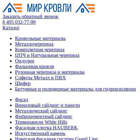
Заказать обратный звонок
8 495 032-77-99
Каталог
Кровельные материалы
Металлочерепица
Композитная черепица
ЦПЧ и Натуральная черепица
Ондулин
Фальцевая кровля
Рулонная черепица и материалы
Софиты Металл и ПВХ
Шифер
Битумные и полимерные материалы для гидроизоляции
Фасад
Виниловый сайдинг и панели
Металлический сайдинг
Фиброцементный сайдинг
Термопанели White Hills
Фасадная плитка HAUBERK
Искусственный камень
Навесная фасадная система Grand Line