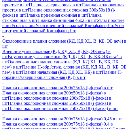
простые в шт
Планка завершающая в шт
Планка околооконная
простая в шт
Планка околооконная сложная 300х50х18 (j-
фаска) в шт
Планка приемная оконная в шт
Планка
стыковочная в шт
Планка финишная 46х25 в шт
Углы простые
в шт
Угол отлива
Угол внешний сложный Кликфальц Pro
Угол
внутренний сложный Кликфальц Pro
-
Околооконные планки сложные (КД, КД XL, В, КБ, ЭБ new) в
шт
Внешние углы сложные (КД, КД XL, В, КБ, ЭБ new) в
шт
Внутренние углы сложные (КД, КД XL, В, КБ, ЭБ new) в
шт
Околооконные планки сложные (КД, КД XL, В, КБ, ЭБ
new) в шт
Планка H-обр./стык. сложная (КД, КД XL, В, КБ, ЭБ
new) в шт
Планка начальная (КД, КД XL, КБ) в шт
Планка П-
образная/завершающая сложная (КД) в шт
-
Планка околооконная сложная 200х75х18 (j-фаска) в шт
Планка околооконная сложная 200х50х18 (j-фаска) в
шт
Планка околооконная сложная 200х75х18 (j-фаска) в
шт
Планка околооконная сложная 250х50х18 (j-фаска) в
шт
Планка околооконная сложная 250х75х18 (j-фаска) в шт
-
Планка околооконная сложная 200х75х18 (j-фаска) 0,45 в шт
Планка околооконная сложная 200х75х18 (j-фаска) 0,4 в