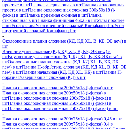
простые в шт
Планка завершающая в шт
Планка околооконная
простая в шт
Планка околооконная сложная 300х50х18 (j-
фаска) в шт
Планка приемная оконная в шт
Планка
стыковочная в шт
Планка финишная 46х25 в шт
Углы простые
в шт
Угол отлива
Угол внешний сложный Кликфальц Pro
Угол
внутренний сложный Кликфальц Pro
-
Околооконные планки сложные (КД, КД XL, В, КБ, ЭБ new) в
шт
Внешние углы сложные (КД, КД XL, В, КБ, ЭБ new) в
шт
Внутренние углы сложные (КД, КД XL, В, КБ, ЭБ new) в
шт
Околооконные планки сложные (КД, КД XL, В, КБ, ЭБ
new) в шт
Планка H-обр./стык. сложная (КД, КД XL, В, КБ, ЭБ
new) в шт
Планка начальная (КД, КД XL, КБ) в шт
Планка П-
образная/завершающая сложная (КД) в шт
-
Планка околооконная сложная 200х75х18 (j-фаска) в шт
Планка околооконная сложная 200х50х18 (j-фаска) в
шт
Планка околооконная сложная 200х75х18 (j-фаска) в
шт
Планка околооконная сложная 250х50х18 (j-фаска) в
шт
Планка околооконная сложная 250х75х18 (j-фаска) в шт
-
Планка околооконная сложная 200х75х18 (j-фаска) 0,45 в шт
Планка околооконная сложная 200х75х18 (j-фаска) 0,4 в