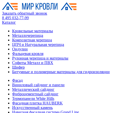
Заказать обратный звонок
8 495 032-77-99
Каталог
Кровельные материалы
Металлочерепица
Композитная черепица
ЦПЧ и Натуральная черепица
Ондулин
Фальцевая кровля
Рулонная черепица и материалы
Софиты Металл и ПВХ
Шифер
Битумные и полимерные материалы для гидроизоляции
Фасад
Виниловый сайдинг и панели
Металлический сайдинг
Фиброцементный сайдинг
Термопанели White Hills
Фасадная плитка HAUBERK
Искусственный камень
Навесная фасадная система Grand Line