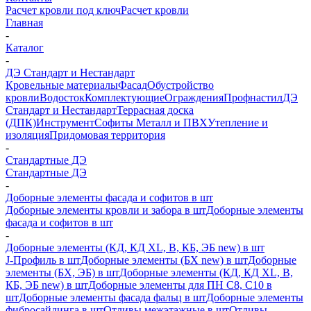
Расчет кровли под ключ
Расчет кровли
Главная
-
Каталог
-
ДЭ Стандарт и Нестандарт
Кровельные материалы
Фасад
Обустройство
кровли
Водосток
Комплектующие
Ограждения
Профнастил
ДЭ
Стандарт и Нестандарт
Террасная доска
(ДПК)
Инструмент
Софиты Металл и ПВХ
Утепление и
изоляция
Придомовая территория
-
Стандартные ДЭ
Стандартные ДЭ
-
Доборные элементы фасада и софитов в шт
Доборные элементы кровли и забора в шт
Доборные элементы
фасада и софитов в шт
-
Доборные элементы (КД, КД XL, В, КБ, ЭБ new) в шт
J-Профиль в шт
Доборные элементы (БХ new) в шт
Доборные
элементы (БХ, ЭБ) в шт
Доборные элементы (КД, КД XL, В,
КБ, ЭБ new) в шт
Доборные элементы для ПН С8, С10 в
шт
Доборные элементы фасада фальц в шт
Доборные элементы
фибросайдинга в шт
Отливы межэтажные в шт
Отливы