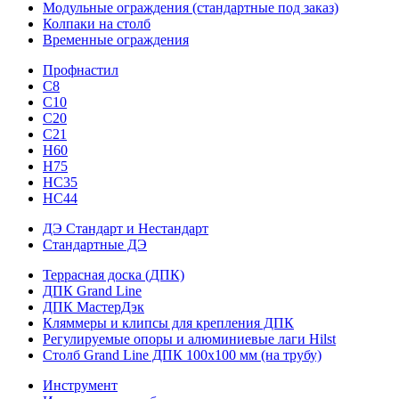
Модульные ограждения (стандартные под заказ)
Колпаки на столб
Временные ограждения
Профнастил
С8
С10
С20
С21
H60
H75
HС35
НС44
ДЭ Стандарт и Нестандарт
Стандартные ДЭ
Террасная доска (ДПК)
ДПК Grand Line
ДПК МастерДэк
Кляммеры и клипсы для крепления ДПК
Регулируемые опоры и алюминиевые лаги Hilst
Столб Grand Line ДПК 100х100 мм (на трубу)
Инструмент