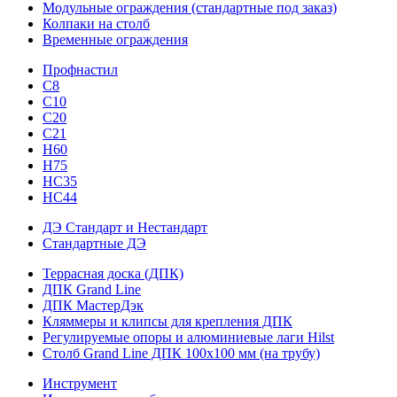
Модульные ограждения (стандартные под заказ)
Колпаки на столб
Временные ограждения
Профнастил
С8
С10
С20
С21
H60
H75
HС35
НС44
ДЭ Стандарт и Нестандарт
Стандартные ДЭ
Террасная доска (ДПК)
ДПК Grand Line
ДПК МастерДэк
Кляммеры и клипсы для крепления ДПК
Регулируемые опоры и алюминиевые лаги Hilst
Столб Grand Line ДПК 100х100 мм (на трубу)
Инструмент