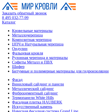
Заказать обратный звонок
8 495 032-77-99
Каталог
Кровельные материалы
Металлочерепица
Композитная черепица
ЦПЧ и Натуральная черепица
Ондулин
Фальцевая кровля
Рулонная черепица и материалы
Софиты Металл и ПВХ
Шифер
Битумные и полимерные материалы для гидроизоляции
Фасад
Виниловый сайдинг и панели
Металлический сайдинг
Фиброцементный сайдинг
Термопанели White Hills
Фасадная плитка HAUBERK
Искусственный камень
Навесная фасадная система Grand Line