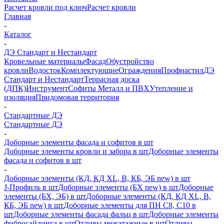
Расчет кровли под ключ
Расчет кровли
Главная
-
Каталог
-
ДЭ Стандарт и Нестандарт
Кровельные материалы
Фасад
Обустройство
кровли
Водосток
Комплектующие
Ограждения
Профнастил
ДЭ
Стандарт и Нестандарт
Террасная доска
(ДПК)
Инструмент
Софиты Металл и ПВХ
Утепление и
изоляция
Придомовая территория
-
Стандартные ДЭ
Стандартные ДЭ
-
Доборные элементы фасада и софитов в шт
Доборные элементы кровли и забора в шт
Доборные элементы
фасада и софитов в шт
-
Доборные элементы (КД, КД XL, В, КБ, ЭБ new) в шт
J-Профиль в шт
Доборные элементы (БХ new) в шт
Доборные
элементы (БХ, ЭБ) в шт
Доборные элементы (КД, КД XL, В,
КБ, ЭБ new) в шт
Доборные элементы для ПН С8, С10 в
шт
Доборные элементы фасада фальц в шт
Доборные элементы
фибросайдинга в шт
Отливы межэтажные в шт
Отливы