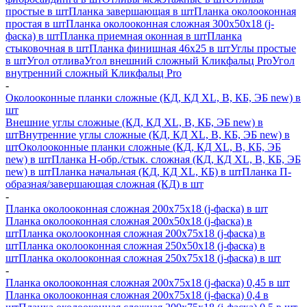
простые в шт
Планка завершающая в шт
Планка околооконная
простая в шт
Планка околооконная сложная 300х50х18 (j-
фаска) в шт
Планка приемная оконная в шт
Планка
стыковочная в шт
Планка финишная 46х25 в шт
Углы простые
в шт
Угол отлива
Угол внешний сложный Кликфальц Pro
Угол
внутренний сложный Кликфальц Pro
-
Околооконные планки сложные (КД, КД XL, В, КБ, ЭБ new) в
шт
Внешние углы сложные (КД, КД XL, В, КБ, ЭБ new) в
шт
Внутренние углы сложные (КД, КД XL, В, КБ, ЭБ new) в
шт
Околооконные планки сложные (КД, КД XL, В, КБ, ЭБ
new) в шт
Планка H-обр./стык. сложная (КД, КД XL, В, КБ, ЭБ
new) в шт
Планка начальная (КД, КД XL, КБ) в шт
Планка П-
образная/завершающая сложная (КД) в шт
-
Планка околооконная сложная 200х75х18 (j-фаска) в шт
Планка околооконная сложная 200х50х18 (j-фаска) в
шт
Планка околооконная сложная 200х75х18 (j-фаска) в
шт
Планка околооконная сложная 250х50х18 (j-фаска) в
шт
Планка околооконная сложная 250х75х18 (j-фаска) в шт
-
Планка околооконная сложная 200х75х18 (j-фаска) 0,45 в шт
Планка околооконная сложная 200х75х18 (j-фаска) 0,4 в