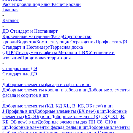
Расчет кровли под ключ
Расчет кровли
Главная
-
Каталог
-
ДЭ Стандарт и Нестандарт
Кровельные материалы
Фасад
Обустройство
кровли
Водосток
Комплектующие
Ограждения
Профнастил
ДЭ
Стандарт и Нестандарт
Террасная доска
(ДПК)
Инструмент
Софиты Металл и ПВХ
Утепление и
изоляция
Придомовая территория
-
Стандартные ДЭ
Стандартные ДЭ
-
Доборные элементы фасада и софитов в шт
Доборные элементы кровли и забора в шт
Доборные элементы
фасада и софитов в шт
-
Доборные элементы (КД, КД XL, В, КБ, ЭБ new) в шт
J-Профиль в шт
Доборные элементы (БХ new) в шт
Доборные
элементы (БХ, ЭБ) в шт
Доборные элементы (КД, КД XL, В,
КБ, ЭБ new) в шт
Доборные элементы для ПН С8, С10 в
шт
Доборные элементы фасада фальц в шт
Доборные элементы
фибросайдинга в шт
Отливы межэтажные в шт
Отливы