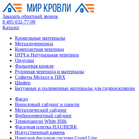
Заказать обратный звонок
8 495 032-77-99
Каталог
Кровельные материалы
Металлочерепица
Композитная черепица
ЦПЧ и Натуральная черепица
Ондулин
Фальцевая кровля
Рулонная черепица и материалы
Софиты Металл и ПВХ
Шифер
Битумные и полимерные материалы для гидроизоляции
Фасад
Виниловый сайдинг и панели
Металлический сайдинг
Фиброцементный сайдинг
Термопанели White Hills
Фасадная плитка HAUBERK
Искусственный камень
Навесная фасадная система Grand Line