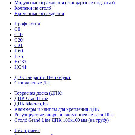
Модульные ограждения (стандартные под заказ)
Колпаки на столб
Временные ограждения
Профнастил
С8
С10
С20
С21
H60
H75
HС35
НС44
ДЭ Стандарт и Нестандарт
Стандартные ДЭ
Террасная доска (ДПК)
ДПК Grand Line
ДПК МастерДэк
Кляммеры и клипсы для крепления ДПК
Регулируемые опоры и алюминиевые лаги Hilst
Столб Grand Line ДПК 100х100 мм (на трубу)
Инструмент