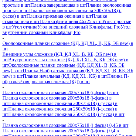
простые в шт
Планка завершающая в шт
Планка околооконная
простая в шт
Планка околооконная сложная 300х50х18 (j-
фаска) в шт
Планка приемная оконная в шт
Планка
стыковочная в шт
Планка финишная 46х25 в шт
Углы простые
в шт
Угол отлива
Угол внешний сложный Кликфальц Pro
Угол
внутренний сложный Кликфальц Pro
-
Околооконные планки сложные (КД, КД XL, В, КБ, ЭБ new) в
шт
Внешние углы сложные (КД, КД XL, В, КБ, ЭБ new) в
шт
Внутренние углы сложные (КД, КД XL, В, КБ, ЭБ new) в
шт
Околооконные планки сложные (КД, КД XL, В, КБ, ЭБ
new) в шт
Планка H-обр./стык. сложная (КД, КД XL, В, КБ, ЭБ
new) в шт
Планка начальная (КД, КД XL, КБ) в шт
Планка П-
образная/завершающая сложная (КД) в шт
-
Планка околооконная сложная 200х75х18 (j-фаска) в шт
Планка околооконная сложная 200х50х18 (j-фаска) в
шт
Планка околооконная сложная 200х75х18 (j-фаска) в
шт
Планка околооконная сложная 250х50х18 (j-фаска) в
шт
Планка околооконная сложная 250х75х18 (j-фаска) в шт
-
Планка околооконная сложная 200х75х18 (j-фаска) 0,45 в шт
Планка околооконная сложная 200х75х18 (j-фаска) 0,4 в