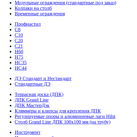
Модульные ограждения (стандартные под заказ)
Колпаки на столб
Временные ограждения
Профнастил
С8
С10
С20
С21
H60
H75
HС35
НС44
ДЭ Стандарт и Нестандарт
Стандартные ДЭ
Террасная доска (ДПК)
ДПК Grand Line
ДПК МастерДэк
Кляммеры и клипсы для крепления ДПК
Регулируемые опоры и алюминиевые лаги Hilst
Столб Grand Line ДПК 100х100 мм (на трубу)
Инструмент