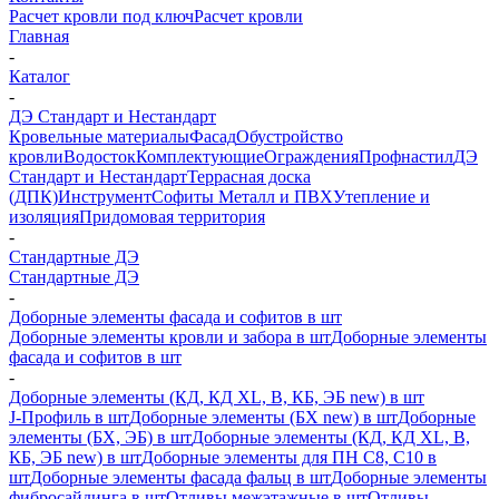
Расчет кровли под ключ
Расчет кровли
Главная
-
Каталог
-
ДЭ Стандарт и Нестандарт
Кровельные материалы
Фасад
Обустройство
кровли
Водосток
Комплектующие
Ограждения
Профнастил
ДЭ
Стандарт и Нестандарт
Террасная доска
(ДПК)
Инструмент
Софиты Металл и ПВХ
Утепление и
изоляция
Придомовая территория
-
Стандартные ДЭ
Стандартные ДЭ
-
Доборные элементы фасада и софитов в шт
Доборные элементы кровли и забора в шт
Доборные элементы
фасада и софитов в шт
-
Доборные элементы (КД, КД XL, В, КБ, ЭБ new) в шт
J-Профиль в шт
Доборные элементы (БХ new) в шт
Доборные
элементы (БХ, ЭБ) в шт
Доборные элементы (КД, КД XL, В,
КБ, ЭБ new) в шт
Доборные элементы для ПН С8, С10 в
шт
Доборные элементы фасада фальц в шт
Доборные элементы
фибросайдинга в шт
Отливы межэтажные в шт
Отливы