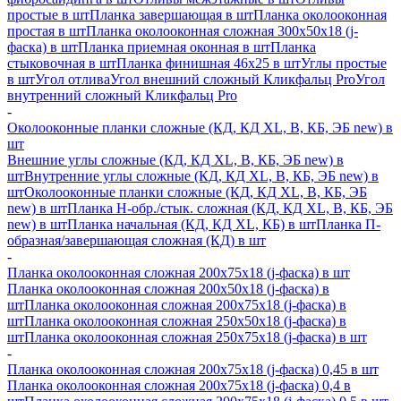
простые в шт
Планка завершающая в шт
Планка околооконная
простая в шт
Планка околооконная сложная 300х50х18 (j-
фаска) в шт
Планка приемная оконная в шт
Планка
стыковочная в шт
Планка финишная 46х25 в шт
Углы простые
в шт
Угол отлива
Угол внешний сложный Кликфальц Pro
Угол
внутренний сложный Кликфальц Pro
-
Околооконные планки сложные (КД, КД XL, В, КБ, ЭБ new) в
шт
Внешние углы сложные (КД, КД XL, В, КБ, ЭБ new) в
шт
Внутренние углы сложные (КД, КД XL, В, КБ, ЭБ new) в
шт
Околооконные планки сложные (КД, КД XL, В, КБ, ЭБ
new) в шт
Планка H-обр./стык. сложная (КД, КД XL, В, КБ, ЭБ
new) в шт
Планка начальная (КД, КД XL, КБ) в шт
Планка П-
образная/завершающая сложная (КД) в шт
-
Планка околооконная сложная 200х75х18 (j-фаска) в шт
Планка околооконная сложная 200х50х18 (j-фаска) в
шт
Планка околооконная сложная 200х75х18 (j-фаска) в
шт
Планка околооконная сложная 250х50х18 (j-фаска) в
шт
Планка околооконная сложная 250х75х18 (j-фаска) в шт
-
Планка околооконная сложная 200х75х18 (j-фаска) 0,45 в шт
Планка околооконная сложная 200х75х18 (j-фаска) 0,4 в