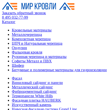
Заказать обратный звонок
8 495 032-77-99
Каталог
Кровельные материалы
Металлочерепица
Композитная черепица
ЦПЧ и Натуральная черепица
Ондулин
Фальцевая кровля
Рулонная черепица и материалы
Софиты Металл и ПВХ
Шифер
Битумные и полимерные материалы для гидроизоляции
Фасад
Виниловый сайдинг и панели
Металлический сайдинг
Фиброцементный сайдинг
Термопанели White Hills
Фасадная плитка HAUBERK
Искусственный камень
Навесная фасадная система Grand Line