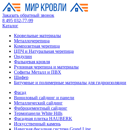
Заказать обратный звонок
8 495 032-77-99
Каталог
Кровельные материалы
Металлочерепица
Композитная черепица
ЦПЧ и Натуральная черепица
Ондулин
Фальцевая кровля
Рулонная черепица и материалы
Софиты Металл и ПВХ
Шифер
Битумные и полимерные материалы для гидроизоляции
Фасад
Виниловый сайдинг и панели
Металлический сайдинг
Фиброцементный сайдинг
Термопанели White Hills
Фасадная плитка HAUBERK
Искусственный камень
Навесная фасадная система Grand Line