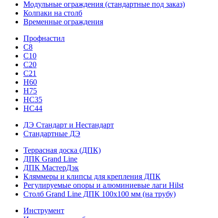
Модульные ограждения (стандартные под заказ)
Колпаки на столб
Временные ограждения
Профнастил
С8
С10
С20
С21
H60
H75
HС35
НС44
ДЭ Стандарт и Нестандарт
Стандартные ДЭ
Террасная доска (ДПК)
ДПК Grand Line
ДПК МастерДэк
Кляммеры и клипсы для крепления ДПК
Регулируемые опоры и алюминиевые лаги Hilst
Столб Grand Line ДПК 100х100 мм (на трубу)
Инструмент