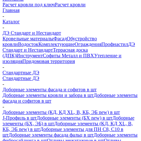
Расчет кровли под ключ
Расчет кровли
Главная
-
Каталог
-
ДЭ Стандарт и Нестандарт
Кровельные материалы
Фасад
Обустройство
кровли
Водосток
Комплектующие
Ограждения
Профнастил
ДЭ
Стандарт и Нестандарт
Террасная доска
(ДПК)
Инструмент
Софиты Металл и ПВХ
Утепление и
изоляция
Придомовая территория
-
Стандартные ДЭ
Стандартные ДЭ
-
Доборные элементы фасада и софитов в шт
Доборные элементы кровли и забора в шт
Доборные элементы
фасада и софитов в шт
-
Доборные элементы (КД, КД XL, В, КБ, ЭБ new) в шт
J-Профиль в шт
Доборные элементы (БХ new) в шт
Доборные
элементы (БХ, ЭБ) в шт
Доборные элементы (КД, КД XL, В,
КБ, ЭБ new) в шт
Доборные элементы для ПН С8, С10 в
шт
Доборные элементы фасада фальц в шт
Доборные элементы
фибросайдинга в шт
Отливы межэтажные в шт
Отливы