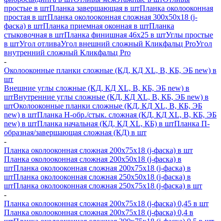
простые в шт
Планка завершающая в шт
Планка околооконная
простая в шт
Планка околооконная сложная 300х50х18 (j-
фаска) в шт
Планка приемная оконная в шт
Планка
стыковочная в шт
Планка финишная 46х25 в шт
Углы простые
в шт
Угол отлива
Угол внешний сложный Кликфальц Pro
Угол
внутренний сложный Кликфальц Pro
-
Околооконные планки сложные (КД, КД XL, В, КБ, ЭБ new) в
шт
Внешние углы сложные (КД, КД XL, В, КБ, ЭБ new) в
шт
Внутренние углы сложные (КД, КД XL, В, КБ, ЭБ new) в
шт
Околооконные планки сложные (КД, КД XL, В, КБ, ЭБ
new) в шт
Планка H-обр./стык. сложная (КД, КД XL, В, КБ, ЭБ
new) в шт
Планка начальная (КД, КД XL, КБ) в шт
Планка П-
образная/завершающая сложная (КД) в шт
-
Планка околооконная сложная 200х75х18 (j-фаска) в шт
Планка околооконная сложная 200х50х18 (j-фаска) в
шт
Планка околооконная сложная 200х75х18 (j-фаска) в
шт
Планка околооконная сложная 250х50х18 (j-фаска) в
шт
Планка околооконная сложная 250х75х18 (j-фаска) в шт
-
Планка околооконная сложная 200х75х18 (j-фаска) 0,45 в шт
Планка околооконная сложная 200х75х18 (j-фаска) 0,4 в