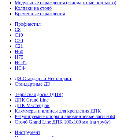
Модульные ограждения (стандартные под заказ)
Колпаки на столб
Временные ограждения
Профнастил
С8
С10
С20
С21
H60
H75
HС35
НС44
ДЭ Стандарт и Нестандарт
Стандартные ДЭ
Террасная доска (ДПК)
ДПК Grand Line
ДПК МастерДэк
Кляммеры и клипсы для крепления ДПК
Регулируемые опоры и алюминиевые лаги Hilst
Столб Grand Line ДПК 100х100 мм (на трубу)
Инструмент