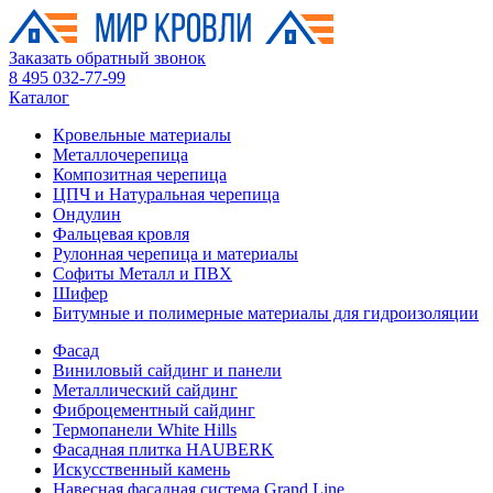
Заказать обратный звонок
8 495 032-77-99
Каталог
Кровельные материалы
Металлочерепица
Композитная черепица
ЦПЧ и Натуральная черепица
Ондулин
Фальцевая кровля
Рулонная черепица и материалы
Софиты Металл и ПВХ
Шифер
Битумные и полимерные материалы для гидроизоляции
Фасад
Виниловый сайдинг и панели
Металлический сайдинг
Фиброцементный сайдинг
Термопанели White Hills
Фасадная плитка HAUBERK
Искусственный камень
Навесная фасадная система Grand Line