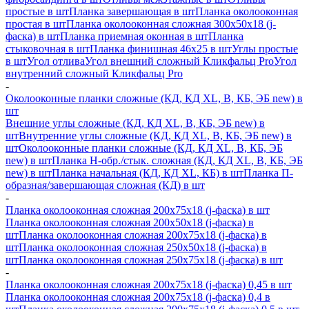
простые в шт
Планка завершающая в шт
Планка околооконная
простая в шт
Планка околооконная сложная 300х50х18 (j-
фаска) в шт
Планка приемная оконная в шт
Планка
стыковочная в шт
Планка финишная 46х25 в шт
Углы простые
в шт
Угол отлива
Угол внешний сложный Кликфальц Pro
Угол
внутренний сложный Кликфальц Pro
-
Околооконные планки сложные (КД, КД XL, В, КБ, ЭБ new) в
шт
Внешние углы сложные (КД, КД XL, В, КБ, ЭБ new) в
шт
Внутренние углы сложные (КД, КД XL, В, КБ, ЭБ new) в
шт
Околооконные планки сложные (КД, КД XL, В, КБ, ЭБ
new) в шт
Планка H-обр./стык. сложная (КД, КД XL, В, КБ, ЭБ
new) в шт
Планка начальная (КД, КД XL, КБ) в шт
Планка П-
образная/завершающая сложная (КД) в шт
-
Планка околооконная сложная 200х75х18 (j-фаска) в шт
Планка околооконная сложная 200х50х18 (j-фаска) в
шт
Планка околооконная сложная 200х75х18 (j-фаска) в
шт
Планка околооконная сложная 250х50х18 (j-фаска) в
шт
Планка околооконная сложная 250х75х18 (j-фаска) в шт
-
Планка околооконная сложная 200х75х18 (j-фаска) 0,45 в шт
Планка околооконная сложная 200х75х18 (j-фаска) 0,4 в