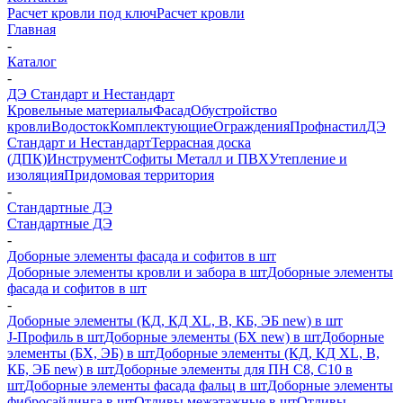
Расчет кровли под ключ
Расчет кровли
Главная
-
Каталог
-
ДЭ Стандарт и Нестандарт
Кровельные материалы
Фасад
Обустройство
кровли
Водосток
Комплектующие
Ограждения
Профнастил
ДЭ
Стандарт и Нестандарт
Террасная доска
(ДПК)
Инструмент
Софиты Металл и ПВХ
Утепление и
изоляция
Придомовая территория
-
Стандартные ДЭ
Стандартные ДЭ
-
Доборные элементы фасада и софитов в шт
Доборные элементы кровли и забора в шт
Доборные элементы
фасада и софитов в шт
-
Доборные элементы (КД, КД XL, В, КБ, ЭБ new) в шт
J-Профиль в шт
Доборные элементы (БХ new) в шт
Доборные
элементы (БХ, ЭБ) в шт
Доборные элементы (КД, КД XL, В,
КБ, ЭБ new) в шт
Доборные элементы для ПН С8, С10 в
шт
Доборные элементы фасада фальц в шт
Доборные элементы
фибросайдинга в шт
Отливы межэтажные в шт
Отливы