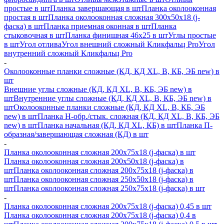
простые в шт
Планка завершающая в шт
Планка околооконная
простая в шт
Планка околооконная сложная 300х50х18 (j-
фаска) в шт
Планка приемная оконная в шт
Планка
стыковочная в шт
Планка финишная 46х25 в шт
Углы простые
в шт
Угол отлива
Угол внешний сложный Кликфальц Pro
Угол
внутренний сложный Кликфальц Pro
-
Околооконные планки сложные (КД, КД XL, В, КБ, ЭБ new) в
шт
Внешние углы сложные (КД, КД XL, В, КБ, ЭБ new) в
шт
Внутренние углы сложные (КД, КД XL, В, КБ, ЭБ new) в
шт
Околооконные планки сложные (КД, КД XL, В, КБ, ЭБ
new) в шт
Планка H-обр./стык. сложная (КД, КД XL, В, КБ, ЭБ
new) в шт
Планка начальная (КД, КД XL, КБ) в шт
Планка П-
образная/завершающая сложная (КД) в шт
-
Планка околооконная сложная 200х75х18 (j-фаска) в шт
Планка околооконная сложная 200х50х18 (j-фаска) в
шт
Планка околооконная сложная 200х75х18 (j-фаска) в
шт
Планка околооконная сложная 250х50х18 (j-фаска) в
шт
Планка околооконная сложная 250х75х18 (j-фаска) в шт
-
Планка околооконная сложная 200х75х18 (j-фаска) 0,45 в шт
Планка околооконная сложная 200х75х18 (j-фаска) 0,4 в