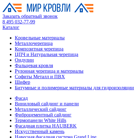
Заказать обратный звонок
8 495 032-77-99
Каталог
Кровельные материалы
Металлочерепица
Композитная черепица
ЦПЧ и Натуральная черепица
Ондулин
Фальцевая кровля
Рулонная черепица и материалы
Софиты Металл и ПВХ
Шифер
Битумные и полимерные материалы для гидроизоляции
Фасад
Виниловый сайдинг и панели
Металлический сайдинг
Фиброцементный сайдинг
Термопанели White Hills
Фасадная плитка HAUBERK
Искусственный камень
Навесная фасадная система Grand Line