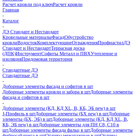
Расчет кровли под ключ
Расчет кровли
Главная
-
Каталог
-
ДЭ Стандарт и Нестандарт
Кровельные материалы
Фасад
Обустройство
кровли
Водосток
Комплектующие
Ограждения
Профнастил
ДЭ
Стандарт и Нестандарт
Террасная доска
(ДПК)
Инструмент
Софиты Металл и ПВХ
Утепление и
изоляция
Придомовая территория
-
Стандартные ДЭ
Стандартные ДЭ
-
Доборные элементы фасада и софитов в шт
Доборные элементы кровли и забора в шт
Доборные элементы
фасада и софитов в шт
-
Доборные элементы (КД, КД XL, В, КБ, ЭБ new) в шт
J-Профиль в шт
Доборные элементы (БХ new) в шт
Доборные
элементы (БХ, ЭБ) в шт
Доборные элементы (КД, КД XL, В,
КБ, ЭБ new) в шт
Доборные элементы для ПН С8, С10 в
шт
Доборные элементы фасада фальц в шт
Доборные элементы
фибросайдинга в шт
Отливы межэтажные в шт
Отливы