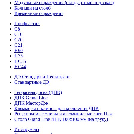
Модульные ограждения (стандартные под заказ)
Колпаки на столб
Временные ограждения
Профнастил
С8
С10
С20
С21
H60
H75
HС35
НС44
ДЭ Стандарт и Нестандарт
Стандартные ДЭ
Террасная доска (ДПК)
ДПК Grand Line
ДПК МастерДэк
Кляммеры и клипсы для крепления ДПК
Регулируемые опоры и алюминиевые лаги Hilst
Столб Grand Line ДПК 100х100 мм (на трубу)
Инструмент