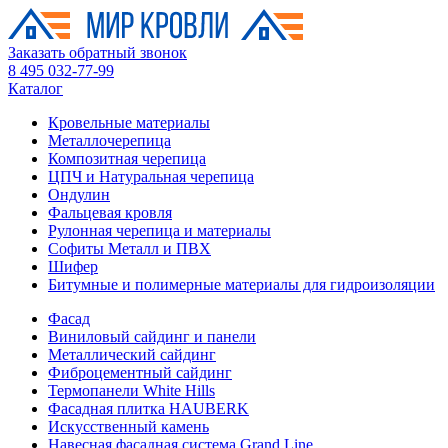
Заказать обратный звонок
8 495 032-77-99
Каталог
Кровельные материалы
Металлочерепица
Композитная черепица
ЦПЧ и Натуральная черепица
Ондулин
Фальцевая кровля
Рулонная черепица и материалы
Софиты Металл и ПВХ
Шифер
Битумные и полимерные материалы для гидроизоляции
Фасад
Виниловый сайдинг и панели
Металлический сайдинг
Фиброцементный сайдинг
Термопанели White Hills
Фасадная плитка HAUBERK
Искусственный камень
Навесная фасадная система Grand Line