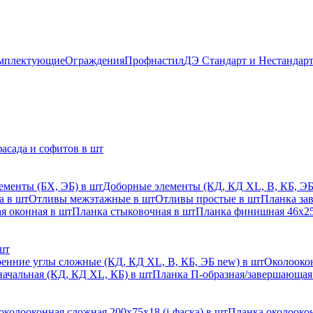
мплектующие
Ограждения
Профнастил
ДЭ Стандарт и Нестандар
асада и софитов в шт
ементы (БХ, ЭБ) в шт
Доборные элементы (КД, КД XL, В, КБ, ЭБ
а в шт
Отливы межэтажные в шт
Отливы простые в шт
Планка за
я оконная в шт
Планка стыковочная в шт
Планка финишная 46х25
шт
енние углы сложные (КД, КД XL, В, КБ, ЭБ new) в шт
Околоокон
начальная (КД, КД XL, КБ) в шт
Планка П-образная/завершающая
околооконная сложная 200х75х18 (j-фаска) в шт
Планка околоокон