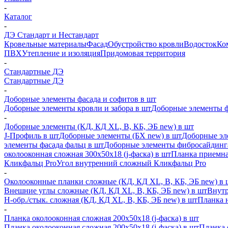
-
Каталог
-
ДЭ Стандарт и Нестандарт
Кровельные материалы
Фасад
Обустройство кровли
Водосток
Ко
ПВХ
Утепление и изоляция
Придомовая территория
-
Стандартные ДЭ
Стандартные ДЭ
-
Доборные элементы фасада и софитов в шт
Доборные элементы кровли и забора в шт
Доборные элементы ф
-
Доборные элементы (КД, КД XL, В, КБ, ЭБ new) в шт
J-Профиль в шт
Доборные элементы (БХ new) в шт
Доборные эл
элементы фасада фальц в шт
Доборные элементы фибросайдинг
околооконная сложная 300х50х18 (j-фаска) в шт
Планка приемна
Кликфальц Pro
Угол внутренний сложный Кликфальц Pro
-
Околооконные планки сложные (КД, КД XL, В, КБ, ЭБ new) в 
Внешние углы сложные (КД, КД XL, В, КБ, ЭБ new) в шт
Внутр
H-обр./стык. сложная (КД, КД XL, В, КБ, ЭБ new) в шт
Планка 
-
Планка околооконная сложная 200х50х18 (j-фаска) в шт
Планка околооконная сложная 200х50х18 (j-фаска) в шт
Планка 