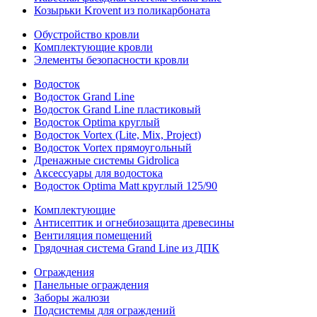
Козырьки Krovent из поликарбоната
Обустройство кровли
Комплектующие кровли
Элементы безопасности кровли
Водосток
Водосток Grand Line
Водосток Grand Line пластиковый
Водосток Optima круглый
Водосток Vortex (Lite, Mix, Project)
Водосток Vortex прямоугольный
Дренажные системы Gidrolica
Аксессуары для водостока
Водосток Optima Matt круглый 125/90
Комплектующие
Антисептик и огнебиозащита древесины
Вентиляция помещений
Грядочная система Grand Line из ДПК
Ограждения
Панельные ограждения
Заборы жалюзи
Подсистемы для ограждений