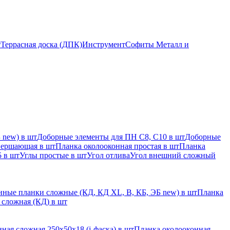
т
Террасная доска (ДПК)
Инструмент
Софиты Металл и
 new) в шт
Доборные элементы для ПН С8, С10 в шт
Доборные
вершающая в шт
Планка околооконная простая в шт
Планка
 в шт
Углы простые в шт
Угол отлива
Угол внешний сложный
ные планки сложные (КД, КД XL, В, КБ, ЭБ new) в шт
Планка
 сложная (КД) в шт
ная сложная 250х50х18 (j-фаска) в шт
Планка околооконная