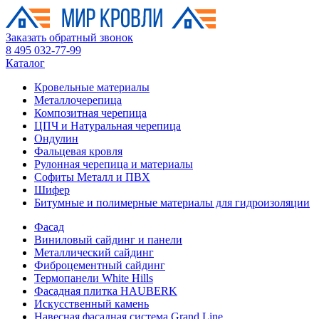
Заказать обратный звонок
8 495 032-77-99
Каталог
Кровельные материалы
Металлочерепица
Композитная черепица
ЦПЧ и Натуральная черепица
Ондулин
Фальцевая кровля
Рулонная черепица и материалы
Софиты Металл и ПВХ
Шифер
Битумные и полимерные материалы для гидроизоляции
Фасад
Виниловый сайдинг и панели
Металлический сайдинг
Фиброцементный сайдинг
Термопанели White Hills
Фасадная плитка HAUBERK
Искусственный камень
Навесная фасадная система Grand Line