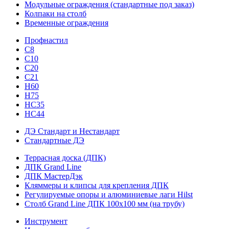
Модульные ограждения (стандартные под заказ)
Колпаки на столб
Временные ограждения
Профнастил
С8
С10
С20
С21
H60
H75
HС35
НС44
ДЭ Стандарт и Нестандарт
Стандартные ДЭ
Террасная доска (ДПК)
ДПК Grand Line
ДПК МастерДэк
Кляммеры и клипсы для крепления ДПК
Регулируемые опоры и алюминиевые лаги Hilst
Столб Grand Line ДПК 100х100 мм (на трубу)
Инструмент