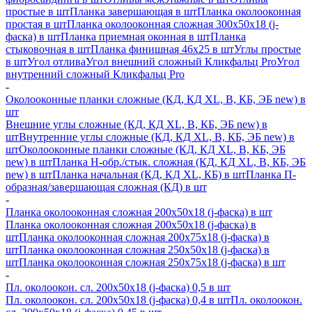
простые в шт
Планка завершающая в шт
Планка околооконная
простая в шт
Планка околооконная сложная 300х50х18 (j-
фаска) в шт
Планка приемная оконная в шт
Планка
стыковочная в шт
Планка финишная 46х25 в шт
Углы простые
в шт
Угол отлива
Угол внешний сложный Кликфальц Pro
Угол
внутренний сложный Кликфальц Pro
-
Околооконные планки сложные (КД, КД XL, В, КБ, ЭБ new) в
шт
Внешние углы сложные (КД, КД XL, В, КБ, ЭБ new) в
шт
Внутренние углы сложные (КД, КД XL, В, КБ, ЭБ new) в
шт
Околооконные планки сложные (КД, КД XL, В, КБ, ЭБ
new) в шт
Планка H-обр./стык. сложная (КД, КД XL, В, КБ, ЭБ
new) в шт
Планка начальная (КД, КД XL, КБ) в шт
Планка П-
образная/завершающая сложная (КД) в шт
-
Планка околооконная сложная 200х50х18 (j-фаска) в шт
Планка околооконная сложная 200х50х18 (j-фаска) в
шт
Планка околооконная сложная 200х75х18 (j-фаска) в
шт
Планка околооконная сложная 250х50х18 (j-фаска) в
шт
Планка околооконная сложная 250х75х18 (j-фаска) в шт
-
Пл. околоокон. сл. 200х50х18 (j-фаска) 0,5 в шт
Пл. околоокон. сл. 200х50х18 (j-фаска) 0,4 в шт
Пл. околоокон.