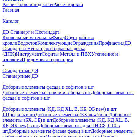
Расчет кровли под ключ
Расчет кровли
Главная
-
Каталог
-
ДЭ Стандарт и Нестандарт
Кровельные материалы
Фасад
Обустройство
кровли
Водосток
Комплектующие
Ограждения
Профнастил
ДЭ
Стандарт и Нестандарт
Террасная доска
(ДПК)
Инструмент
Софиты Металл и ПВХ
Утепление и
изоляция
Придомовая территория
-
Стандартные ДЭ
Стандартные ДЭ
-
Доборные элементы фасада и софитов в шт
Доборные элементы кровли и забора в шт
Доборные элементы
фасада и софитов в шт
-
Доборные элементы (КД, КД XL, В, КБ, ЭБ new) в шт
J-Профиль в шт
Доборные элементы (БХ new) в шт
Доборные
элементы (БХ, ЭБ) в шт
Доборные элементы (КД, КД XL, В,
КБ, ЭБ new) в шт
Доборные элементы для ПН С8, С10 в
шт
Доборные элементы фасада фальц в шт
Доборные элементы
фибросайдинга в шт
Отливы межэтажные в шт
Отливы