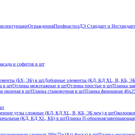
мплектующие
Ограждения
Профнастил
ДЭ Стандарт и Нестандар
асада и софитов в шт
ементы (БХ, ЭБ) в шт
Доборные элементы (КД, КД XL, В, КБ, ЭБ
а в шт
Отливы межэтажные в шт
Отливы простые в шт
Планка за
я оконная в шт
Планка стыковочная в шт
Планка финишная 46х25
шт
енние углы сложные (КД, КД XL, В, КБ, ЭБ new) в шт
Околоокон
начальная (КД, КД XL, КБ) в шт
Планка П-образная/завершающая
околооконная сложная 200х75х18 (j-фаска) в шт
Планка околоокон