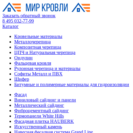
Заказать обратный звонок
8 495 032-77-99
Каталог
Кровельные материалы
Металлочерепица
Композитная черепица
ЦПЧ и Натуральная черепица
Ондулин
Фальцевая кровля
Рулонная черепица и материалы
Софиты Металл и ПВХ
Шифер
Битумные и полимерные материалы для гидроизоляции
Фасад
Виниловый сайдинг и панели
Металлический сайдинг
Фиброцементный сайдинг
Термопанели White Hills
Фасадная плитка HAUBERK
Искусственный камень
Навесная фасадная система Grand Line