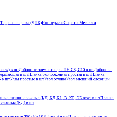
т
Террасная доска (ДПК)
Инструмент
Софиты Металл и
 new) в шт
Доборные элементы для ПН С8, С10 в шт
Доборные
вершающая в шт
Планка околооконная простая в шт
Планка
 в шт
Углы простые в шт
Угол отлива
Угол внешний сложный
ные планки сложные (КД, КД XL, В, КБ, ЭБ new) в шт
Планка
 сложная (КД) в шт
ная сложная 250х50х18 (j-фаска) в шт
Планка околооконная