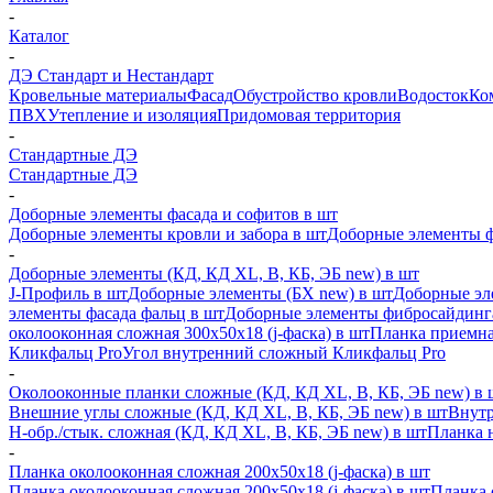
-
Каталог
-
ДЭ Стандарт и Нестандарт
Кровельные материалы
Фасад
Обустройство кровли
Водосток
Ко
ПВХ
Утепление и изоляция
Придомовая территория
-
Стандартные ДЭ
Стандартные ДЭ
-
Доборные элементы фасада и софитов в шт
Доборные элементы кровли и забора в шт
Доборные элементы ф
-
Доборные элементы (КД, КД XL, В, КБ, ЭБ new) в шт
J-Профиль в шт
Доборные элементы (БХ new) в шт
Доборные эл
элементы фасада фальц в шт
Доборные элементы фибросайдинг
околооконная сложная 300х50х18 (j-фаска) в шт
Планка приемна
Кликфальц Pro
Угол внутренний сложный Кликфальц Pro
-
Околооконные планки сложные (КД, КД XL, В, КБ, ЭБ new) в 
Внешние углы сложные (КД, КД XL, В, КБ, ЭБ new) в шт
Внутр
H-обр./стык. сложная (КД, КД XL, В, КБ, ЭБ new) в шт
Планка 
-
Планка околооконная сложная 200х50х18 (j-фаска) в шт
Планка околооконная сложная 200х50х18 (j-фаска) в шт
Планка 