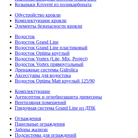
Козырьки Krovent из поликарбоната
Обустройство кровли
Комплектующие кровли
Элементы безопасности кровли
Водосток
Водосток Grand Line
Водосток Grand Line пластиковый
Водосток Optima круглый
Водосток Vortex (Lite, Mix, Project)
Водосток Vortex прямоугольный
Дренажные системы Gidrolica
Аксессуары для водостока
Водосток Optima Matt круглый 125/90
Комплектующие
Антисептик и огнебиозащита древесины
Вентиляция помещений
Грядочная система Grand Line из ДПК
Ограждения
Панельные ограждения
Заборы жалюзи
Подсистемы для ограждений