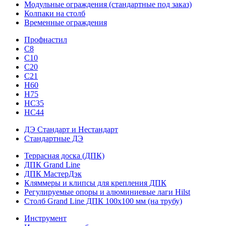
Модульные ограждения (стандартные под заказ)
Колпаки на столб
Временные ограждения
Профнастил
С8
С10
С20
С21
H60
H75
HС35
НС44
ДЭ Стандарт и Нестандарт
Стандартные ДЭ
Террасная доска (ДПК)
ДПК Grand Line
ДПК МастерДэк
Кляммеры и клипсы для крепления ДПК
Регулируемые опоры и алюминиевые лаги Hilst
Столб Grand Line ДПК 100х100 мм (на трубу)
Инструмент