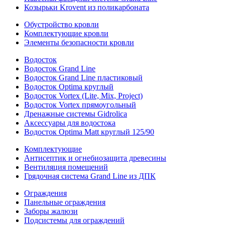
Козырьки Krovent из поликарбоната
Обустройство кровли
Комплектующие кровли
Элементы безопасности кровли
Водосток
Водосток Grand Line
Водосток Grand Line пластиковый
Водосток Optima круглый
Водосток Vortex (Lite, Mix, Project)
Водосток Vortex прямоугольный
Дренажные системы Gidrolica
Аксессуары для водостока
Водосток Optima Matt круглый 125/90
Комплектующие
Антисептик и огнебиозащита древесины
Вентиляция помещений
Грядочная система Grand Line из ДПК
Ограждения
Панельные ограждения
Заборы жалюзи
Подсистемы для ограждений