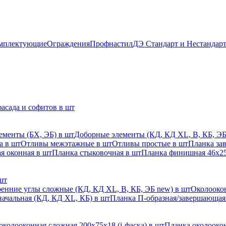
мплектующие
Ограждения
Профнастил
ДЭ Стандарт и Нестандар
асада и софитов в шт
ементы (БХ, ЭБ) в шт
Доборные элементы (КД, КД XL, В, КБ, ЭБ
а в шт
Отливы межэтажные в шт
Отливы простые в шт
Планка за
я оконная в шт
Планка стыковочная в шт
Планка финишная 46х25
шт
енние углы сложные (КД, КД XL, В, КБ, ЭБ new) в шт
Околоокон
начальная (КД, КД XL, КБ) в шт
Планка П-образная/завершающая
околооконная сложная 200х75х18 (j-фаска) в шт
Планка околоокон