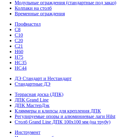
Модульные ограждения (стандартные под заказ)
Колпаки на столб
Временные ограждения
Профнастил
С8
С10
С20
С21
H60
H75
HС35
НС44
ДЭ Стандарт и Нестандарт
Стандартные ДЭ
Террасная доска (ДПК)
ДПК Grand Line
ДПК МастерДэк
Кляммеры и клипсы для крепления ДПК
Регулируемые опоры и алюминиевые лаги Hilst
Столб Grand Line ДПК 100х100 мм (на трубу)
Инструмент