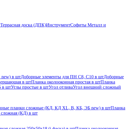
т
Террасная доска (ДПК)
Инструмент
Софиты Металл и
 new) в шт
Доборные элементы для ПН С8, С10 в шт
Доборные
вершающая в шт
Планка околооконная простая в шт
Планка
 в шт
Углы простые в шт
Угол отлива
Угол внешний сложный
ные планки сложные (КД, КД XL, В, КБ, ЭБ new) в шт
Планка
 сложная (КД) в шт
ная сложная 250х50х18 (j-фаска) в шт
Планка околооконная