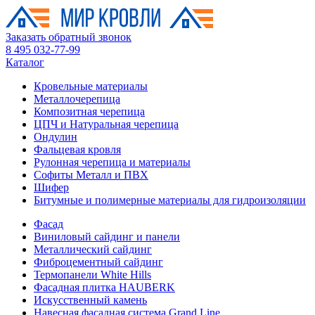
Заказать обратный звонок
8 495 032-77-99
Каталог
Кровельные материалы
Металлочерепица
Композитная черепица
ЦПЧ и Натуральная черепица
Ондулин
Фальцевая кровля
Рулонная черепица и материалы
Софиты Металл и ПВХ
Шифер
Битумные и полимерные материалы для гидроизоляции
Фасад
Виниловый сайдинг и панели
Металлический сайдинг
Фиброцементный сайдинг
Термопанели White Hills
Фасадная плитка HAUBERK
Искусственный камень
Навесная фасадная система Grand Line