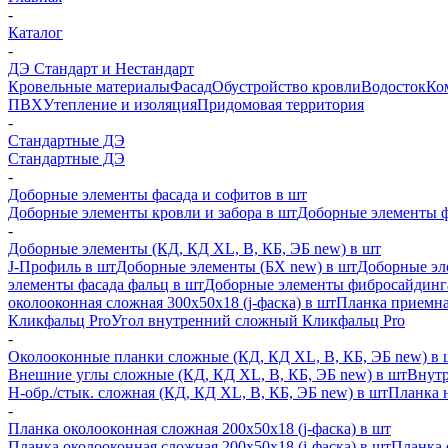
-
Каталог
-
ДЭ Стандарт и Нестандарт
Кровельные материалы
Фасад
Обустройство кровли
Водосток
Ко
ПВХ
Утепление и изоляция
Придомовая территория
-
Стандартные ДЭ
Стандартные ДЭ
-
Доборные элементы фасада и софитов в шт
Доборные элементы кровли и забора в шт
Доборные элементы ф
-
Доборные элементы (КД, КД XL, В, КБ, ЭБ new) в шт
J-Профиль в шт
Доборные элементы (БХ new) в шт
Доборные эл
элементы фасада фальц в шт
Доборные элементы фибросайдинг
околооконная сложная 300х50х18 (j-фаска) в шт
Планка приемна
Кликфальц Pro
Угол внутренний сложный Кликфальц Pro
-
Околооконные планки сложные (КД, КД XL, В, КБ, ЭБ new) в 
Внешние углы сложные (КД, КД XL, В, КБ, ЭБ new) в шт
Внутр
H-обр./стык. сложная (КД, КД XL, В, КБ, ЭБ new) в шт
Планка 
-
Планка околооконная сложная 200х50х18 (j-фаска) в шт
Планка околооконная сложная 200х50х18 (j-фаска) в шт
Планка 