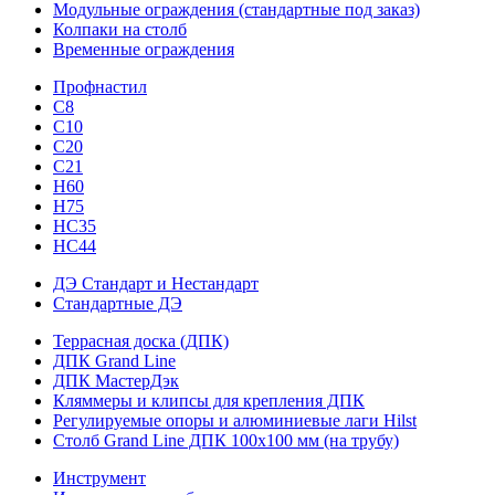
Модульные ограждения (стандартные под заказ)
Колпаки на столб
Временные ограждения
Профнастил
С8
С10
С20
С21
H60
H75
HС35
НС44
ДЭ Стандарт и Нестандарт
Стандартные ДЭ
Террасная доска (ДПК)
ДПК Grand Line
ДПК МастерДэк
Кляммеры и клипсы для крепления ДПК
Регулируемые опоры и алюминиевые лаги Hilst
Столб Grand Line ДПК 100х100 мм (на трубу)
Инструмент