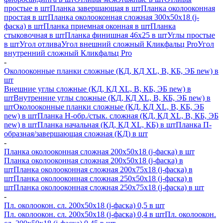
простые в шт
Планка завершающая в шт
Планка околооконная
простая в шт
Планка околооконная сложная 300х50х18 (j-
фаска) в шт
Планка приемная оконная в шт
Планка
стыковочная в шт
Планка финишная 46х25 в шт
Углы простые
в шт
Угол отлива
Угол внешний сложный Кликфальц Pro
Угол
внутренний сложный Кликфальц Pro
-
Околооконные планки сложные (КД, КД XL, В, КБ, ЭБ new) в
шт
Внешние углы сложные (КД, КД XL, В, КБ, ЭБ new) в
шт
Внутренние углы сложные (КД, КД XL, В, КБ, ЭБ new) в
шт
Околооконные планки сложные (КД, КД XL, В, КБ, ЭБ
new) в шт
Планка H-обр./стык. сложная (КД, КД XL, В, КБ, ЭБ
new) в шт
Планка начальная (КД, КД XL, КБ) в шт
Планка П-
образная/завершающая сложная (КД) в шт
-
Планка околооконная сложная 200х50х18 (j-фаска) в шт
Планка околооконная сложная 200х50х18 (j-фаска) в
шт
Планка околооконная сложная 200х75х18 (j-фаска) в
шт
Планка околооконная сложная 250х50х18 (j-фаска) в
шт
Планка околооконная сложная 250х75х18 (j-фаска) в шт
-
Пл. околоокон. сл. 200х50х18 (j-фаска) 0,5 в шт
Пл. околоокон. сл. 200х50х18 (j-фаска) 0,4 в шт
Пл. околоокон.