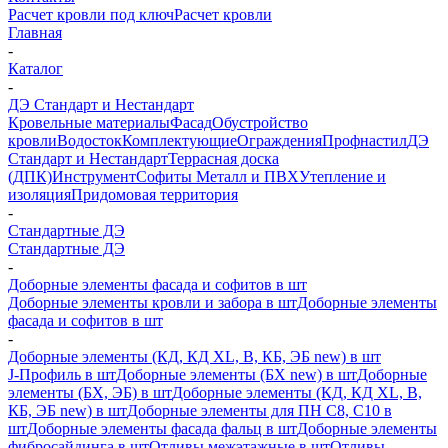
Расчет кровли под ключ
Расчет кровли
Главная
-
Каталог
-
ДЭ Стандарт и Нестандарт
Кровельные материалы
Фасад
Обустройство
кровли
Водосток
Комплектующие
Ограждения
Профнастил
ДЭ
Стандарт и Нестандарт
Террасная доска
(ДПК)
Инструмент
Софиты Металл и ПВХ
Утепление и
изоляция
Придомовая территория
-
Стандартные ДЭ
Стандартные ДЭ
-
Доборные элементы фасада и софитов в шт
Доборные элементы кровли и забора в шт
Доборные элементы
фасада и софитов в шт
-
Доборные элементы (КД, КД XL, В, КБ, ЭБ new) в шт
J-Профиль в шт
Доборные элементы (БХ new) в шт
Доборные
элементы (БХ, ЭБ) в шт
Доборные элементы (КД, КД XL, В,
КБ, ЭБ new) в шт
Доборные элементы для ПН С8, С10 в
шт
Доборные элементы фасада фальц в шт
Доборные элементы
фибросайдинга в шт
Отливы межэтажные в шт
Отливы