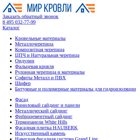
Заказать обратный звонок
8 495 032-77-99
Каталог
Кровельные материалы
Металлочерепица
Композитная черепица
ЦПЧ и Натуральная черепица
Ондулин
Фальцевая кровля
Рулонная черепица и материалы
Софиты Металл и ПВХ
Шифер
Битумные и полимерные материалы для гидроизоляции
Фасад
Виниловый сайдинг и панели
Металлический сайдинг
Фиброцементный сайдинг
Термопанели White Hills
Фасадная плитка HAUBERK
Искусственный камень
Навесная фасадная система Grand Line