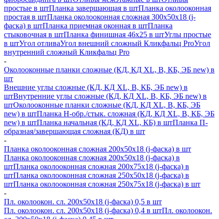
простые в шт
Планка завершающая в шт
Планка околооконная
простая в шт
Планка околооконная сложная 300х50х18 (j-
фаска) в шт
Планка приемная оконная в шт
Планка
стыковочная в шт
Планка финишная 46х25 в шт
Углы простые
в шт
Угол отлива
Угол внешний сложный Кликфальц Pro
Угол
внутренний сложный Кликфальц Pro
-
Околооконные планки сложные (КД, КД XL, В, КБ, ЭБ new) в
шт
Внешние углы сложные (КД, КД XL, В, КБ, ЭБ new) в
шт
Внутренние углы сложные (КД, КД XL, В, КБ, ЭБ new) в
шт
Околооконные планки сложные (КД, КД XL, В, КБ, ЭБ
new) в шт
Планка H-обр./стык. сложная (КД, КД XL, В, КБ, ЭБ
new) в шт
Планка начальная (КД, КД XL, КБ) в шт
Планка П-
образная/завершающая сложная (КД) в шт
-
Планка околооконная сложная 200х50х18 (j-фаска) в шт
Планка околооконная сложная 200х50х18 (j-фаска) в
шт
Планка околооконная сложная 200х75х18 (j-фаска) в
шт
Планка околооконная сложная 250х50х18 (j-фаска) в
шт
Планка околооконная сложная 250х75х18 (j-фаска) в шт
-
Пл. околоокон. сл. 200х50х18 (j-фаска) 0,5 в шт
Пл. околоокон. сл. 200х50х18 (j-фаска) 0,4 в шт
Пл. околоокон.