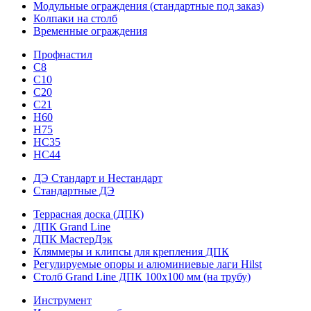
Модульные ограждения (стандартные под заказ)
Колпаки на столб
Временные ограждения
Профнастил
С8
С10
С20
С21
H60
H75
HС35
НС44
ДЭ Стандарт и Нестандарт
Стандартные ДЭ
Террасная доска (ДПК)
ДПК Grand Line
ДПК МастерДэк
Кляммеры и клипсы для крепления ДПК
Регулируемые опоры и алюминиевые лаги Hilst
Столб Grand Line ДПК 100х100 мм (на трубу)
Инструмент