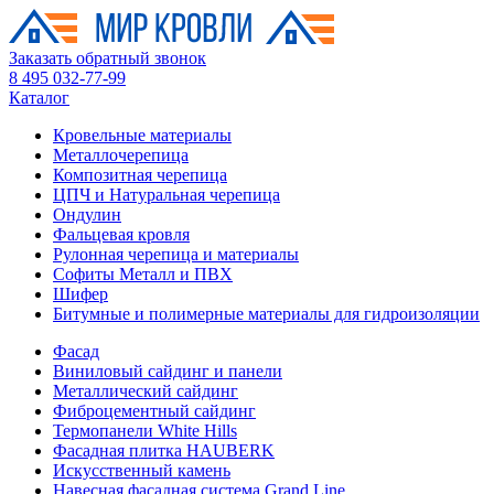
Заказать обратный звонок
8 495 032-77-99
Каталог
Кровельные материалы
Металлочерепица
Композитная черепица
ЦПЧ и Натуральная черепица
Ондулин
Фальцевая кровля
Рулонная черепица и материалы
Софиты Металл и ПВХ
Шифер
Битумные и полимерные материалы для гидроизоляции
Фасад
Виниловый сайдинг и панели
Металлический сайдинг
Фиброцементный сайдинг
Термопанели White Hills
Фасадная плитка HAUBERK
Искусственный камень
Навесная фасадная система Grand Line