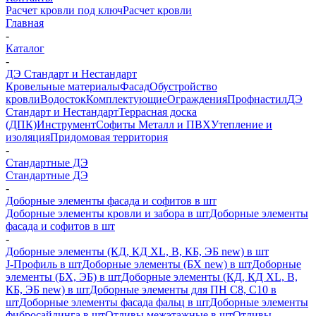
Расчет кровли под ключ
Расчет кровли
Главная
-
Каталог
-
ДЭ Стандарт и Нестандарт
Кровельные материалы
Фасад
Обустройство
кровли
Водосток
Комплектующие
Ограждения
Профнастил
ДЭ
Стандарт и Нестандарт
Террасная доска
(ДПК)
Инструмент
Софиты Металл и ПВХ
Утепление и
изоляция
Придомовая территория
-
Стандартные ДЭ
Стандартные ДЭ
-
Доборные элементы фасада и софитов в шт
Доборные элементы кровли и забора в шт
Доборные элементы
фасада и софитов в шт
-
Доборные элементы (КД, КД XL, В, КБ, ЭБ new) в шт
J-Профиль в шт
Доборные элементы (БХ new) в шт
Доборные
элементы (БХ, ЭБ) в шт
Доборные элементы (КД, КД XL, В,
КБ, ЭБ new) в шт
Доборные элементы для ПН С8, С10 в
шт
Доборные элементы фасада фальц в шт
Доборные элементы
фибросайдинга в шт
Отливы межэтажные в шт
Отливы