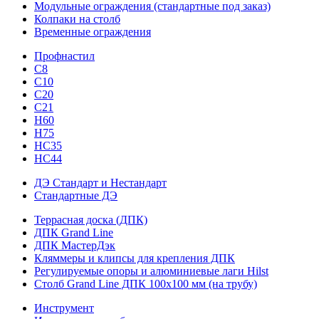
Модульные ограждения (стандартные под заказ)
Колпаки на столб
Временные ограждения
Профнастил
С8
С10
С20
С21
H60
H75
HС35
НС44
ДЭ Стандарт и Нестандарт
Стандартные ДЭ
Террасная доска (ДПК)
ДПК Grand Line
ДПК МастерДэк
Кляммеры и клипсы для крепления ДПК
Регулируемые опоры и алюминиевые лаги Hilst
Столб Grand Line ДПК 100х100 мм (на трубу)
Инструмент