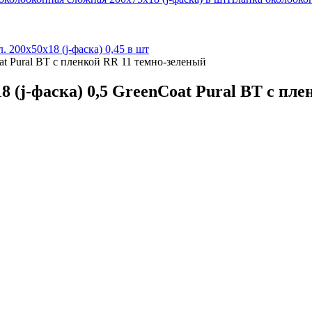
л. 200х50х18 (j-фаска) 0,45 в шт
at Pural BT с пленкой RR 11 темно-зеленый
 (j-фаска) 0,5 GreenCoat Pural BT с пл