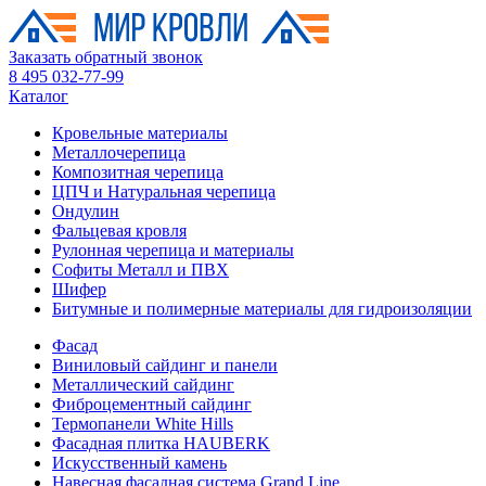
Заказать обратный звонок
8 495 032-77-99
Каталог
Кровельные материалы
Металлочерепица
Композитная черепица
ЦПЧ и Натуральная черепица
Ондулин
Фальцевая кровля
Рулонная черепица и материалы
Софиты Металл и ПВХ
Шифер
Битумные и полимерные материалы для гидроизоляции
Фасад
Виниловый сайдинг и панели
Металлический сайдинг
Фиброцементный сайдинг
Термопанели White Hills
Фасадная плитка HAUBERK
Искусственный камень
Навесная фасадная система Grand Line