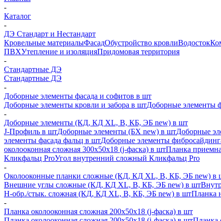
-
Каталог
-
ДЭ Стандарт и Нестандарт
Кровельные материалы
Фасад
Обустройство кровли
Водосток
Ко
ПВХ
Утепление и изоляция
Придомовая территория
-
Стандартные ДЭ
Стандартные ДЭ
-
Доборные элементы фасада и софитов в шт
Доборные элементы кровли и забора в шт
Доборные элементы ф
-
Доборные элементы (КД, КД XL, В, КБ, ЭБ new) в шт
J-Профиль в шт
Доборные элементы (БХ new) в шт
Доборные эл
элементы фасада фальц в шт
Доборные элементы фибросайдинг
околооконная сложная 300х50х18 (j-фаска) в шт
Планка приемна
Кликфальц Pro
Угол внутренний сложный Кликфальц Pro
-
Околооконные планки сложные (КД, КД XL, В, КБ, ЭБ new) в 
Внешние углы сложные (КД, КД XL, В, КБ, ЭБ new) в шт
Внутр
H-обр./стык. сложная (КД, КД XL, В, КБ, ЭБ new) в шт
Планка 
-
Планка околооконная сложная 200х50х18 (j-фаска) в шт
Планка околооконная сложная 200х50х18 (j-фаска) в шт
Планка 