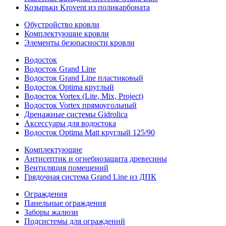
Козырьки Krovent из поликарбоната
Обустройство кровли
Комплектующие кровли
Элементы безопасности кровли
Водосток
Водосток Grand Line
Водосток Grand Line пластиковый
Водосток Optima круглый
Водосток Vortex (Lite, Mix, Project)
Водосток Vortex прямоугольный
Дренажные системы Gidrolica
Аксессуары для водостока
Водосток Optima Matt круглый 125/90
Комплектующие
Антисептик и огнебиозащита древесины
Вентиляция помещений
Грядочная система Grand Line из ДПК
Ограждения
Панельные ограждения
Заборы жалюзи
Подсистемы для ограждений