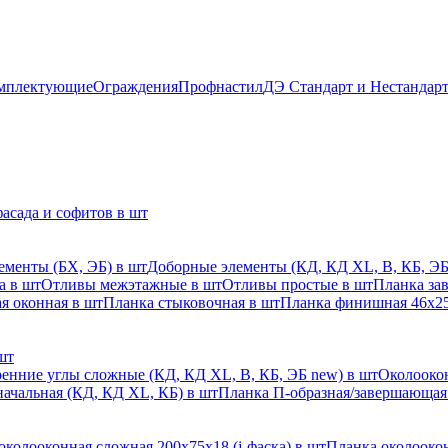
мплектующие
Ограждения
Профнастил
ДЭ Стандарт и Нестандар
асада и софитов в шт
ементы (БХ, ЭБ) в шт
Доборные элементы (КД, КД XL, В, КБ, ЭБ
а в шт
Отливы межэтажные в шт
Отливы простые в шт
Планка за
я оконная в шт
Планка стыковочная в шт
Планка финишная 46х25
шт
енние углы сложные (КД, КД XL, В, КБ, ЭБ new) в шт
Околоокон
начальная (КД, КД XL, КБ) в шт
Планка П-образная/завершающая
околооконная сложная 200х75х18 (j-фаска) в шт
Планка околоокон