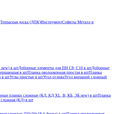
т
Террасная доска (ДПК)
Инструмент
Софиты Металл и
 new) в шт
Доборные элементы для ПН С8, С10 в шт
Доборные
вершающая в шт
Планка околооконная простая в шт
Планка
 в шт
Углы простые в шт
Угол отлива
Угол внешний сложный
ные планки сложные (КД, КД XL, В, КБ, ЭБ new) в шт
Планка
 сложная (КД) в шт
ная сложная 250х50х18 (j-фаска) в шт
Планка околооконная