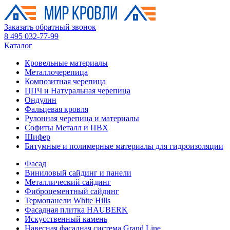
Заказать обратный звонок
8 495 032-77-99
Каталог
Кровельные материалы
Металлочерепица
Композитная черепица
ЦПЧ и Натуральная черепица
Ондулин
Фальцевая кровля
Рулонная черепица и материалы
Софиты Металл и ПВХ
Шифер
Битумные и полимерные материалы для гидроизоляции
Фасад
Виниловый сайдинг и панели
Металлический сайдинг
Фиброцементный сайдинг
Термопанели White Hills
Фасадная плитка HAUBERK
Искусственный камень
Навесная фасадная система Grand Line