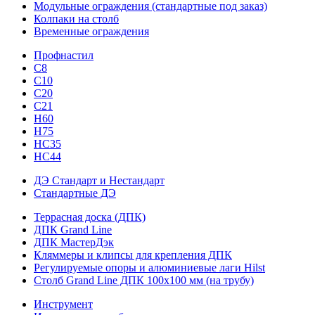
Модульные ограждения (стандартные под заказ)
Колпаки на столб
Временные ограждения
Профнастил
С8
С10
С20
С21
H60
H75
HС35
НС44
ДЭ Стандарт и Нестандарт
Стандартные ДЭ
Террасная доска (ДПК)
ДПК Grand Line
ДПК МастерДэк
Кляммеры и клипсы для крепления ДПК
Регулируемые опоры и алюминиевые лаги Hilst
Столб Grand Line ДПК 100х100 мм (на трубу)
Инструмент