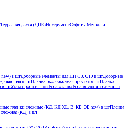
т
Террасная доска (ДПК)
Инструмент
Софиты Металл и
 new) в шт
Доборные элементы для ПН С8, С10 в шт
Доборные
вершающая в шт
Планка околооконная простая в шт
Планка
 в шт
Углы простые в шт
Угол отлива
Угол внешний сложный
ные планки сложные (КД, КД XL, В, КБ, ЭБ new) в шт
Планка
 сложная (КД) в шт
ная сложная 250х50х18 (j-фаска) в шт
Планка околооконная