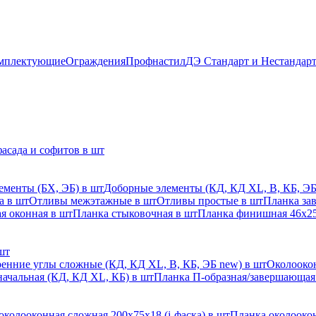
мплектующие
Ограждения
Профнастил
ДЭ Стандарт и Нестандар
асада и софитов в шт
ементы (БХ, ЭБ) в шт
Доборные элементы (КД, КД XL, В, КБ, ЭБ
а в шт
Отливы межэтажные в шт
Отливы простые в шт
Планка за
я оконная в шт
Планка стыковочная в шт
Планка финишная 46х25
шт
енние углы сложные (КД, КД XL, В, КБ, ЭБ new) в шт
Околоокон
начальная (КД, КД XL, КБ) в шт
Планка П-образная/завершающая
околооконная сложная 200х75х18 (j-фаска) в шт
Планка околоокон