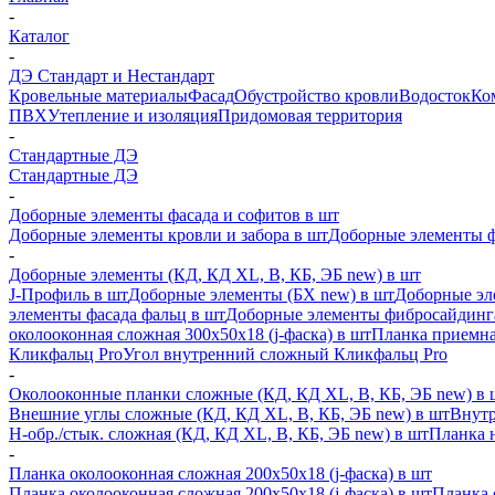
-
Каталог
-
ДЭ Стандарт и Нестандарт
Кровельные материалы
Фасад
Обустройство кровли
Водосток
Ко
ПВХ
Утепление и изоляция
Придомовая территория
-
Стандартные ДЭ
Стандартные ДЭ
-
Доборные элементы фасада и софитов в шт
Доборные элементы кровли и забора в шт
Доборные элементы ф
-
Доборные элементы (КД, КД XL, В, КБ, ЭБ new) в шт
J-Профиль в шт
Доборные элементы (БХ new) в шт
Доборные эл
элементы фасада фальц в шт
Доборные элементы фибросайдинг
околооконная сложная 300х50х18 (j-фаска) в шт
Планка приемна
Кликфальц Pro
Угол внутренний сложный Кликфальц Pro
-
Околооконные планки сложные (КД, КД XL, В, КБ, ЭБ new) в 
Внешние углы сложные (КД, КД XL, В, КБ, ЭБ new) в шт
Внутр
H-обр./стык. сложная (КД, КД XL, В, КБ, ЭБ new) в шт
Планка 
-
Планка околооконная сложная 200х50х18 (j-фаска) в шт
Планка околооконная сложная 200х50х18 (j-фаска) в шт
Планка 