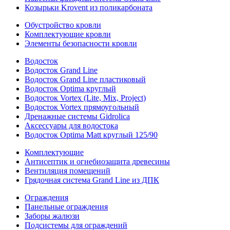
Козырьки Krovent из поликарбоната
Обустройство кровли
Комплектующие кровли
Элементы безопасности кровли
Водосток
Водосток Grand Line
Водосток Grand Line пластиковый
Водосток Optima круглый
Водосток Vortex (Lite, Mix, Project)
Водосток Vortex прямоугольный
Дренажные системы Gidrolica
Аксессуары для водостока
Водосток Optima Matt круглый 125/90
Комплектующие
Антисептик и огнебиозащита древесины
Вентиляция помещений
Грядочная система Grand Line из ДПК
Ограждения
Панельные ограждения
Заборы жалюзи
Подсистемы для ограждений