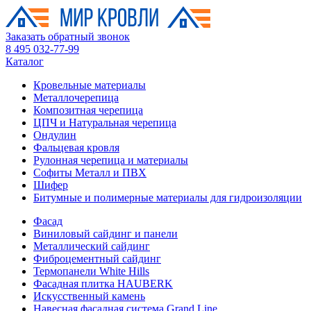
Заказать обратный звонок
8 495 032-77-99
Каталог
Кровельные материалы
Металлочерепица
Композитная черепица
ЦПЧ и Натуральная черепица
Ондулин
Фальцевая кровля
Рулонная черепица и материалы
Софиты Металл и ПВХ
Шифер
Битумные и полимерные материалы для гидроизоляции
Фасад
Виниловый сайдинг и панели
Металлический сайдинг
Фиброцементный сайдинг
Термопанели White Hills
Фасадная плитка HAUBERK
Искусственный камень
Навесная фасадная система Grand Line