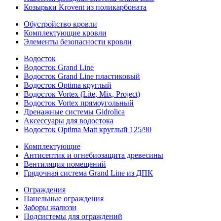
Козырьки Krovent из поликарбоната
Обустройство кровли
Комплектующие кровли
Элементы безопасности кровли
Водосток
Водосток Grand Line
Водосток Grand Line пластиковый
Водосток Optima круглый
Водосток Vortex (Lite, Mix, Project)
Водосток Vortex прямоугольный
Дренажные системы Gidrolica
Аксессуары для водостока
Водосток Optima Matt круглый 125/90
Комплектующие
Антисептик и огнебиозащита древесины
Вентиляция помещений
Грядочная система Grand Line из ДПК
Ограждения
Панельные ограждения
Заборы жалюзи
Подсистемы для ограждений