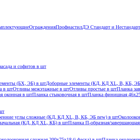
мплектующие
Ограждения
Профнастил
ДЭ Стандарт и Нестандар
асада и софитов в шт
ементы (БХ, ЭБ) в шт
Доборные элементы (КД, КД XL, В, КБ, ЭБ
а в шт
Отливы межэтажные в шт
Отливы простые в шт
Планка за
я оконная в шт
Планка стыковочная в шт
Планка финишная 46х25
шт
енние углы сложные (КД, КД XL, В, КБ, ЭБ new) в шт
Околоокон
начальная (КД, КД XL, КБ) в шт
Планка П-образная/завершающая
околооконная сложная 200х75х18 (j-фаска) в шт
Планка околоокон