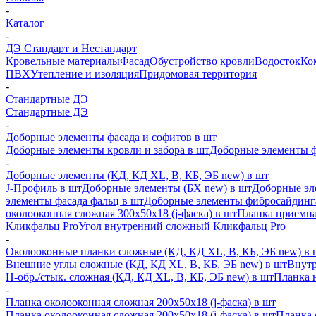
-
Каталог
-
ДЭ Стандарт и Нестандарт
Кровельные материалы
Фасад
Обустройство кровли
Водосток
Ко
ПВХ
Утепление и изоляция
Придомовая территория
-
Стандартные ДЭ
Стандартные ДЭ
-
Доборные элементы фасада и софитов в шт
Доборные элементы кровли и забора в шт
Доборные элементы ф
-
Доборные элементы (КД, КД XL, В, КБ, ЭБ new) в шт
J-Профиль в шт
Доборные элементы (БХ new) в шт
Доборные эл
элементы фасада фальц в шт
Доборные элементы фибросайдинг
околооконная сложная 300х50х18 (j-фаска) в шт
Планка приемна
Кликфальц Pro
Угол внутренний сложный Кликфальц Pro
-
Околооконные планки сложные (КД, КД XL, В, КБ, ЭБ new) в 
Внешние углы сложные (КД, КД XL, В, КБ, ЭБ new) в шт
Внутр
H-обр./стык. сложная (КД, КД XL, В, КБ, ЭБ new) в шт
Планка 
-
Планка околооконная сложная 200х50х18 (j-фаска) в шт
Планка околооконная сложная 200х50х18 (j-фаска) в шт
Планка 