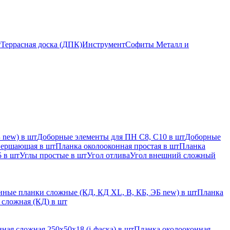
т
Террасная доска (ДПК)
Инструмент
Софиты Металл и
 new) в шт
Доборные элементы для ПН С8, С10 в шт
Доборные
вершающая в шт
Планка околооконная простая в шт
Планка
 в шт
Углы простые в шт
Угол отлива
Угол внешний сложный
ные планки сложные (КД, КД XL, В, КБ, ЭБ new) в шт
Планка
 сложная (КД) в шт
ная сложная 250х50х18 (j-фаска) в шт
Планка околооконная