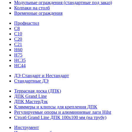
Модульные ограждения (стандартные под заказ)
Колпаки на столб
Временные ограждения
Профнастил
С8
С10
С20
С21
H60
H75
HС35
НС44
ДЭ Стандарт и Нестандарт
Стандартные ДЭ
Террасная доска (ДПК)
ДПК Grand Line
ДПК МастерДэк
Кляммеры и клипсы для крепления ДПК
Регулируемые опоры и алюминиевые лаги Hilst
Столб Grand Line ДПК 100х100 мм (на трубу)
Инструмент