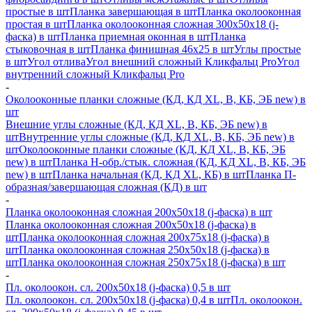
простые в шт
Планка завершающая в шт
Планка околооконная
простая в шт
Планка околооконная сложная 300х50х18 (j-
фаска) в шт
Планка приемная оконная в шт
Планка
стыковочная в шт
Планка финишная 46х25 в шт
Углы простые
в шт
Угол отлива
Угол внешний сложный Кликфальц Pro
Угол
внутренний сложный Кликфальц Pro
-
Околооконные планки сложные (КД, КД XL, В, КБ, ЭБ new) в
шт
Внешние углы сложные (КД, КД XL, В, КБ, ЭБ new) в
шт
Внутренние углы сложные (КД, КД XL, В, КБ, ЭБ new) в
шт
Околооконные планки сложные (КД, КД XL, В, КБ, ЭБ
new) в шт
Планка H-обр./стык. сложная (КД, КД XL, В, КБ, ЭБ
new) в шт
Планка начальная (КД, КД XL, КБ) в шт
Планка П-
образная/завершающая сложная (КД) в шт
-
Планка околооконная сложная 200х50х18 (j-фаска) в шт
Планка околооконная сложная 200х50х18 (j-фаска) в
шт
Планка околооконная сложная 200х75х18 (j-фаска) в
шт
Планка околооконная сложная 250х50х18 (j-фаска) в
шт
Планка околооконная сложная 250х75х18 (j-фаска) в шт
-
Пл. околоокон. сл. 200х50х18 (j-фаска) 0,5 в шт
Пл. околоокон. сл. 200х50х18 (j-фаска) 0,4 в шт
Пл. околоокон.