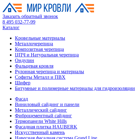
Заказать обратный звонок
8 495 032-77-99
Каталог
Кровельные материалы
Металлочерепица
Композитная черепица
ЦПЧ и Натуральная черепица
Ондулин
Фальцевая кровля
Рулонная черепица и материалы
Софиты Металл и ПВХ
Шифер
Битумные и полимерные материалы для гидроизоляции
Фасад
Виниловый сайдинг и панели
Металлический сайдинг
Фиброцементный сайдинг
Термопанели White Hills
Фасадная плитка HAUBERK
Искусственный камень
Навесная фасадная система Grand Line