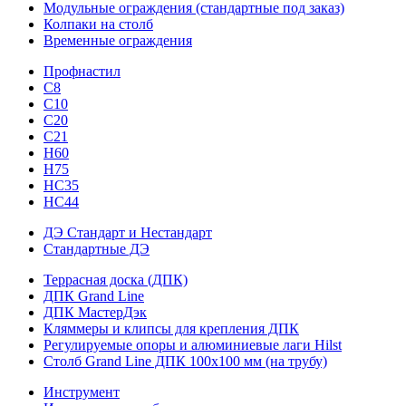
Модульные ограждения (стандартные под заказ)
Колпаки на столб
Временные ограждения
Профнастил
С8
С10
С20
С21
H60
H75
HС35
НС44
ДЭ Стандарт и Нестандарт
Стандартные ДЭ
Террасная доска (ДПК)
ДПК Grand Line
ДПК МастерДэк
Кляммеры и клипсы для крепления ДПК
Регулируемые опоры и алюминиевые лаги Hilst
Столб Grand Line ДПК 100х100 мм (на трубу)
Инструмент