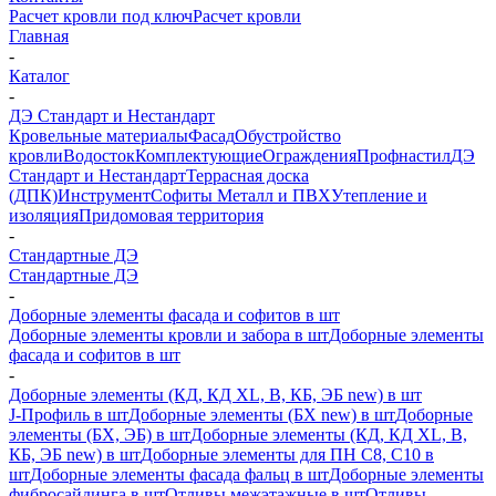
Расчет кровли под ключ
Расчет кровли
Главная
-
Каталог
-
ДЭ Стандарт и Нестандарт
Кровельные материалы
Фасад
Обустройство
кровли
Водосток
Комплектующие
Ограждения
Профнастил
ДЭ
Стандарт и Нестандарт
Террасная доска
(ДПК)
Инструмент
Софиты Металл и ПВХ
Утепление и
изоляция
Придомовая территория
-
Стандартные ДЭ
Стандартные ДЭ
-
Доборные элементы фасада и софитов в шт
Доборные элементы кровли и забора в шт
Доборные элементы
фасада и софитов в шт
-
Доборные элементы (КД, КД XL, В, КБ, ЭБ new) в шт
J-Профиль в шт
Доборные элементы (БХ new) в шт
Доборные
элементы (БХ, ЭБ) в шт
Доборные элементы (КД, КД XL, В,
КБ, ЭБ new) в шт
Доборные элементы для ПН С8, С10 в
шт
Доборные элементы фасада фальц в шт
Доборные элементы
фибросайдинга в шт
Отливы межэтажные в шт
Отливы