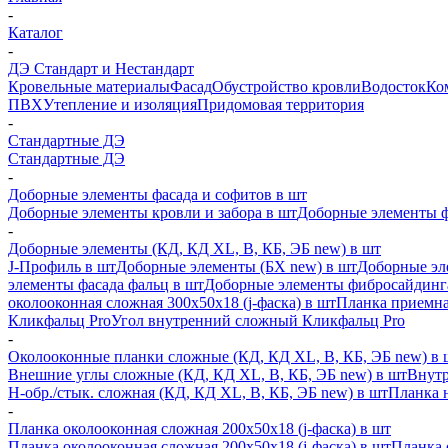
-
Каталог
-
ДЭ Стандарт и Нестандарт
Кровельные материалы
Фасад
Обустройство кровли
Водосток
Ко
ПВХ
Утепление и изоляция
Придомовая территория
-
Стандартные ДЭ
Стандартные ДЭ
-
Доборные элементы фасада и софитов в шт
Доборные элементы кровли и забора в шт
Доборные элементы ф
-
Доборные элементы (КД, КД XL, В, КБ, ЭБ new) в шт
J-Профиль в шт
Доборные элементы (БХ new) в шт
Доборные эл
элементы фасада фальц в шт
Доборные элементы фибросайдинг
околооконная сложная 300х50х18 (j-фаска) в шт
Планка приемна
Кликфальц Pro
Угол внутренний сложный Кликфальц Pro
-
Околооконные планки сложные (КД, КД XL, В, КБ, ЭБ new) в 
Внешние углы сложные (КД, КД XL, В, КБ, ЭБ new) в шт
Внутр
H-обр./стык. сложная (КД, КД XL, В, КБ, ЭБ new) в шт
Планка 
-
Планка околооконная сложная 200х50х18 (j-фаска) в шт
Планка околооконная сложная 200х50х18 (j-фаска) в шт
Планка 