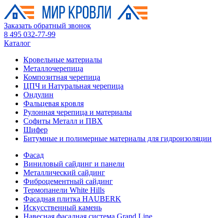
Заказать обратный звонок
8 495 032-77-99
Каталог
Кровельные материалы
Металлочерепица
Композитная черепица
ЦПЧ и Натуральная черепица
Ондулин
Фальцевая кровля
Рулонная черепица и материалы
Софиты Металл и ПВХ
Шифер
Битумные и полимерные материалы для гидроизоляции
Фасад
Виниловый сайдинг и панели
Металлический сайдинг
Фиброцементный сайдинг
Термопанели White Hills
Фасадная плитка HAUBERK
Искусственный камень
Навесная фасадная система Grand Line