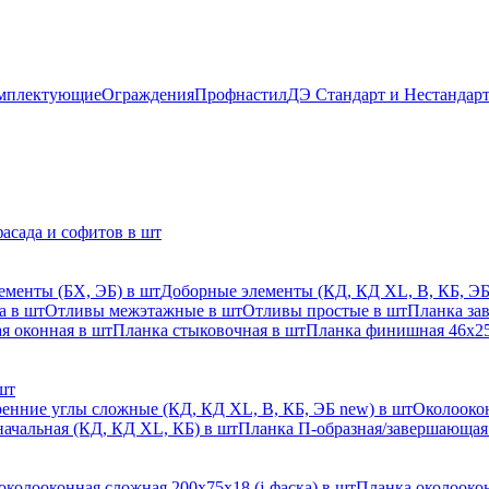
мплектующие
Ограждения
Профнастил
ДЭ Стандарт и Нестандар
асада и софитов в шт
ементы (БХ, ЭБ) в шт
Доборные элементы (КД, КД XL, В, КБ, ЭБ
а в шт
Отливы межэтажные в шт
Отливы простые в шт
Планка за
я оконная в шт
Планка стыковочная в шт
Планка финишная 46х25
шт
енние углы сложные (КД, КД XL, В, КБ, ЭБ new) в шт
Околоокон
начальная (КД, КД XL, КБ) в шт
Планка П-образная/завершающая
околооконная сложная 200х75х18 (j-фаска) в шт
Планка околоокон