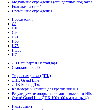
Модульные ограждения (стандартные под заказ)
Колпаки на столб
Временные ограждения
Профнастил
С8
С10
С20
С21
H60
H75
HС35
НС44
ДЭ Стандарт и Нестандарт
Стандартные ДЭ
Террасная доска (ДПК)
ДПК Grand Line
ДПК МастерДэк
Кляммеры и клипсы для крепления ДПК
Регулируемые опоры и алюминиевые лаги Hilst
Столб Grand Line ДПК 100х100 мм (на трубу)
Инструмент