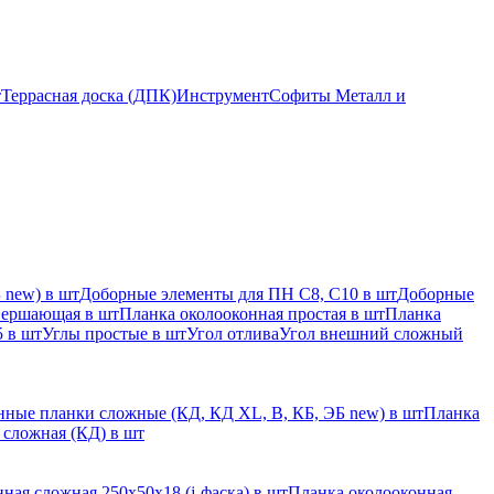
т
Террасная доска (ДПК)
Инструмент
Софиты Металл и
 new) в шт
Доборные элементы для ПН С8, С10 в шт
Доборные
вершающая в шт
Планка околооконная простая в шт
Планка
 в шт
Углы простые в шт
Угол отлива
Угол внешний сложный
ные планки сложные (КД, КД XL, В, КБ, ЭБ new) в шт
Планка
 сложная (КД) в шт
ная сложная 250х50х18 (j-фаска) в шт
Планка околооконная