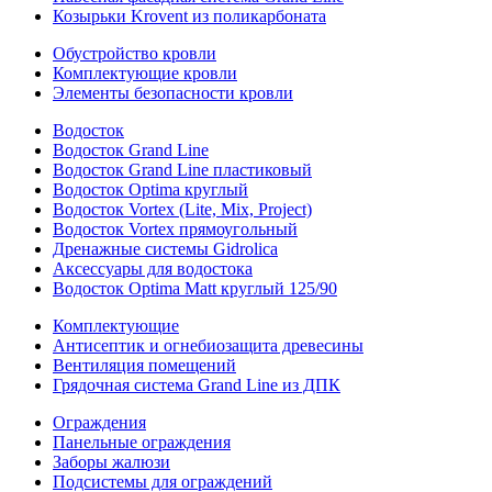
Козырьки Krovent из поликарбоната
Обустройство кровли
Комплектующие кровли
Элементы безопасности кровли
Водосток
Водосток Grand Line
Водосток Grand Line пластиковый
Водосток Optima круглый
Водосток Vortex (Lite, Mix, Project)
Водосток Vortex прямоугольный
Дренажные системы Gidrolica
Аксессуары для водостока
Водосток Optima Matt круглый 125/90
Комплектующие
Антисептик и огнебиозащита древесины
Вентиляция помещений
Грядочная система Grand Line из ДПК
Ограждения
Панельные ограждения
Заборы жалюзи
Подсистемы для ограждений