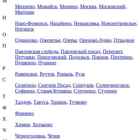
М
Михнево
,
Можайск
,
Монино
,
Москва
,
Московский
,
Мытищи
Н
Наро-Фоминск
,
Нахабино
,
Некрасовка
,
Новопетровское
,
Ногинск
О
Одинцово
,
Ожерелье
,
Озеры
,
Орехово-Зуево
,
Отрадное
П
Павловская слобода
,
Павловский посад
,
Пересвет
,
Петушки
,
Пироговский
,
Подольск
,
Покров
,
Протвино
,
Пушкино
,
Пущино
Р
Раменское
,
Реутов
,
Рошаль
,
Руза
С
Селятино
,
Сергиев Посад
,
Серпухов
,
Солнечногорск
,
Софрино
,
Старая Купавна
,
Струнино
,
Ступино
Т
Талдом
,
Таруса
,
Троицк
,
Тучково
Ф
Фрязино
Х
Химки
,
Хотьково
Ч
Черноголовка
,
Чехов