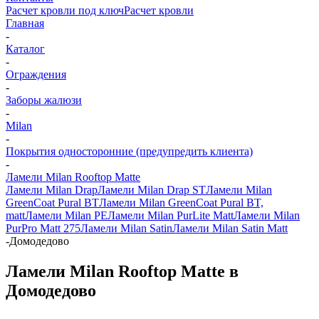
Расчет кровли под ключ
Расчет кровли
Главная
-
Каталог
-
Ограждения
-
Заборы жалюзи
-
Milan
-
Покрытия односторонние (предупредить клиента)
-
Ламели Milan Rooftop Matte
Ламели Milan Drap
Ламели Milan Drap ST
Ламели Milan
GreenCoat Pural BT
Ламели Milan GreenCoat Pural BT,
matt
Ламели Milan PE
Ламели Milan PurLite Matt
Ламели Milan
PurPro Matt 275
Ламели Milan Satin
Ламели Milan Satin Matt
-
Домодедово
Ламели Milan Rooftop Matte в
Домодедово