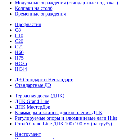
Модульные ограждения (стандартные под заказ)
Колпаки на столб
Временные ограждения
Профнастил
С8
С10
С20
С21
H60
H75
HС35
НС44
ДЭ Стандарт и Нестандарт
Стандартные ДЭ
Террасная доска (ДПК)
ДПК Grand Line
ДПК МастерДэк
Кляммеры и клипсы для крепления ДПК
Регулируемые опоры и алюминиевые лаги Hilst
Столб Grand Line ДПК 100х100 мм (на трубу)
Инструмент