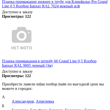
Планка примыкание нижнее к трубе для Кликфальц Pro Grand
Line 0,5 Rooftop Бархат RAL 7024 мокрый асф
Доступно к заказу
Просмотры:
122
Планка примыкания в штробу 60 Grand Line 0,5 Rooftop
Бархат RAL 9005 черный (3м)
Доступно к заказу
Просмотры:
122
Приобрести ламели milan rooftop matte по выгодной цене вы
можете в городах:
А
Александров
,
Апрелевка
Б