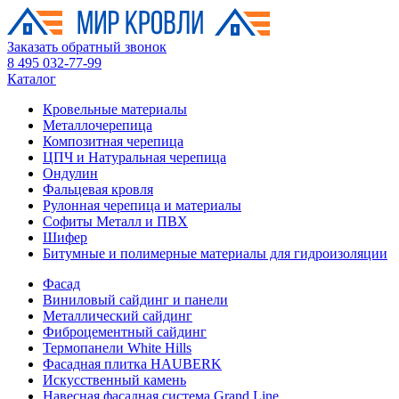
Заказать обратный звонок
8 495 032-77-99
Каталог
Кровельные материалы
Металлочерепица
Композитная черепица
ЦПЧ и Натуральная черепица
Ондулин
Фальцевая кровля
Рулонная черепица и материалы
Софиты Металл и ПВХ
Шифер
Битумные и полимерные материалы для гидроизоляции
Фасад
Виниловый сайдинг и панели
Металлический сайдинг
Фиброцементный сайдинг
Термопанели White Hills
Фасадная плитка HAUBERK
Искусственный камень
Навесная фасадная система Grand Line