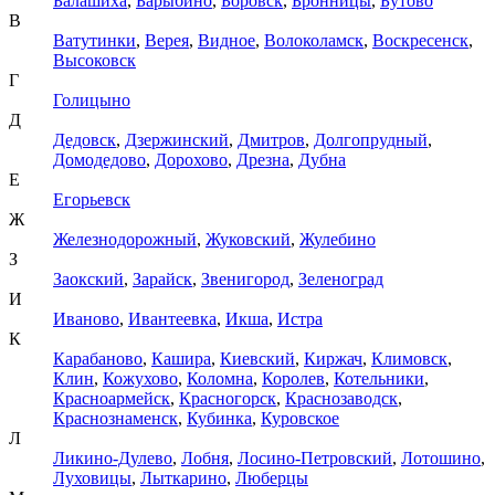
Балашиха
,
Барыбино
,
Боровск
,
Бронницы
,
Бутово
В
Ватутинки
,
Верея
,
Видное
,
Волоколамск
,
Воскресенск
,
Высоковск
Г
Голицыно
Д
Дедовск
,
Дзержинский
,
Дмитров
,
Долгопрудный
,
Домодедово
,
Дорохово
,
Дрезна
,
Дубна
Е
Егорьевск
Ж
Железнодорожный
,
Жуковский
,
Жулебино
З
Заокский
,
Зарайск
,
Звенигород
,
Зеленоград
И
Иваново
,
Ивантеевка
,
Икша
,
Истра
К
Карабаново
,
Кашира
,
Киевский
,
Киржач
,
Климовск
,
Клин
,
Кожухово
,
Коломна
,
Королев
,
Котельники
,
Красноармейск
,
Красногорск
,
Краснозаводск
,
Краснознаменск
,
Кубинка
,
Куровское
Л
Ликино-Дулево
,
Лобня
,
Лосино-Петровский
,
Лотошино
,
Луховицы
,
Лыткарино
,
Люберцы