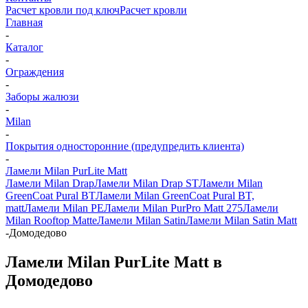
Расчет кровли под ключ
Расчет кровли
Главная
-
Каталог
-
Ограждения
-
Заборы жалюзи
-
Milan
-
Покрытия односторонние (предупредить клиента)
-
Ламели Milan PurLite Matt
Ламели Milan Drap
Ламели Milan Drap ST
Ламели Milan
GreenCoat Pural BT
Ламели Milan GreenCoat Pural BT,
matt
Ламели Milan PE
Ламели Milan PurPro Matt 275
Ламели
Milan Rooftop Matte
Ламели Milan Satin
Ламели Milan Satin Matt
-
Домодедово
Ламели Milan PurLite Matt в
Домодедово