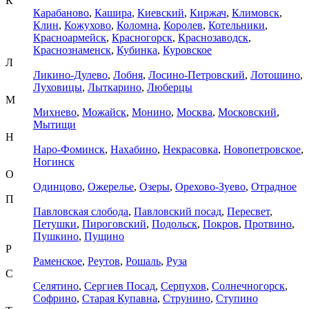
К
Карабаново
,
Кашира
,
Киевский
,
Киржач
,
Климовск
,
Клин
,
Кожухово
,
Коломна
,
Королев
,
Котельники
,
Красноармейск
,
Красногорск
,
Краснозаводск
,
Краснознаменск
,
Кубинка
,
Куровское
Л
Ликино-Дулево
,
Лобня
,
Лосино-Петровский
,
Лотошино
,
Луховицы
,
Лыткарино
,
Люберцы
М
Михнево
,
Можайск
,
Монино
,
Москва
,
Московский
,
Мытищи
Н
Наро-Фоминск
,
Нахабино
,
Некрасовка
,
Новопетровское
,
Ногинск
О
Одинцово
,
Ожерелье
,
Озеры
,
Орехово-Зуево
,
Отрадное
П
Павловская слобода
,
Павловский посад
,
Пересвет
,
Петушки
,
Пироговский
,
Подольск
,
Покров
,
Протвино
,
Пушкино
,
Пущино
Р
Раменское
,
Реутов
,
Рошаль
,
Руза
С
Селятино
,
Сергиев Посад
,
Серпухов
,
Солнечногорск
,
Софрино
,
Старая Купавна
,
Струнино
,
Ступино