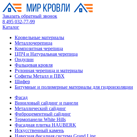
Заказать обратный звонок
8 495 032-77-99
Каталог
Кровельные материалы
Металлочерепица
Композитная черепица
ЦПЧ и Натуральная черепица
Ондулин
Фальцевая кровля
Рулонная черепица и материалы
Софиты Металл и ПВХ
Шифер
Битумные и полимерные материалы для гидроизоляции
Фасад
Виниловый сайдинг и панели
Металлический сайдинг
Фиброцементный сайдинг
Термопанели White Hills
Фасадная плитка HAUBERK
Искусственный камень
Навесная фасадная система Grand Line