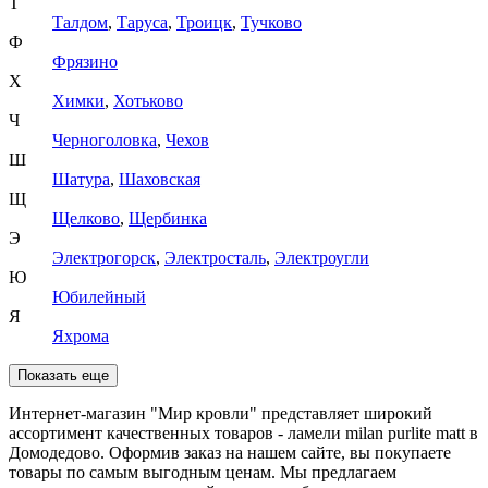
Т
Талдом
,
Таруса
,
Троицк
,
Тучково
Ф
Фрязино
Х
Химки
,
Хотьково
Ч
Черноголовка
,
Чехов
Ш
Шатура
,
Шаховская
Щ
Щелково
,
Щербинка
Э
Электрогорск
,
Электросталь
,
Электроугли
Ю
Юбилейный
Я
Яхрома
Показать еще
Интернет-магазин "Мир кровли" представляет широкий
ассортимент качественных товаров - ламели milan purlite matt в
Домодедово. Оформив заказ на нашем сайте, вы покупаете
товары по самым выгодным ценам. Мы предлагаем