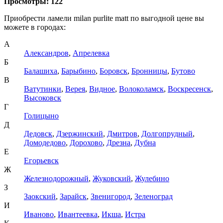
Просмотры:
122
Приобрести ламели milan purlite matt по выгодной цене вы
можете в городах:
А
Александров
,
Апрелевка
Б
Балашиха
,
Барыбино
,
Боровск
,
Бронницы
,
Бутово
В
Ватутинки
,
Верея
,
Видное
,
Волоколамск
,
Воскресенск
,
Высоковск
Г
Голицыно
Д
Дедовск
,
Дзержинский
,
Дмитров
,
Долгопрудный
,
Домодедово
,
Дорохово
,
Дрезна
,
Дубна
Е
Егорьевск
Ж
Железнодорожный
,
Жуковский
,
Жулебино
З
Заокский
,
Зарайск
,
Звенигород
,
Зеленоград
И
Иваново
,
Ивантеевка
,
Икша
,
Истра