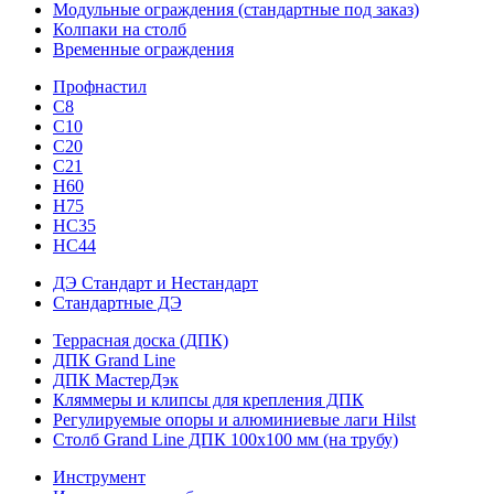
Модульные ограждения (стандартные под заказ)
Колпаки на столб
Временные ограждения
Профнастил
С8
С10
С20
С21
H60
H75
HС35
НС44
ДЭ Стандарт и Нестандарт
Стандартные ДЭ
Террасная доска (ДПК)
ДПК Grand Line
ДПК МастерДэк
Кляммеры и клипсы для крепления ДПК
Регулируемые опоры и алюминиевые лаги Hilst
Столб Grand Line ДПК 100х100 мм (на трубу)
Инструмент