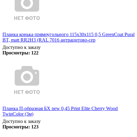
Планка конька прямоугольного 115х30х115 0,5 GreenCoat Pural
BT, matt RR2Н3 (RAL 7016 антрацитово-сер
Доступно к заказу
Просмотры:
122
Планка П-образная БХ new 0,45 Print Elite Cherry Wood
TwinColor (3м)
Доступно к заказу
Просмотры:
123