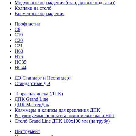
Модульные ограждения (стандартные под заказ)
Колпаки на столб
Временные ограждения
Профнастил
С8
С10
С20
С21
H60
H75
HС35
НС44
ДЭ Стандарт и Нестандарт
Стандартные ДЭ
Террасная доска (ДПК)
ДПК Grand Line
ДПК МастерДэк
Кляммеры и клипсы для крепления ДПК
Регулируемые опоры и алюминиевые лаги Hilst
Столб Grand Line ДПК 100х100 мм (на трубу)
Инструмент