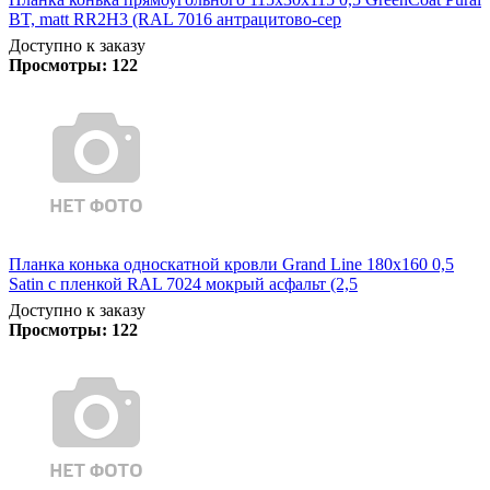
BT, matt RR2Н3 (RAL 7016 антрацитово-сер
Доступно к заказу
Просмотры:
122
Планка конька односкатной кровли Grand Line 180x160 0,5
Satin с пленкой RAL 7024 мокрый асфальт (2,5
Доступно к заказу
Просмотры:
122