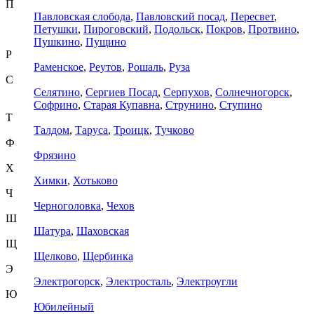
П
Павловская слобода
,
Павловский посад
,
Пересвет
,
Петушки
,
Пироговский
,
Подольск
,
Покров
,
Протвино
,
Пушкино
,
Пущино
Р
Раменское
,
Реутов
,
Рошаль
,
Руза
С
Селятино
,
Сергиев Посад
,
Серпухов
,
Солнечногорск
,
Софрино
,
Старая Купавна
,
Струнино
,
Ступино
Т
Талдом
,
Таруса
,
Троицк
,
Тучково
Ф
Фрязино
Х
Химки
,
Хотьково
Ч
Черноголовка
,
Чехов
Ш
Шатура
,
Шаховская
Щ
Щелково
,
Щербинка
Э
Электрогорск
,
Электросталь
,
Электроугли
Ю
Юбилейный