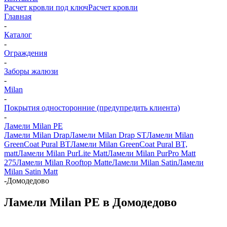
Расчет кровли под ключ
Расчет кровли
Главная
-
Каталог
-
Ограждения
-
Заборы жалюзи
-
Milan
-
Покрытия односторонние (предупредить клиента)
-
Ламели Milan PE
Ламели Milan Drap
Ламели Milan Drap ST
Ламели Milan
GreenCoat Pural BT
Ламели Milan GreenCoat Pural BT,
matt
Ламели Milan PurLite Matt
Ламели Milan PurPro Matt
275
Ламели Milan Rooftop Matte
Ламели Milan Satin
Ламели
Milan Satin Matt
-
Домодедово
Ламели Milan PE в Домодедово