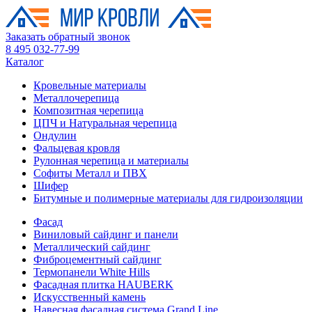
Заказать обратный звонок
8 495 032-77-99
Каталог
Кровельные материалы
Металлочерепица
Композитная черепица
ЦПЧ и Натуральная черепица
Ондулин
Фальцевая кровля
Рулонная черепица и материалы
Софиты Металл и ПВХ
Шифер
Битумные и полимерные материалы для гидроизоляции
Фасад
Виниловый сайдинг и панели
Металлический сайдинг
Фиброцементный сайдинг
Термопанели White Hills
Фасадная плитка HAUBERK
Искусственный камень
Навесная фасадная система Grand Line