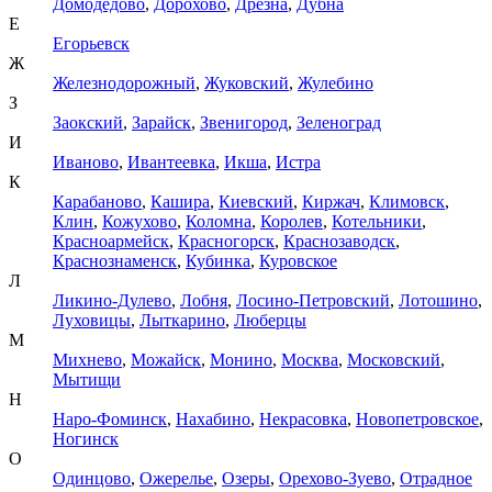
Домодедово
,
Дорохово
,
Дрезна
,
Дубна
Е
Егорьевск
Ж
Железнодорожный
,
Жуковский
,
Жулебино
З
Заокский
,
Зарайск
,
Звенигород
,
Зеленоград
И
Иваново
,
Ивантеевка
,
Икша
,
Истра
К
Карабаново
,
Кашира
,
Киевский
,
Киржач
,
Климовск
,
Клин
,
Кожухово
,
Коломна
,
Королев
,
Котельники
,
Красноармейск
,
Красногорск
,
Краснозаводск
,
Краснознаменск
,
Кубинка
,
Куровское
Л
Ликино-Дулево
,
Лобня
,
Лосино-Петровский
,
Лотошино
,
Луховицы
,
Лыткарино
,
Люберцы
М
Михнево
,
Можайск
,
Монино
,
Москва
,
Московский
,
Мытищи
Н
Наро-Фоминск
,
Нахабино
,
Некрасовка
,
Новопетровское
,
Ногинск
О
Одинцово
,
Ожерелье
,
Озеры
,
Орехово-Зуево
,
Отрадное