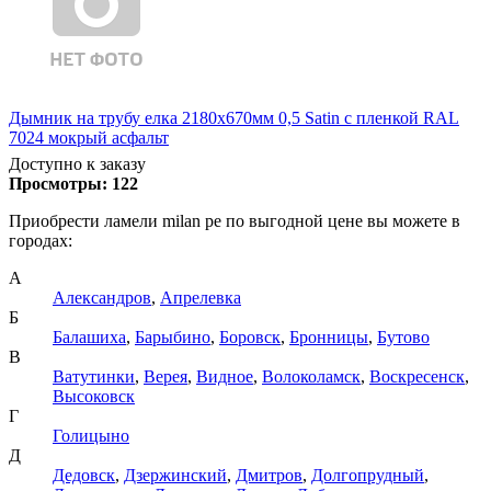
Дымник на трубу елка 2180х670мм 0,5 Satin с пленкой RAL
7024 мокрый асфальт
Доступно к заказу
Просмотры:
122
Приобрести ламели milan pe по выгодной цене вы можете в
городах:
А
Александров
,
Апрелевка
Б
Балашиха
,
Барыбино
,
Боровск
,
Бронницы
,
Бутово
В
Ватутинки
,
Верея
,
Видное
,
Волоколамск
,
Воскресенск
,
Высоковск
Г
Голицыно
Д
Дедовск
,
Дзержинский
,
Дмитров
,
Долгопрудный
,