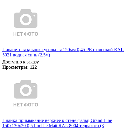
Парапетная крышка угольная 150мм 0,45 PE с пленкой RAL
5021 водная синь (2,5м)
Доступно к заказу
Просмотры:
122
Планка примыкание верхнее к стене фальц Grand Line
150х130х20 0,5 PurLite Matt RAL 8004 терракота (3