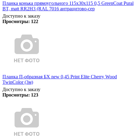
Планка конька прямоугольного 115х30х115 0,5 GreenCoat Pural
BT, matt RR2Н3 (RAL 7016 антрацитово-сер
Доступно к заказу
Просмотры:
122
Планка П-образная БХ new 0,45 Print Elite Cherry Wood
TwinColor (3м)
Доступно к заказу
Просмотры:
123