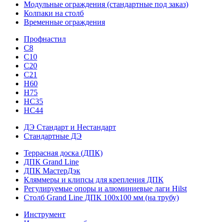
Модульные ограждения (стандартные под заказ)
Колпаки на столб
Временные ограждения
Профнастил
С8
С10
С20
С21
H60
H75
HС35
НС44
ДЭ Стандарт и Нестандарт
Стандартные ДЭ
Террасная доска (ДПК)
ДПК Grand Line
ДПК МастерДэк
Кляммеры и клипсы для крепления ДПК
Регулируемые опоры и алюминиевые лаги Hilst
Столб Grand Line ДПК 100х100 мм (на трубу)
Инструмент