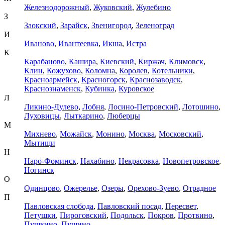
Железнодорожный
,
Жуковский
,
Жулебино
З
Заокский
,
Зарайск
,
Звенигород
,
Зеленоград
И
Иваново
,
Ивантеевка
,
Икша
,
Истра
К
Карабаново
,
Кашира
,
Киевский
,
Киржач
,
Климовск
,
Клин
,
Кожухово
,
Коломна
,
Королев
,
Котельники
,
Красноармейск
,
Красногорск
,
Краснозаводск
,
Краснознаменск
,
Кубинка
,
Куровское
Л
Ликино-Дулево
,
Лобня
,
Лосино-Петровский
,
Лотошино
,
Луховицы
,
Лыткарино
,
Люберцы
М
Михнево
,
Можайск
,
Монино
,
Москва
,
Московский
,
Мытищи
Н
Наро-Фоминск
,
Нахабино
,
Некрасовка
,
Новопетровское
,
Ногинск
О
Одинцово
,
Ожерелье
,
Озеры
,
Орехово-Зуево
,
Отрадное
П
Павловская слобода
,
Павловский посад
,
Пересвет
,
Петушки
,
Пироговский
,
Подольск
,
Покров
,
Протвино
,
Пушкино
,
Пущино