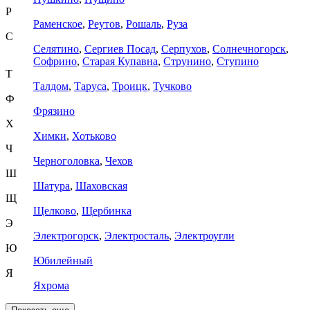
Р
Раменское
,
Реутов
,
Рошаль
,
Руза
С
Селятино
,
Сергиев Посад
,
Серпухов
,
Солнечногорск
,
Софрино
,
Старая Купавна
,
Струнино
,
Ступино
Т
Талдом
,
Таруса
,
Троицк
,
Тучково
Ф
Фрязино
Х
Химки
,
Хотьково
Ч
Черноголовка
,
Чехов
Ш
Шатура
,
Шаховская
Щ
Щелково
,
Щербинка
Э
Электрогорск
,
Электросталь
,
Электроугли
Ю
Юбилейный
Я
Яхрома