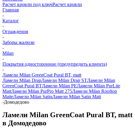
Расчет кровли под ключ
Расчет кровли
Главная
-
Каталог
-
Ограждения
-
Заборы жалюзи
-
Milan
-
Покрытия односторонние (предупредить клиента)
-
Ламели Milan GreenCoat Pural BT, matt
Ламели Milan Drap
Ламели Milan Drap ST
Ламели Milan
GreenCoat Pural BT
Ламели Milan PE
Ламели Milan PurLite
Matt
Ламели Milan PurPro Matt 275
Ламели Milan Rooftop
Matte
Ламели Milan Satin
Ламели Milan Satin Matt
-
Домодедово
Ламели Milan GreenCoat Pural BT, matt
в Домодедово