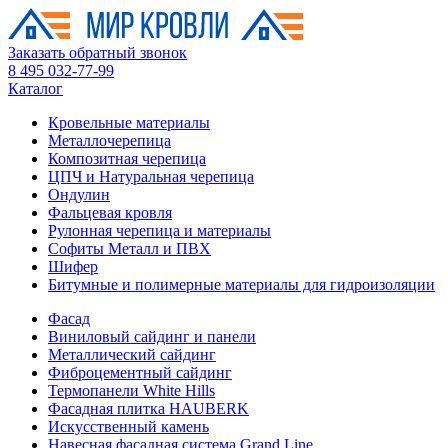
Заказать обратный звонок
8 495 032-77-99
Каталог
Кровельные материалы
Металлочерепица
Композитная черепица
ЦПЧ и Натуральная черепица
Ондулин
Фальцевая кровля
Рулонная черепица и материалы
Софиты Металл и ПВХ
Шифер
Битумные и полимерные материалы для гидроизоляции
Фасад
Виниловый сайдинг и панели
Металлический сайдинг
Фиброцементный сайдинг
Термопанели White Hills
Фасадная плитка HAUBERK
Искусственный камень
Навесная фасадная система Grand Line