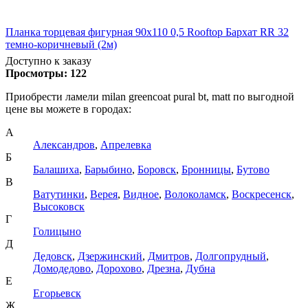
Планка торцевая фигурная 90х110 0,5 Rooftop Бархат RR 32
темно-коричневый (2м)
Доступно к заказу
Просмотры:
122
Приобрести ламели milan greencoat pural bt, matt по выгодной
цене вы можете в городах:
А
Александров
,
Апрелевка
Б
Балашиха
,
Барыбино
,
Боровск
,
Бронницы
,
Бутово
В
Ватутинки
,
Верея
,
Видное
,
Волоколамск
,
Воскресенск
,
Высоковск
Г
Голицыно
Д
Дедовск
,
Дзержинский
,
Дмитров
,
Долгопрудный
,
Домодедово
,
Дорохово
,
Дрезна
,
Дубна
Е
Егорьевск
Ж