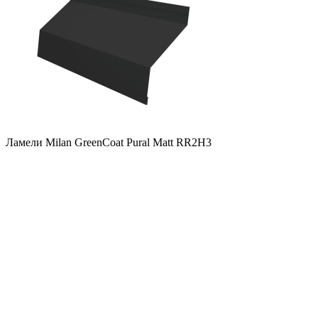
Ламели Milan GreenCoat Pural Matt RR2Н3