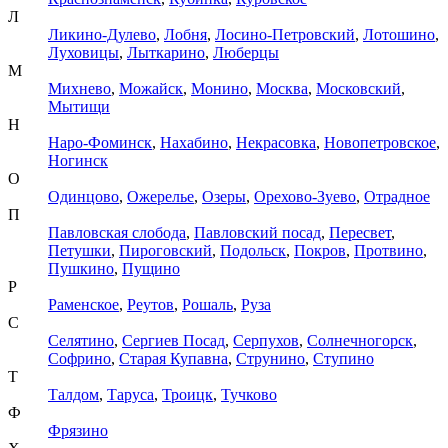
Л
Ликино-Дулево
,
Лобня
,
Лосино-Петровский
,
Лотошино
,
Луховицы
,
Лыткарино
,
Люберцы
М
Михнево
,
Можайск
,
Монино
,
Москва
,
Московский
,
Мытищи
Н
Наро-Фоминск
,
Нахабино
,
Некрасовка
,
Новопетровское
,
Ногинск
О
Одинцово
,
Ожерелье
,
Озеры
,
Орехово-Зуево
,
Отрадное
П
Павловская слобода
,
Павловский посад
,
Пересвет
,
Петушки
,
Пироговский
,
Подольск
,
Покров
,
Протвино
,
Пушкино
,
Пущино
Р
Раменское
,
Реутов
,
Рошаль
,
Руза
С
Селятино
,
Сергиев Посад
,
Серпухов
,
Солнечногорск
,
Софрино
,
Старая Купавна
,
Струнино
,
Ступино
Т
Талдом
,
Таруса
,
Троицк
,
Тучково
Ф
Фрязино