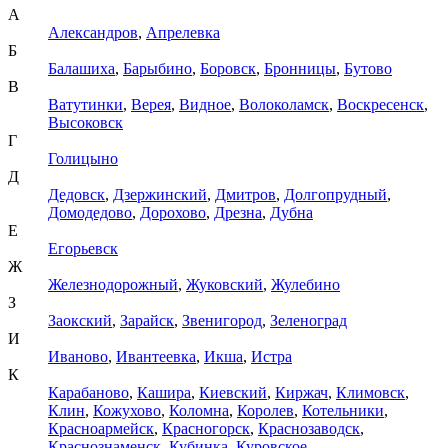
А
Александров
,
Апрелевка
Б
Балашиха
,
Барыбино
,
Боровск
,
Бронницы
,
Бутово
В
Ватутинки
,
Верея
,
Видное
,
Волоколамск
,
Воскресенск
,
Высоковск
Г
Голицыно
Д
Дедовск
,
Дзержинский
,
Дмитров
,
Долгопрудный
,
Домодедово
,
Дорохово
,
Дрезна
,
Дубна
Е
Егорьевск
Ж
Железнодорожный
,
Жуковский
,
Жулебино
З
Заокский
,
Зарайск
,
Звенигород
,
Зеленоград
И
Иваново
,
Ивантеевка
,
Икша
,
Истра
К
Карабаново
,
Кашира
,
Киевский
,
Киржач
,
Климовск
,
Клин
,
Кожухово
,
Коломна
,
Королев
,
Котельники
,
Красноармейск
,
Красногорск
,
Краснозаводск
,
Краснознаменск
,
Кубинка
,
Куровское