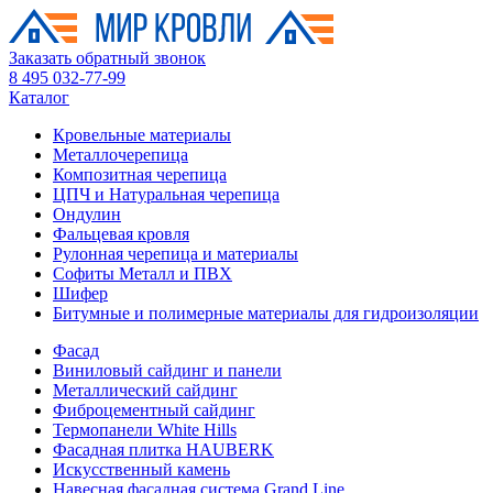
Заказать обратный звонок
8 495 032-77-99
Каталог
Кровельные материалы
Металлочерепица
Композитная черепица
ЦПЧ и Натуральная черепица
Ондулин
Фальцевая кровля
Рулонная черепица и материалы
Софиты Металл и ПВХ
Шифер
Битумные и полимерные материалы для гидроизоляции
Фасад
Виниловый сайдинг и панели
Металлический сайдинг
Фиброцементный сайдинг
Термопанели White Hills
Фасадная плитка HAUBERK
Искусственный камень
Навесная фасадная система Grand Line