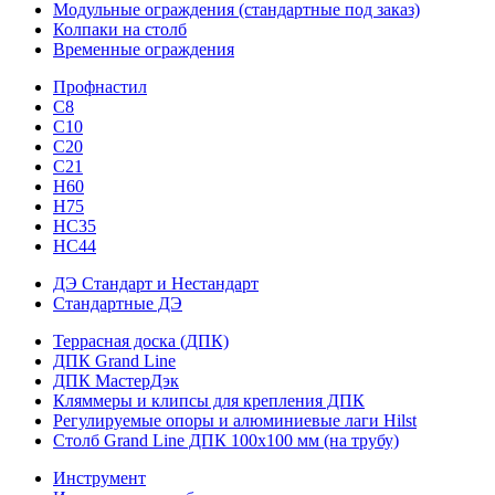
Модульные ограждения (стандартные под заказ)
Колпаки на столб
Временные ограждения
Профнастил
С8
С10
С20
С21
H60
H75
HС35
НС44
ДЭ Стандарт и Нестандарт
Стандартные ДЭ
Террасная доска (ДПК)
ДПК Grand Line
ДПК МастерДэк
Кляммеры и клипсы для крепления ДПК
Регулируемые опоры и алюминиевые лаги Hilst
Столб Grand Line ДПК 100х100 мм (на трубу)
Инструмент