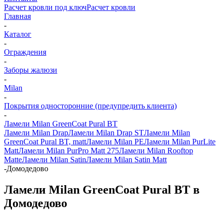
Расчет кровли под ключ
Расчет кровли
Главная
-
Каталог
-
Ограждения
-
Заборы жалюзи
-
Milan
-
Покрытия односторонние (предупредить клиента)
-
Ламели Milan GreenCoat Pural BT
Ламели Milan Drap
Ламели Milan Drap ST
Ламели Milan
GreenCoat Pural BT, matt
Ламели Milan PE
Ламели Milan PurLite
Matt
Ламели Milan PurPro Matt 275
Ламели Milan Rooftop
Matte
Ламели Milan Satin
Ламели Milan Satin Matt
-
Домодедово
Ламели Milan GreenCoat Pural BT в
Домодедово