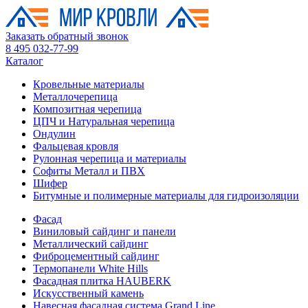
Заказать обратный звонок
8 495 032-77-99
Каталог
Кровельные материалы
Металлочерепица
Композитная черепица
ЦПЧ и Натуральная черепица
Ондулин
Фальцевая кровля
Рулонная черепица и материалы
Софиты Металл и ПВХ
Шифер
Битумные и полимерные материалы для гидроизоляции
Фасад
Виниловый сайдинг и панели
Металлический сайдинг
Фиброцементный сайдинг
Термопанели White Hills
Фасадная плитка HAUBERK
Искусственный камень
Навесная фасадная система Grand Line