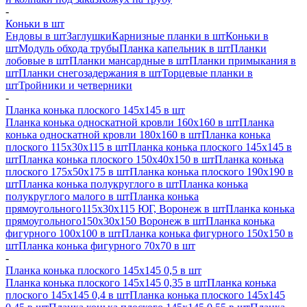
-
Коньки в шт
Ендовы в шт
Заглушки
Карнизные планки в шт
Коньки в
шт
Модуль обхода трубы
Планка капельник в шт
Планки
лобовые в шт
Планки мансардные в шт
Планки примыкания в
шт
Планки снегозадержания в шт
Торцевые планки в
шт
Тройники и четверники
-
Планка конька плоского 145х145 в шт
Планка конька односкатной кровли 160х160 в шт
Планка
конька односкатной кровли 180х160 в шт
Планка конька
плоского 115х30х115 в шт
Планка конька плоского 145х145 в
шт
Планка конька плоского 150х40х150 в шт
Планка конька
плоского 175х50х175 в шт
Планка конька плоского 190х190 в
шт
Планка конька полукруглого в шт
Планка конька
полукруглого малого в шт
Планка конька
прямоугольного115х30х115 ЮГ, Воронеж в шт
Планка конька
прямоугольного150х30х150 Воронеж в шт
Планка конька
фигурного 100x100 в шт
Планка конька фигурного 150x150 в
шт
Планка конька фигурного 70x70 в шт
-
Планка конька плоского 145х145 0,5 в шт
Планка конька плоского 145х145 0,35 в шт
Планка конька
плоского 145х145 0,4 в шт
Планка конька плоского 145х145