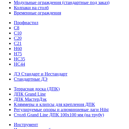
Модульные ограждения (стандартные под заказ)
Колпаки на столб
Временные ограждения
Профнастил
С8
С10
С20
С21
H60
H75
HС35
НС44
ДЭ Стандарт и Нестандарт
Стандартные ДЭ
Террасная доска (ДПК)
ДПК Grand Line
ДПК МастерДэк
Кляммеры и клипсы для крепления ДПК
Регулируемые опоры и алюминиевые лаги Hilst
Столб Grand Line ДПК 100х100 мм (на трубу)
Инструмент