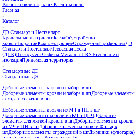
Расчет кровли под ключ
Расчет кровли
Главная
-
Каталог
-
ДЭ Стандарт и Нестандарт
Кровельные материалы
Фасад
Обустройство
кровли
Водосток
Комплектующие
Ограждения
Профнастил
ДЭ
Стандарт и Нестандарт
Террасная доска
(ДПК)
Инструмент
Софиты Металл и ПВХ
Утепление и
изоляция
Придомовая территория
-
Стандартные ДЭ
Стандартные ДЭ
-
Доборные элементы кровли и забора в шт
Доборные элементы кровли и забора в шт
Доборные элементы
фасада и софитов в шт
-
Доборные элементы кровли из МЧ и ПН в шт
Доборные элеменнты кровли из КЧ и ЦПЧ
Доборные
элементы для мягкой кровли в шт
Доборные элементы кровли
из МЧ и ПН в шт
Доборные элементы кровли Фальц в
шт
Доборные элементы ограждений в шт
Дымники (флюгарка)
и колпаки под заказ
Кожух на трубу