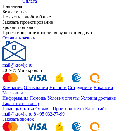
Оплата
Наличная
Безналичная
По счету в любом банке
Заказать проектирование
кровли под ключ
Проектирование кровли, визуализация дома
Оставить заявку
mail@krovlja.ru
2019 © Мир кровли
Компания
О компании
Новости
Сотрудники
Вакансии
Магазины
Информация
Помощь
Условия оплаты
Условия доставки
Гарантия на товар
Помощь
Статьи
Отзывы
Производители
Карта сайта
mail@krovlja.ru
8 495 032-77-99
Заказать звонок