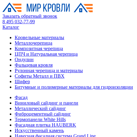
Заказать обратный звонок
8 495 032-77-99
Каталог
Кровельные материалы
Металлочерепица
Композитная черепица
ЦПЧ и Натуральная черепица
Ондулин
Фальцевая кровля
Рулонная черепица и материалы
Софиты Металл и ПВХ
Шифер
Битумные и полимерные материалы для гидроизоляции
Фасад
Виниловый сайдинг и панели
Металлический сайдинг
Фиброцементный сайдинг
Термопанели White Hills
Фасадная плитка HAUBERK
Искусственный камень
Навесная фасадная система Grand Line