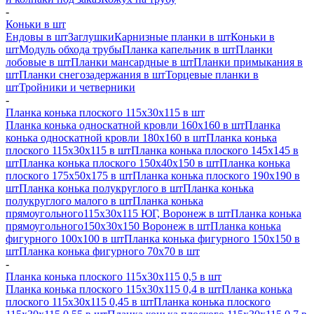
-
Коньки в шт
Ендовы в шт
Заглушки
Карнизные планки в шт
Коньки в
шт
Модуль обхода трубы
Планка капельник в шт
Планки
лобовые в шт
Планки мансардные в шт
Планки примыкания в
шт
Планки снегозадержания в шт
Торцевые планки в
шт
Тройники и четверники
-
Планка конька плоского 115х30х115 в шт
Планка конька односкатной кровли 160х160 в шт
Планка
конька односкатной кровли 180х160 в шт
Планка конька
плоского 115х30х115 в шт
Планка конька плоского 145х145 в
шт
Планка конька плоского 150х40х150 в шт
Планка конька
плоского 175х50х175 в шт
Планка конька плоского 190х190 в
шт
Планка конька полукруглого в шт
Планка конька
полукруглого малого в шт
Планка конька
прямоугольного115х30х115 ЮГ, Воронеж в шт
Планка конька
прямоугольного150х30х150 Воронеж в шт
Планка конька
фигурного 100x100 в шт
Планка конька фигурного 150x150 в
шт
Планка конька фигурного 70x70 в шт
-
Планка конька плоского 115х30х115 0,5 в шт
Планка конька плоского 115х30х115 0,4 в шт
Планка конька
плоского 115х30х115 0,45 в шт
Планка конька плоского