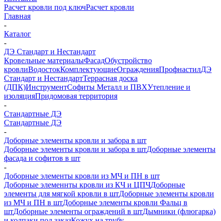
Расчет кровли под ключ
Расчет кровли
Главная
-
Каталог
-
ДЭ Стандарт и Нестандарт
Кровельные материалы
Фасад
Обустройство
кровли
Водосток
Комплектующие
Ограждения
Профнастил
ДЭ
Стандарт и Нестандарт
Террасная доска
(ДПК)
Инструмент
Софиты Металл и ПВХ
Утепление и
изоляция
Придомовая территория
-
Стандартные ДЭ
Стандартные ДЭ
-
Доборные элементы кровли и забора в шт
Доборные элементы кровли и забора в шт
Доборные элементы
фасада и софитов в шт
-
Доборные элементы кровли из МЧ и ПН в шт
Доборные элеменнты кровли из КЧ и ЦПЧ
Доборные
элементы для мягкой кровли в шт
Доборные элементы кровли
из МЧ и ПН в шт
Доборные элементы кровли Фальц в
шт
Доборные элементы ограждений в шт
Дымники (флюгарка)
и колпаки под заказ
Кожух на трубу