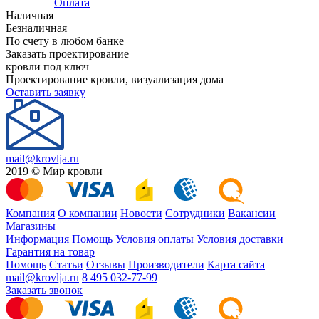
Оплата
Наличная
Безналичная
По счету в любом банке
Заказать проектирование
кровли под ключ
Проектирование кровли, визуализация дома
Оставить заявку
mail@krovlja.ru
2019 © Мир кровли
Компания
О компании
Новости
Сотрудники
Вакансии
Магазины
Информация
Помощь
Условия оплаты
Условия доставки
Гарантия на товар
Помощь
Статьи
Отзывы
Производители
Карта сайта
mail@krovlja.ru
8 495 032-77-99
Заказать звонок