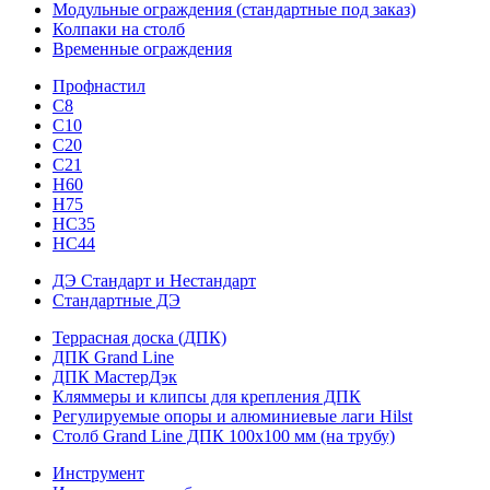
Модульные ограждения (стандартные под заказ)
Колпаки на столб
Временные ограждения
Профнастил
С8
С10
С20
С21
H60
H75
HС35
НС44
ДЭ Стандарт и Нестандарт
Стандартные ДЭ
Террасная доска (ДПК)
ДПК Grand Line
ДПК МастерДэк
Кляммеры и клипсы для крепления ДПК
Регулируемые опоры и алюминиевые лаги Hilst
Столб Grand Line ДПК 100х100 мм (на трубу)
Инструмент