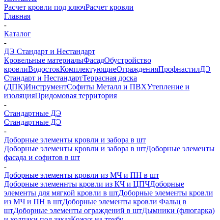
Расчет кровли под ключ
Расчет кровли
Главная
-
Каталог
-
ДЭ Стандарт и Нестандарт
Кровельные материалы
Фасад
Обустройство
кровли
Водосток
Комплектующие
Ограждения
Профнастил
ДЭ
Стандарт и Нестандарт
Террасная доска
(ДПК)
Инструмент
Софиты Металл и ПВХ
Утепление и
изоляция
Придомовая территория
-
Стандартные ДЭ
Стандартные ДЭ
-
Доборные элементы кровли и забора в шт
Доборные элементы кровли и забора в шт
Доборные элементы
фасада и софитов в шт
-
Доборные элементы кровли из МЧ и ПН в шт
Доборные элеменнты кровли из КЧ и ЦПЧ
Доборные
элементы для мягкой кровли в шт
Доборные элементы кровли
из МЧ и ПН в шт
Доборные элементы кровли Фальц в
шт
Доборные элементы ограждений в шт
Дымники (флюгарка)
и колпаки под заказ
Кожух на трубу