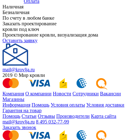
Оплата
Наличная
Безналичная
По счету в любом банке
Заказать проектирование
кровли под ключ
Проектирование кровли, визуализация дома
Оставить заявку
mail@krovlja.ru
2019 © Мир кровли
Компания
О компании
Новости
Сотрудники
Вакансии
Магазины
Информация
Помощь
Условия оплаты
Условия доставки
Гарантия на товар
Помощь
Статьи
Отзывы
Производители
Карта сайта
mail@krovlja.ru
8 495 032-77-99
Заказать звонок