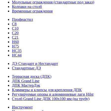
Модульные ограждения (стандартные под заказ)
Колпаки на столб
Временные ограждения
Профнастил
С8
С10
С20
С21
H60
H75
HС35
НС44
ДЭ Стандарт и Нестандарт
Стандартные ДЭ
Террасная доска (ДПК)
ДПК Grand Line
ДПК МастерДэк
Кляммеры и клипсы для крепления ДПК
Регулируемые опоры и алюминиевые лаги Hilst
Столб Grand Line ДПК 100х100 мм (на трубу)
Инструмент