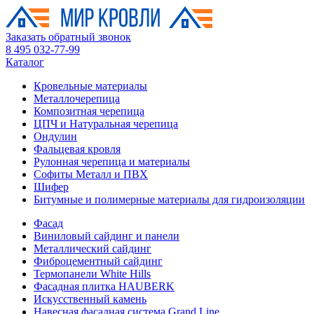
Заказать обратный звонок
8 495 032-77-99
Каталог
Кровельные материалы
Металлочерепица
Композитная черепица
ЦПЧ и Натуральная черепица
Ондулин
Фальцевая кровля
Рулонная черепица и материалы
Софиты Металл и ПВХ
Шифер
Битумные и полимерные материалы для гидроизоляции
Фасад
Виниловый сайдинг и панели
Металлический сайдинг
Фиброцементный сайдинг
Термопанели White Hills
Фасадная плитка HAUBERK
Искусственный камень
Навесная фасадная система Grand Line