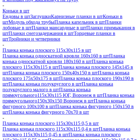
-
Коньки в шт
Ендовы в шт
Заглушки
Карнизные планки в шт
Коньки в
шт
Модуль обхода трубы
Планка капельник в шт
Планки
лобовые в шт
Планки мансардные в шт
Планки примыкания в
шт
Планки снегозадержания в шт
Торцевые планки в
шт
Тройники и четверники
-
Планка конька плоского 115х30х115 в шт
Планка конька односкатной кровли 160х160 в шт
Планка
конька односкатной кровли 180х160 в шт
Планка конька
плоского 115х30х115 в шт
Планка конька плоского 145х145 в
шт
Планка конька плоского 150х40х150 в шт
Планка конька
плоского 175х50х175 в шт
Планка конька плоского 190х190 в
шт
Планка конька полукруглого в шт
Планка конька
полукруглого малого в шт
Планка конька
прямоугольного115х30х115 ЮГ, Воронеж в шт
Планка конька
прямоугольного150х30х150 Воронеж в шт
Планка конька
фигурного 100x100 в шт
Планка конька фигурного 150x150 в
шт
Планка конька фигурного 70x70 в шт
-
Планка конька плоского 115х30х115 0,5 в шт
Планка конька плоского 115х30х115 0,4 в шт
Планка конька
плоского 115х30х115 0,45 в шт
Планка конька плоского