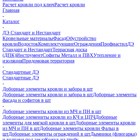
Расчет кровли под ключ
Расчет кровли
Главная
-
Каталог
-
ДЭ Стандарт и Нестандарт
Кровельные материалы
Фасад
Обустройство
кровли
Водосток
Комплектующие
Ограждения
Профнастил
ДЭ
Стандарт и Нестандарт
Террасная доска
(ДПК)
Инструмент
Софиты Металл и ПВХ
Утепление и
изоляция
Придомовая территория
-
Стандартные ДЭ
Стандартные ДЭ
-
Доборные элементы кровли и забора в шт
Доборные элементы кровли и забора в шт
Доборные элементы
фасада и софитов в шт
-
Доборные элементы кровли из МЧ и ПН в шт
Доборные элеменнты кровли из КЧ и ЦПЧ
Доборные
элементы для мягкой кровли в шт
Доборные элементы кровли
из МЧ и ПН в шт
Доборные элементы кровли Фальц в
шт
Доборные элементы ограждений в шт
Дымники (флюгарка)
и колпаки под заказ
Кожух на трубу