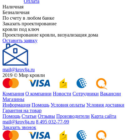
Оплата
Наличная
Безналичная
По счету в любом банке
Заказать проектирование
кровли под ключ
Проектирование кровли, визуализация дома
Оставить заявку
mail@krovlja.ru
2019 © Мир кровли
Компания
О компании
Новости
Сотрудники
Вакансии
Магазины
Информация
Помощь
Условия оплаты
Условия доставки
Гарантия на товар
Помощь
Статьи
Отзывы
Производители
Карта сайта
mail@krovlja.ru
8 495 032-77-99
Заказать звонок