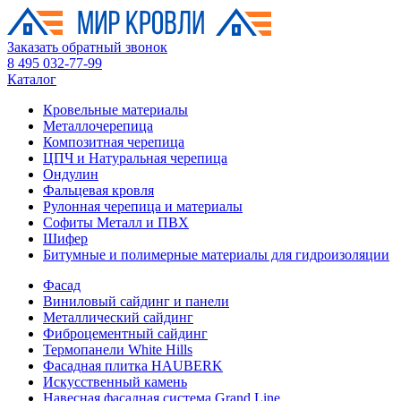
Заказать обратный звонок
8 495 032-77-99
Каталог
Кровельные материалы
Металлочерепица
Композитная черепица
ЦПЧ и Натуральная черепица
Ондулин
Фальцевая кровля
Рулонная черепица и материалы
Софиты Металл и ПВХ
Шифер
Битумные и полимерные материалы для гидроизоляции
Фасад
Виниловый сайдинг и панели
Металлический сайдинг
Фиброцементный сайдинг
Термопанели White Hills
Фасадная плитка HAUBERK
Искусственный камень
Навесная фасадная система Grand Line