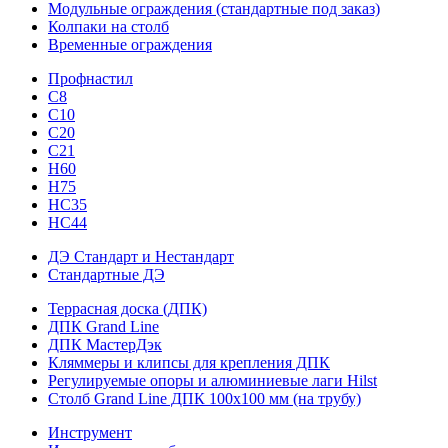
Модульные ограждения (стандартные под заказ)
Колпаки на столб
Временные ограждения
Профнастил
С8
С10
С20
С21
H60
H75
HС35
НС44
ДЭ Стандарт и Нестандарт
Стандартные ДЭ
Террасная доска (ДПК)
ДПК Grand Line
ДПК МастерДэк
Кляммеры и клипсы для крепления ДПК
Регулируемые опоры и алюминиевые лаги Hilst
Столб Grand Line ДПК 100х100 мм (на трубу)
Инструмент