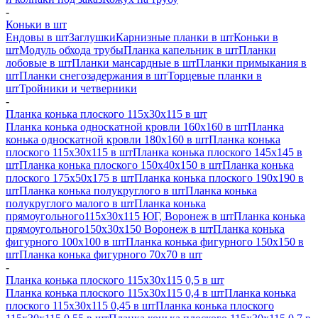
-
Коньки в шт
Ендовы в шт
Заглушки
Карнизные планки в шт
Коньки в
шт
Модуль обхода трубы
Планка капельник в шт
Планки
лобовые в шт
Планки мансардные в шт
Планки примыкания в
шт
Планки снегозадержания в шт
Торцевые планки в
шт
Тройники и четверники
-
Планка конька плоского 115х30х115 в шт
Планка конька односкатной кровли 160х160 в шт
Планка
конька односкатной кровли 180х160 в шт
Планка конька
плоского 115х30х115 в шт
Планка конька плоского 145х145 в
шт
Планка конька плоского 150х40х150 в шт
Планка конька
плоского 175х50х175 в шт
Планка конька плоского 190х190 в
шт
Планка конька полукруглого в шт
Планка конька
полукруглого малого в шт
Планка конька
прямоугольного115х30х115 ЮГ, Воронеж в шт
Планка конька
прямоугольного150х30х150 Воронеж в шт
Планка конька
фигурного 100x100 в шт
Планка конька фигурного 150x150 в
шт
Планка конька фигурного 70x70 в шт
-
Планка конька плоского 115х30х115 0,5 в шт
Планка конька плоского 115х30х115 0,4 в шт
Планка конька
плоского 115х30х115 0,45 в шт
Планка конька плоского