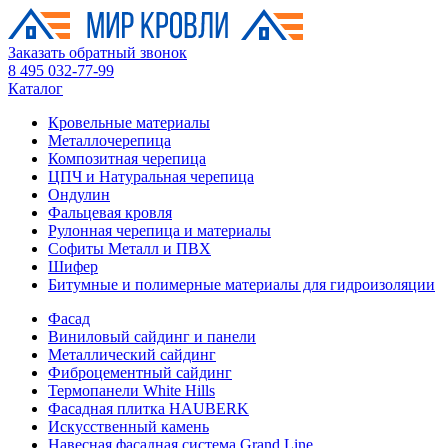
Заказать обратный звонок
8 495 032-77-99
Каталог
Кровельные материалы
Металлочерепица
Композитная черепица
ЦПЧ и Натуральная черепица
Ондулин
Фальцевая кровля
Рулонная черепица и материалы
Софиты Металл и ПВХ
Шифер
Битумные и полимерные материалы для гидроизоляции
Фасад
Виниловый сайдинг и панели
Металлический сайдинг
Фиброцементный сайдинг
Термопанели White Hills
Фасадная плитка HAUBERK
Искусственный камень
Навесная фасадная система Grand Line