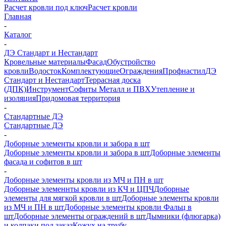
Расчет кровли под ключ
Расчет кровли
Главная
-
Каталог
-
ДЭ Стандарт и Нестандарт
Кровельные материалы
Фасад
Обустройство
кровли
Водосток
Комплектующие
Ограждения
Профнастил
ДЭ
Стандарт и Нестандарт
Террасная доска
(ДПК)
Инструмент
Софиты Металл и ПВХ
Утепление и
изоляция
Придомовая территория
-
Стандартные ДЭ
Стандартные ДЭ
-
Доборные элементы кровли и забора в шт
Доборные элементы кровли и забора в шт
Доборные элементы
фасада и софитов в шт
-
Доборные элементы кровли из МЧ и ПН в шт
Доборные элеменнты кровли из КЧ и ЦПЧ
Доборные
элементы для мягкой кровли в шт
Доборные элементы кровли
из МЧ и ПН в шт
Доборные элементы кровли Фальц в
шт
Доборные элементы ограждений в шт
Дымники (флюгарка)
и колпаки под заказ
Кожух на трубу