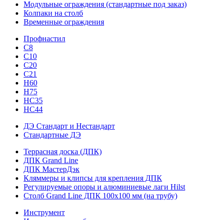
Модульные ограждения (стандартные под заказ)
Колпаки на столб
Временные ограждения
Профнастил
С8
С10
С20
С21
H60
H75
HС35
НС44
ДЭ Стандарт и Нестандарт
Стандартные ДЭ
Террасная доска (ДПК)
ДПК Grand Line
ДПК МастерДэк
Кляммеры и клипсы для крепления ДПК
Регулируемые опоры и алюминиевые лаги Hilst
Столб Grand Line ДПК 100х100 мм (на трубу)
Инструмент