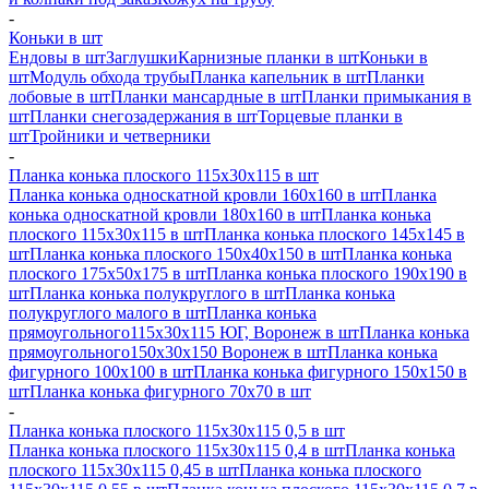
-
Коньки в шт
Ендовы в шт
Заглушки
Карнизные планки в шт
Коньки в
шт
Модуль обхода трубы
Планка капельник в шт
Планки
лобовые в шт
Планки мансардные в шт
Планки примыкания в
шт
Планки снегозадержания в шт
Торцевые планки в
шт
Тройники и четверники
-
Планка конька плоского 115х30х115 в шт
Планка конька односкатной кровли 160х160 в шт
Планка
конька односкатной кровли 180х160 в шт
Планка конька
плоского 115х30х115 в шт
Планка конька плоского 145х145 в
шт
Планка конька плоского 150х40х150 в шт
Планка конька
плоского 175х50х175 в шт
Планка конька плоского 190х190 в
шт
Планка конька полукруглого в шт
Планка конька
полукруглого малого в шт
Планка конька
прямоугольного115х30х115 ЮГ, Воронеж в шт
Планка конька
прямоугольного150х30х150 Воронеж в шт
Планка конька
фигурного 100x100 в шт
Планка конька фигурного 150x150 в
шт
Планка конька фигурного 70x70 в шт
-
Планка конька плоского 115х30х115 0,5 в шт
Планка конька плоского 115х30х115 0,4 в шт
Планка конька
плоского 115х30х115 0,45 в шт
Планка конька плоского