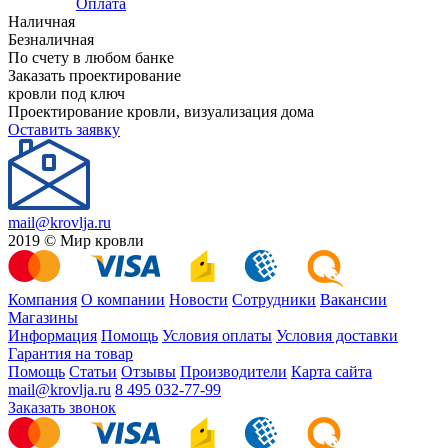
Оплата
Наличная
Безналичная
По счету в любом банке
Заказать проектирование
кровли под ключ
Проектирование кровли, визуализация дома
Оставить заявку
mail@krovlja.ru
2019 © Мир кровли
Компания
О компании
Новости
Сотрудники
Вакансии
Магазины
Информация
Помощь
Условия оплаты
Условия доставки
Гарантия на товар
Помощь
Статьи
Отзывы
Производители
Карта сайта
mail@krovlja.ru
8 495 032-77-99
Заказать звонок