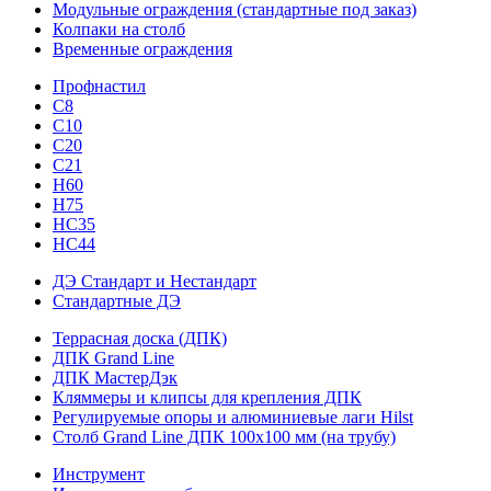
Модульные ограждения (стандартные под заказ)
Колпаки на столб
Временные ограждения
Профнастил
С8
С10
С20
С21
H60
H75
HС35
НС44
ДЭ Стандарт и Нестандарт
Стандартные ДЭ
Террасная доска (ДПК)
ДПК Grand Line
ДПК МастерДэк
Кляммеры и клипсы для крепления ДПК
Регулируемые опоры и алюминиевые лаги Hilst
Столб Grand Line ДПК 100х100 мм (на трубу)
Инструмент