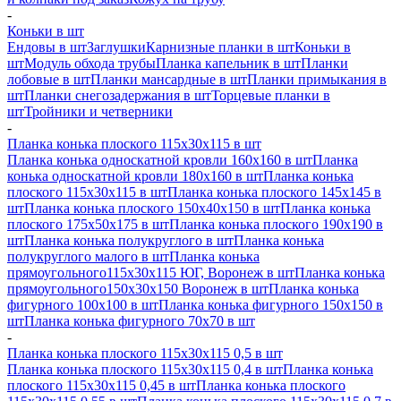
-
Коньки в шт
Ендовы в шт
Заглушки
Карнизные планки в шт
Коньки в
шт
Модуль обхода трубы
Планка капельник в шт
Планки
лобовые в шт
Планки мансардные в шт
Планки примыкания в
шт
Планки снегозадержания в шт
Торцевые планки в
шт
Тройники и четверники
-
Планка конька плоского 115х30х115 в шт
Планка конька односкатной кровли 160х160 в шт
Планка
конька односкатной кровли 180х160 в шт
Планка конька
плоского 115х30х115 в шт
Планка конька плоского 145х145 в
шт
Планка конька плоского 150х40х150 в шт
Планка конька
плоского 175х50х175 в шт
Планка конька плоского 190х190 в
шт
Планка конька полукруглого в шт
Планка конька
полукруглого малого в шт
Планка конька
прямоугольного115х30х115 ЮГ, Воронеж в шт
Планка конька
прямоугольного150х30х150 Воронеж в шт
Планка конька
фигурного 100x100 в шт
Планка конька фигурного 150x150 в
шт
Планка конька фигурного 70x70 в шт
-
Планка конька плоского 115х30х115 0,5 в шт
Планка конька плоского 115х30х115 0,4 в шт
Планка конька
плоского 115х30х115 0,45 в шт
Планка конька плоского