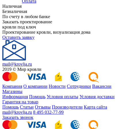
Оплата
Наличная
Безналичная
По счету в любом банке
Заказать проектирование
кровли под ключ
Проектирование кровли, визуализация дома
Оставить заявку
mail@krovlja.ru
2019 © Мир кровли
Компания
О компании
Новости
Сотрудники
Вакансии
Магазины
Информация
Помощь
Условия оплаты
Условия доставки
Гарантия на товар
Помощь
Статьи
Отзывы
Производители
Карта сайта
mail@krovlja.ru
8 495 032-77-99
Заказать звонок