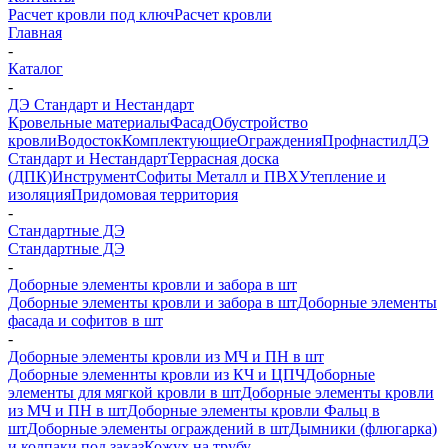
Расчет кровли под ключ
Расчет кровли
Главная
-
Каталог
-
ДЭ Стандарт и Нестандарт
Кровельные материалы
Фасад
Обустройство
кровли
Водосток
Комплектующие
Ограждения
Профнастил
ДЭ
Стандарт и Нестандарт
Террасная доска
(ДПК)
Инструмент
Софиты Металл и ПВХ
Утепление и
изоляция
Придомовая территория
-
Стандартные ДЭ
Стандартные ДЭ
-
Доборные элементы кровли и забора в шт
Доборные элементы кровли и забора в шт
Доборные элементы
фасада и софитов в шт
-
Доборные элементы кровли из МЧ и ПН в шт
Доборные элеменнты кровли из КЧ и ЦПЧ
Доборные
элементы для мягкой кровли в шт
Доборные элементы кровли
из МЧ и ПН в шт
Доборные элементы кровли Фальц в
шт
Доборные элементы ограждений в шт
Дымники (флюгарка)
и колпаки под заказ
Кожух на трубу