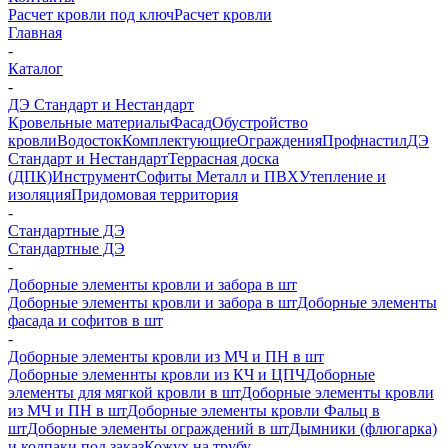
Расчет кровли под ключ
Расчет кровли
Главная
-
Каталог
-
ДЭ Стандарт и Нестандарт
Кровельные материалы
Фасад
Обустройство
кровли
Водосток
Комплектующие
Ограждения
Профнастил
ДЭ
Стандарт и Нестандарт
Террасная доска
(ДПК)
Инструмент
Софиты Металл и ПВХ
Утепление и
изоляция
Придомовая территория
-
Стандартные ДЭ
Стандартные ДЭ
-
Доборные элементы кровли и забора в шт
Доборные элементы кровли и забора в шт
Доборные элементы
фасада и софитов в шт
-
Доборные элементы кровли из МЧ и ПН в шт
Доборные элеменнты кровли из КЧ и ЦПЧ
Доборные
элементы для мягкой кровли в шт
Доборные элементы кровли
из МЧ и ПН в шт
Доборные элементы кровли Фальц в
шт
Доборные элементы ограждений в шт
Дымники (флюгарка)
и колпаки под заказ
Кожух на трубу