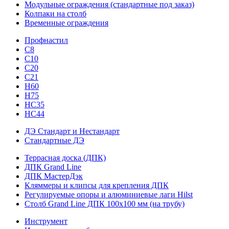
Модульные ограждения (стандартные под заказ)
Колпаки на столб
Временные ограждения
Профнастил
С8
С10
С20
С21
H60
H75
HС35
НС44
ДЭ Стандарт и Нестандарт
Стандартные ДЭ
Террасная доска (ДПК)
ДПК Grand Line
ДПК МастерДэк
Кляммеры и клипсы для крепления ДПК
Регулируемые опоры и алюминиевые лаги Hilst
Столб Grand Line ДПК 100х100 мм (на трубу)
Инструмент