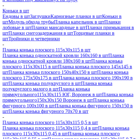
-
Коньки в шт
Ендовы в шт
Заглушки
Карнизные планки в шт
Коньки в
шт
Модуль обхода трубы
Планка капельник в шт
Планки
лобовые в шт
Планки мансардные в шт
Планки примыкания в
шт
Планки снегозадержания в шт
Торцевые планки в
шт
Тройники и четверники
-
Планка конька плоского 115х30х115 в шт
Планка конька односкатной кровли 160х160 в шт
Планка
конька односкатной кровли 180х160 в шт
Планка конька
плоского 115х30х115 в шт
Планка конька плоского 145х145 в
шт
Планка конька плоского 150х40х150 в шт
Планка конька
плоского 175х50х175 в шт
Планка конька плоского 190х190 в
шт
Планка конька полукруглого в шт
Планка конька
полукруглого малого в шт
Планка конька
прямоугольного115х30х115 ЮГ, Воронеж в шт
Планка конька
прямоугольного150х30х150 Воронеж в шт
Планка конька
фигурного 100x100 в шт
Планка конька фигурного 150x150 в
шт
Планка конька фигурного 70x70 в шт
-
Планка конька плоского 115х30х115 0,5 в шт
Планка конька плоского 115х30х115 0,4 в шт
Планка конька
плоского 115х30х115 0,45 в шт
Планка конька плоского