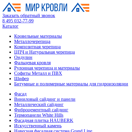
Заказать обратный звонок
8 495 032-77-99
Каталог
Кровельные материалы
Металлочерепица
Композитная черепица
ЦПЧ и Натуральная черепица
Ондулин
Фальцевая кровля
Рулонная черепица и материалы
Софиты Металл и ПВХ
Шифер
Битумные и полимерные материалы для гидроизоляции
Фасад
Виниловый сайдинг и панели
Металлический сайдинг
Фиброцементный сайдинг
Термопанели White Hills
Фасадная плитка HAUBERK
Искусственный камень
Навесная фасадная система Grand Line