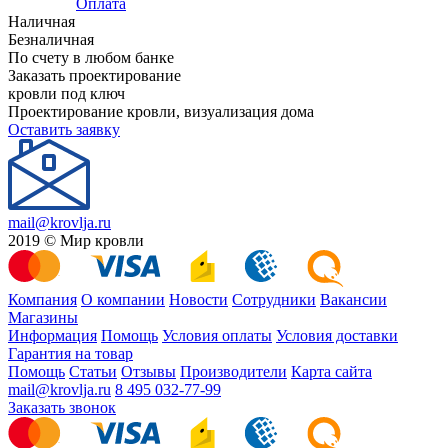
Оплата
Наличная
Безналичная
По счету в любом банке
Заказать проектирование
кровли под ключ
Проектирование кровли, визуализация дома
Оставить заявку
mail@krovlja.ru
2019 © Мир кровли
Компания
О компании
Новости
Сотрудники
Вакансии
Магазины
Информация
Помощь
Условия оплаты
Условия доставки
Гарантия на товар
Помощь
Статьи
Отзывы
Производители
Карта сайта
mail@krovlja.ru
8 495 032-77-99
Заказать звонок