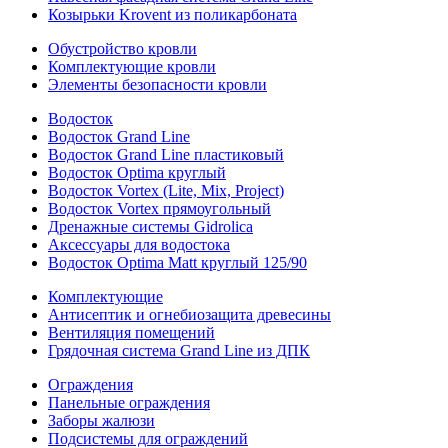
Козырьки Krovent из поликарбоната
Обустройство кровли
Комплектующие кровли
Элементы безопасности кровли
Водосток
Водосток Grand Line
Водосток Grand Line пластиковый
Водосток Optima круглый
Водосток Vortex (Lite, Mix, Project)
Водосток Vortex прямоугольный
Дренажные системы Gidrolica
Аксессуары для водостока
Водосток Optima Matt круглый 125/90
Комплектующие
Антисептик и огнебиозащита древесины
Вентиляция помещений
Грядочная система Grand Line из ДПК
Ограждения
Панельные ограждения
Заборы жалюзи
Подсистемы для ограждений