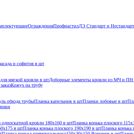
мплектующие
Ограждения
Профнастил
ДЭ Стандарт и Нестандар
асада и софитов в шт
для мягкой кровли в шт
Доборные элементы кровли из МЧ и ПН
заказ
Кожух на трубу
ль обхода трубы
Планка капельник в шт
Планки лобовые в шт
Пл
рники
 односкатной кровли 180х160 в шт
Планка конька плоского 115х
50х175 в шт
Планка конька плоского 190х190 в шт
Планка конька 
т
Планка конька прямоугольного150х30х150 Воронеж в шт
Планка