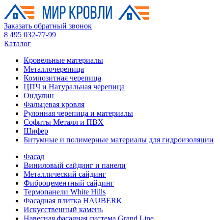
Заказать обратный звонок
8 495 032-77-99
Каталог
Кровельные материалы
Металлочерепица
Композитная черепица
ЦПЧ и Натуральная черепица
Ондулин
Фальцевая кровля
Рулонная черепица и материалы
Софиты Металл и ПВХ
Шифер
Битумные и полимерные материалы для гидроизоляции
Фасад
Виниловый сайдинг и панели
Металлический сайдинг
Фиброцементный сайдинг
Термопанели White Hills
Фасадная плитка HAUBERK
Искусственный камень
Навесная фасадная система Grand Line