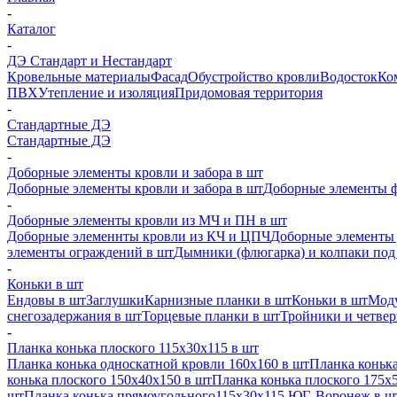
-
Каталог
-
ДЭ Стандарт и Нестандарт
Кровельные материалы
Фасад
Обустройство кровли
Водосток
Ко
ПВХ
Утепление и изоляция
Придомовая территория
-
Стандартные ДЭ
Стандартные ДЭ
-
Доборные элементы кровли и забора в шт
Доборные элементы кровли и забора в шт
Доборные элементы ф
-
Доборные элементы кровли из МЧ и ПН в шт
Доборные элеменнты кровли из КЧ и ЦПЧ
Доборные элементы 
элементы ограждений в шт
Дымники (флюгарка) и колпаки под 
-
Коньки в шт
Ендовы в шт
Заглушки
Карнизные планки в шт
Коньки в шт
Моду
снегозадержания в шт
Торцевые планки в шт
Тройники и четве
-
Планка конька плоского 115х30х115 в шт
Планка конька односкатной кровли 160х160 в шт
Планка конька
конька плоского 150х40х150 в шт
Планка конька плоского 175х
шт
Планка конька прямоугольного115х30х115 ЮГ, Воронеж в ш