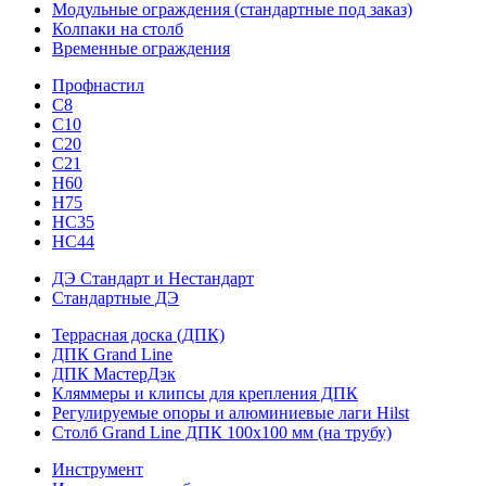
Модульные ограждения (стандартные под заказ)
Колпаки на столб
Временные ограждения
Профнастил
С8
С10
С20
С21
H60
H75
HС35
НС44
ДЭ Стандарт и Нестандарт
Стандартные ДЭ
Террасная доска (ДПК)
ДПК Grand Line
ДПК МастерДэк
Кляммеры и клипсы для крепления ДПК
Регулируемые опоры и алюминиевые лаги Hilst
Столб Grand Line ДПК 100х100 мм (на трубу)
Инструмент