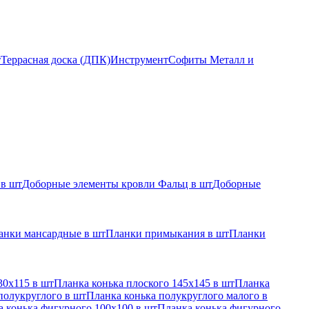
т
Террасная доска (ДПК)
Инструмент
Софиты Металл и
 в шт
Доборные элементы кровли Фальц в шт
Доборные
анки мансардные в шт
Планки примыкания в шт
Планки
30х115 в шт
Планка конька плоского 145х145 в шт
Планка
полукруглого в шт
Планка конька полукруглого малого в
 конька фигурного 100x100 в шт
Планка конька фигурного