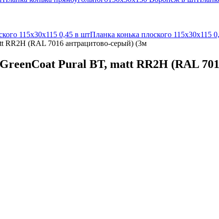
ского 115х30х115 0,45 в шт
Планка конька плоского 115х30х115 0
att RR2Н (RAL 7016 антрацитово-серый) (3м
 GreenCoat Pural BT, matt RR2Н (RAL 70