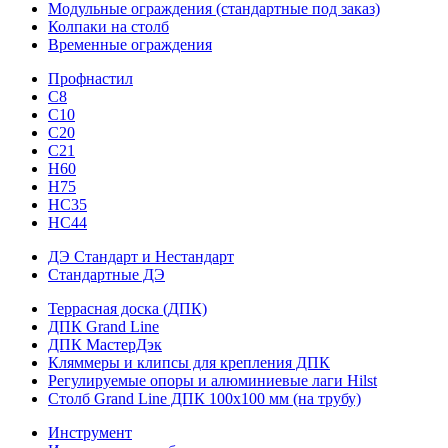
Модульные ограждения (стандартные под заказ)
Колпаки на столб
Временные ограждения
Профнастил
С8
С10
С20
С21
H60
H75
HС35
НС44
ДЭ Стандарт и Нестандарт
Стандартные ДЭ
Террасная доска (ДПК)
ДПК Grand Line
ДПК МастерДэк
Кляммеры и клипсы для крепления ДПК
Регулируемые опоры и алюминиевые лаги Hilst
Столб Grand Line ДПК 100х100 мм (на трубу)
Инструмент