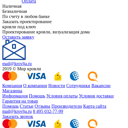
Оплата
Наличная
Безналичная
По счету в любом банке
Заказать проектирование
кровли под ключ
Проектирование кровли, визуализация дома
Оставить заявку
mail@krovlja.ru
2019 © Мир кровли
Компания
О компании
Новости
Сотрудники
Вакансии
Магазины
Информация
Помощь
Условия оплаты
Условия доставки
Гарантия на товар
Помощь
Статьи
Отзывы
Производители
Карта сайта
mail@krovlja.ru
8 495 032-77-99
Заказать звонок