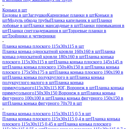
-
Коньки в шт
Ендовы в шт
Заглушки
Карнизные планки в шт
Коньки в
шт
Модуль обхода трубы
Планка капельник в шт
Планки
лобовые в шт
Планки мансардные в шт
Планки примыкания в
шт
Планки снегозадержания в шт
Торцевые планки в
шт
Тройники и четверники
-
Планка конька плоского 115х30х115 в шт
Планка конька односкатной кровли 160х160 в шт
Планка
конька односкатной кровли 180х160 в шт
Планка конька
плоского 115х30х115 в шт
Планка конька плоского 145х145 в
шт
Планка конька плоского 150х40х150 в шт
Планка конька
плоского 175х50х175 в шт
Планка конька плоского 190х190 в
шт
Планка конька полукруглого в шт
Планка конька
полукруглого малого в шт
Планка конька
прямоугольного115х30х115 ЮГ, Воронеж в шт
Планка конька
прямоугольного150х30х150 Воронеж в шт
Планка конька
фигурного 100x100 в шт
Планка конька фигурного 150x150 в
шт
Планка конька фигурного 70x70 в шт
-
Планка конька плоского 115х30х115 0,5 в шт
Планка конька плоского 115х30х115 0,4 в шт
Планка конька
плоского 115х30х115 0,45 в шт
Планка конька плоского