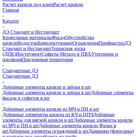
Расчет кровли под ключ
Расчет кровли
Главная
-
Каталог
-
ДЭ Стандарт и Нестандарт
Кровельные материалы
Фасад
Обустройство
кровли
Водосток
Комплектующие
Ограждения
Профнастил
ДЭ
Стандарт и Нестандарт
Террасная доска
(ДПК)
Инструмент
Софиты Металл и ПВХ
Утепление и
изоляция
Придомовая территория
-
Стандартные ДЭ
Стандартные ДЭ
-
Доборные элементы кровли и забора в шт
Доборные элементы кровли и забора в шт
Доборные элементы
фасада и софитов в шт
-
Доборные элементы кровли из МЧ и ПН в шт
Доборные элеменнты кровли из КЧ и ЦПЧ
Доборные
элементы для мягкой кровли в шт
Доборные элементы кровли
из МЧ и ПН в шт
Доборные элементы кровли Фальц в
шт
Доборные элементы ограждений в шт
Дымники (флюгарка)
и колпаки под заказ
Кожух на трубу