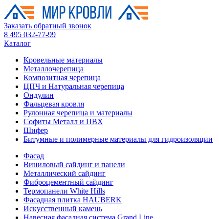
Заказать обратный звонок
8 495 032-77-99
Каталог
Кровельные материалы
Металлочерепица
Композитная черепица
ЦПЧ и Натуральная черепица
Ондулин
Фальцевая кровля
Рулонная черепица и материалы
Софиты Металл и ПВХ
Шифер
Битумные и полимерные материалы для гидроизоляции
Фасад
Виниловый сайдинг и панели
Металлический сайдинг
Фиброцементный сайдинг
Термопанели White Hills
Фасадная плитка HAUBERK
Искусственный камень
Навесная фасадная система Grand Line