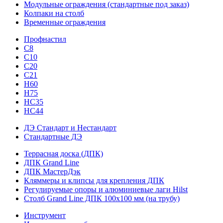
Модульные ограждения (стандартные под заказ)
Колпаки на столб
Временные ограждения
Профнастил
С8
С10
С20
С21
H60
H75
HС35
НС44
ДЭ Стандарт и Нестандарт
Стандартные ДЭ
Террасная доска (ДПК)
ДПК Grand Line
ДПК МастерДэк
Кляммеры и клипсы для крепления ДПК
Регулируемые опоры и алюминиевые лаги Hilst
Столб Grand Line ДПК 100х100 мм (на трубу)
Инструмент