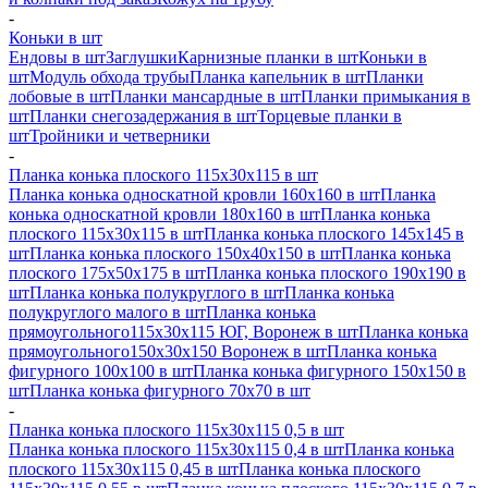
-
Коньки в шт
Ендовы в шт
Заглушки
Карнизные планки в шт
Коньки в
шт
Модуль обхода трубы
Планка капельник в шт
Планки
лобовые в шт
Планки мансардные в шт
Планки примыкания в
шт
Планки снегозадержания в шт
Торцевые планки в
шт
Тройники и четверники
-
Планка конька плоского 115х30х115 в шт
Планка конька односкатной кровли 160х160 в шт
Планка
конька односкатной кровли 180х160 в шт
Планка конька
плоского 115х30х115 в шт
Планка конька плоского 145х145 в
шт
Планка конька плоского 150х40х150 в шт
Планка конька
плоского 175х50х175 в шт
Планка конька плоского 190х190 в
шт
Планка конька полукруглого в шт
Планка конька
полукруглого малого в шт
Планка конька
прямоугольного115х30х115 ЮГ, Воронеж в шт
Планка конька
прямоугольного150х30х150 Воронеж в шт
Планка конька
фигурного 100x100 в шт
Планка конька фигурного 150x150 в
шт
Планка конька фигурного 70x70 в шт
-
Планка конька плоского 115х30х115 0,5 в шт
Планка конька плоского 115х30х115 0,4 в шт
Планка конька
плоского 115х30х115 0,45 в шт
Планка конька плоского