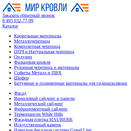
Заказать обратный звонок
8 495 032-77-99
Каталог
Кровельные материалы
Металлочерепица
Композитная черепица
ЦПЧ и Натуральная черепица
Ондулин
Фальцевая кровля
Рулонная черепица и материалы
Софиты Металл и ПВХ
Шифер
Битумные и полимерные материалы для гидроизоляции
Фасад
Виниловый сайдинг и панели
Металлический сайдинг
Фиброцементный сайдинг
Термопанели White Hills
Фасадная плитка HAUBERK
Искусственный камень
Навесная фасадная система Grand Line