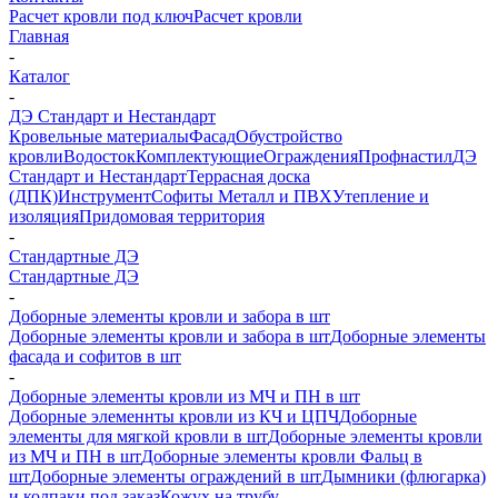
Расчет кровли под ключ
Расчет кровли
Главная
-
Каталог
-
ДЭ Стандарт и Нестандарт
Кровельные материалы
Фасад
Обустройство
кровли
Водосток
Комплектующие
Ограждения
Профнастил
ДЭ
Стандарт и Нестандарт
Террасная доска
(ДПК)
Инструмент
Софиты Металл и ПВХ
Утепление и
изоляция
Придомовая территория
-
Стандартные ДЭ
Стандартные ДЭ
-
Доборные элементы кровли и забора в шт
Доборные элементы кровли и забора в шт
Доборные элементы
фасада и софитов в шт
-
Доборные элементы кровли из МЧ и ПН в шт
Доборные элеменнты кровли из КЧ и ЦПЧ
Доборные
элементы для мягкой кровли в шт
Доборные элементы кровли
из МЧ и ПН в шт
Доборные элементы кровли Фальц в
шт
Доборные элементы ограждений в шт
Дымники (флюгарка)
и колпаки под заказ
Кожух на трубу