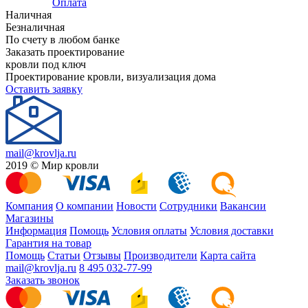
Оплата
Наличная
Безналичная
По счету в любом банке
Заказать проектирование
кровли под ключ
Проектирование кровли, визуализация дома
Оставить заявку
mail@krovlja.ru
2019 © Мир кровли
Компания
О компании
Новости
Сотрудники
Вакансии
Магазины
Информация
Помощь
Условия оплаты
Условия доставки
Гарантия на товар
Помощь
Статьи
Отзывы
Производители
Карта сайта
mail@krovlja.ru
8 495 032-77-99
Заказать звонок