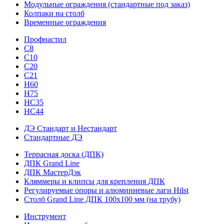
Модульные ограждения (стандартные под заказ)
Колпаки на столб
Временные ограждения
Профнастил
С8
С10
С20
С21
H60
H75
HС35
НС44
ДЭ Стандарт и Нестандарт
Стандартные ДЭ
Террасная доска (ДПК)
ДПК Grand Line
ДПК МастерДэк
Кляммеры и клипсы для крепления ДПК
Регулируемые опоры и алюминиевые лаги Hilst
Столб Grand Line ДПК 100х100 мм (на трубу)
Инструмент