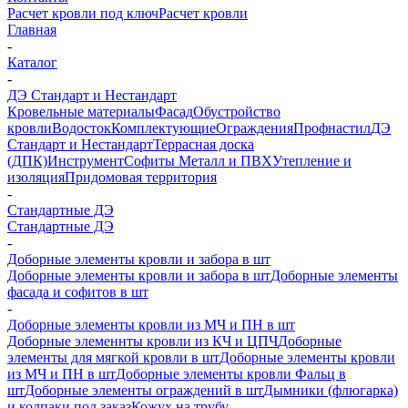
Расчет кровли под ключ
Расчет кровли
Главная
-
Каталог
-
ДЭ Стандарт и Нестандарт
Кровельные материалы
Фасад
Обустройство
кровли
Водосток
Комплектующие
Ограждения
Профнастил
ДЭ
Стандарт и Нестандарт
Террасная доска
(ДПК)
Инструмент
Софиты Металл и ПВХ
Утепление и
изоляция
Придомовая территория
-
Стандартные ДЭ
Стандартные ДЭ
-
Доборные элементы кровли и забора в шт
Доборные элементы кровли и забора в шт
Доборные элементы
фасада и софитов в шт
-
Доборные элементы кровли из МЧ и ПН в шт
Доборные элеменнты кровли из КЧ и ЦПЧ
Доборные
элементы для мягкой кровли в шт
Доборные элементы кровли
из МЧ и ПН в шт
Доборные элементы кровли Фальц в
шт
Доборные элементы ограждений в шт
Дымники (флюгарка)
и колпаки под заказ
Кожух на трубу