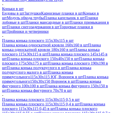
-
Коньки в шт
Ендовы в шт
Заглушки
Карнизные планки в шт
Коньки в
шт
Модуль обхода трубы
Планка капельник в шт
Планки
лобовые в шт
Планки мансардные в шт
Планки примыкания в
шт
Планки снегозадержания в шт
Торцевые планки в
шт
Тройники и четверники
-
Планка конька плоского 115х30х115 в шт
Планка конька односкатной кровли 160х160 в шт
Планка
конька односкатной кровли 180х160 в шт
Планка конька
плоского 115х30х115 в шт
Планка конька плоского 145х145 в
шт
Планка конька плоского 150х40х150 в шт
Планка конька
плоского 175х50х175 в шт
Планка конька плоского 190х190 в
шт
Планка конька полукруглого в шт
Планка конька
полукруглого малого в шт
Планка конька
прямоугольного115х30х115 ЮГ, Воронеж в шт
Планка конька
прямоугольного150х30х150 Воронеж в шт
Планка конька
фигурного 100x100 в шт
Планка конька фигурного 150x150 в
шт
Планка конька фигурного 70x70 в шт
-
Планка конька плоского 115х30х115 0,5 в шт
Планка конька плоского 115х30х115 0,4 в шт
Планка конька
плоского 115х30х115 0,45 в шт
Планка конька плоского