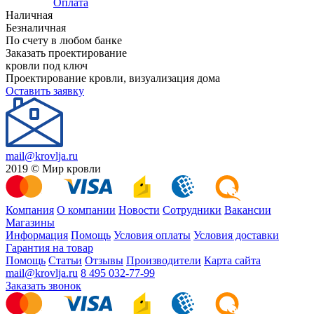
Оплата
Наличная
Безналичная
По счету в любом банке
Заказать проектирование
кровли под ключ
Проектирование кровли, визуализация дома
Оставить заявку
mail@krovlja.ru
2019 © Мир кровли
Компания
О компании
Новости
Сотрудники
Вакансии
Магазины
Информация
Помощь
Условия оплаты
Условия доставки
Гарантия на товар
Помощь
Статьи
Отзывы
Производители
Карта сайта
mail@krovlja.ru
8 495 032-77-99
Заказать звонок