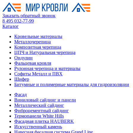
Заказать обратный звонок
8 495 032-77-99
Каталог
Кровельные материалы
Металлочерепица
Композитная черепица
ЦПЧ и Натуральная черепица
Ондулин
Фальцевая кровля
Рулонная черепица и материалы
Софиты Металл и ПВХ
Шифер
Битумные и полимерные материалы для гидроизоляции
Фасад
Виниловый сайдинг и панели
Металлический сайдинг
Фиброцементный сайдинг
Термопанели White Hills
Фасадная плитка HAUBERK
Искусственный камень
Навесная фасадная система Grand Line