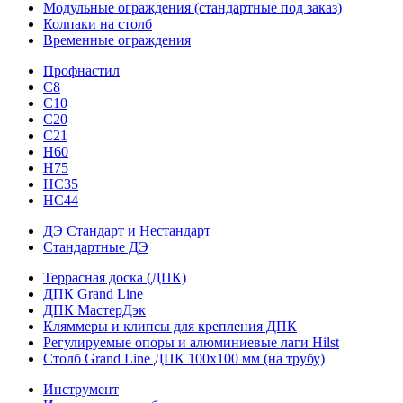
Модульные ограждения (стандартные под заказ)
Колпаки на столб
Временные ограждения
Профнастил
С8
С10
С20
С21
H60
H75
HС35
НС44
ДЭ Стандарт и Нестандарт
Стандартные ДЭ
Террасная доска (ДПК)
ДПК Grand Line
ДПК МастерДэк
Кляммеры и клипсы для крепления ДПК
Регулируемые опоры и алюминиевые лаги Hilst
Столб Grand Line ДПК 100х100 мм (на трубу)
Инструмент