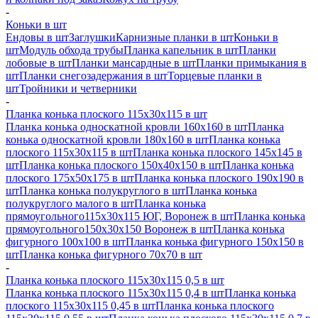
-
Коньки в шт
Ендовы в шт
Заглушки
Карнизные планки в шт
Коньки в
шт
Модуль обхода трубы
Планка капельник в шт
Планки
лобовые в шт
Планки мансардные в шт
Планки примыкания в
шт
Планки снегозадержания в шт
Торцевые планки в
шт
Тройники и четверники
-
Планка конька плоского 115х30х115 в шт
Планка конька односкатной кровли 160х160 в шт
Планка
конька односкатной кровли 180х160 в шт
Планка конька
плоского 115х30х115 в шт
Планка конька плоского 145х145 в
шт
Планка конька плоского 150х40х150 в шт
Планка конька
плоского 175х50х175 в шт
Планка конька плоского 190х190 в
шт
Планка конька полукруглого в шт
Планка конька
полукруглого малого в шт
Планка конька
прямоугольного115х30х115 ЮГ, Воронеж в шт
Планка конька
прямоугольного150х30х150 Воронеж в шт
Планка конька
фигурного 100x100 в шт
Планка конька фигурного 150x150 в
шт
Планка конька фигурного 70x70 в шт
-
Планка конька плоского 115х30х115 0,5 в шт
Планка конька плоского 115х30х115 0,4 в шт
Планка конька
плоского 115х30х115 0,45 в шт
Планка конька плоского