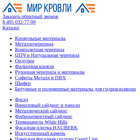
Заказать обратный звонок
8 495 032-77-99
Каталог
Кровельные материалы
Металлочерепица
Композитная черепица
ЦПЧ и Натуральная черепица
Ондулин
Фальцевая кровля
Рулонная черепица и материалы
Софиты Металл и ПВХ
Шифер
Битумные и полимерные материалы для гидроизоляции
Фасад
Виниловый сайдинг и панели
Металлический сайдинг
Фиброцементный сайдинг
Термопанели White Hills
Фасадная плитка HAUBERK
Искусственный камень
Навесная фасадная система Grand Line