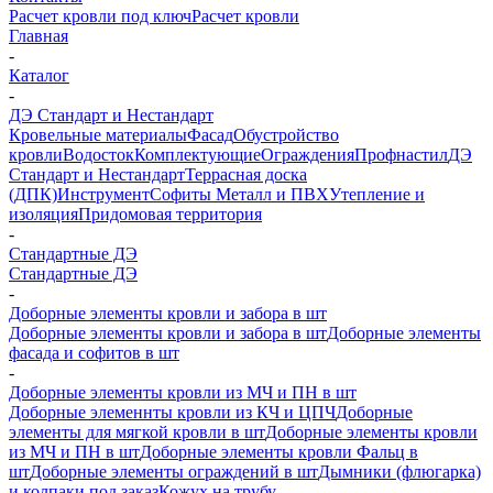
Расчет кровли под ключ
Расчет кровли
Главная
-
Каталог
-
ДЭ Стандарт и Нестандарт
Кровельные материалы
Фасад
Обустройство
кровли
Водосток
Комплектующие
Ограждения
Профнастил
ДЭ
Стандарт и Нестандарт
Террасная доска
(ДПК)
Инструмент
Софиты Металл и ПВХ
Утепление и
изоляция
Придомовая территория
-
Стандартные ДЭ
Стандартные ДЭ
-
Доборные элементы кровли и забора в шт
Доборные элементы кровли и забора в шт
Доборные элементы
фасада и софитов в шт
-
Доборные элементы кровли из МЧ и ПН в шт
Доборные элеменнты кровли из КЧ и ЦПЧ
Доборные
элементы для мягкой кровли в шт
Доборные элементы кровли
из МЧ и ПН в шт
Доборные элементы кровли Фальц в
шт
Доборные элементы ограждений в шт
Дымники (флюгарка)
и колпаки под заказ
Кожух на трубу