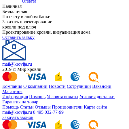
Оплата
Наличная
Безналичная
По счету в любом банке
Заказать проектирование
кровли под ключ
Проектирование кровли, визуализация дома
Оставить заявку
mail@krovlja.ru
2019 © Мир кровли
Компания
О компании
Новости
Сотрудники
Вакансии
Магазины
Информация
Помощь
Условия оплаты
Условия доставки
Гарантия на товар
Помощь
Статьи
Отзывы
Производители
Карта сайта
mail@krovlja.ru
8 495 032-77-99
Заказать звонок