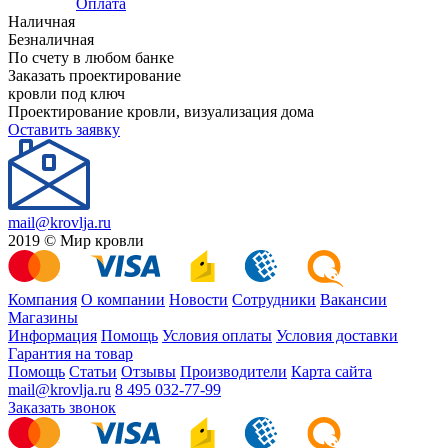
Оплата
Наличная
Безналичная
По счету в любом банке
Заказать проектирование
кровли под ключ
Проектирование кровли, визуализация дома
Оставить заявку
mail@krovlja.ru
2019 © Мир кровли
Компания
О компании
Новости
Сотрудники
Вакансии
Магазины
Информация
Помощь
Условия оплаты
Условия доставки
Гарантия на товар
Помощь
Статьи
Отзывы
Производители
Карта сайта
mail@krovlja.ru
8 495 032-77-99
Заказать звонок