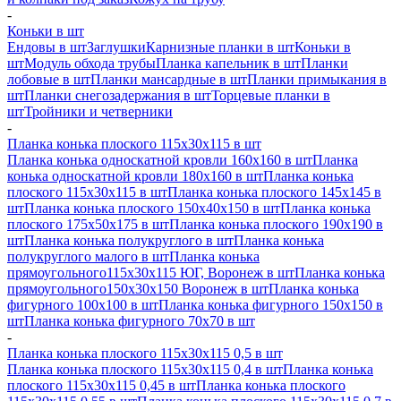
-
Коньки в шт
Ендовы в шт
Заглушки
Карнизные планки в шт
Коньки в
шт
Модуль обхода трубы
Планка капельник в шт
Планки
лобовые в шт
Планки мансардные в шт
Планки примыкания в
шт
Планки снегозадержания в шт
Торцевые планки в
шт
Тройники и четверники
-
Планка конька плоского 115х30х115 в шт
Планка конька односкатной кровли 160х160 в шт
Планка
конька односкатной кровли 180х160 в шт
Планка конька
плоского 115х30х115 в шт
Планка конька плоского 145х145 в
шт
Планка конька плоского 150х40х150 в шт
Планка конька
плоского 175х50х175 в шт
Планка конька плоского 190х190 в
шт
Планка конька полукруглого в шт
Планка конька
полукруглого малого в шт
Планка конька
прямоугольного115х30х115 ЮГ, Воронеж в шт
Планка конька
прямоугольного150х30х150 Воронеж в шт
Планка конька
фигурного 100x100 в шт
Планка конька фигурного 150x150 в
шт
Планка конька фигурного 70x70 в шт
-
Планка конька плоского 115х30х115 0,5 в шт
Планка конька плоского 115х30х115 0,4 в шт
Планка конька
плоского 115х30х115 0,45 в шт
Планка конька плоского