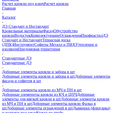
Расчет кровли под ключ
Расчет кровли
Главная
-
Каталог
-
ДЭ Стандарт и Нестандарт
Кровельные материалы
Фасад
Обустройство
кровли
Водосток
Комплектующие
Ограждения
Профнастил
ДЭ
Стандарт и Нестандарт
Террасная доска
(ДПК)
Инструмент
Софиты Металл и ПВХ
Утепление и
изоляция
Придомовая территория
-
Стандартные ДЭ
Стандартные ДЭ
-
Доборные элементы кровли и забора в шт
Доборные элементы кровли и забора в шт
Доборные элементы
фасада и софитов в шт
-
Доборные элементы кровли из МЧ и ПН в шт
Доборные элеменнты кровли из КЧ и ЦПЧ
Доборные
элементы для мягкой кровли в шт
Доборные элементы кровли
из МЧ и ПН в шт
Доборные элементы кровли Фальц в
шт
Доборные элементы ограждений в шт
Дымники (флюгарка)
и колпаки под заказ
Кожух на трубу