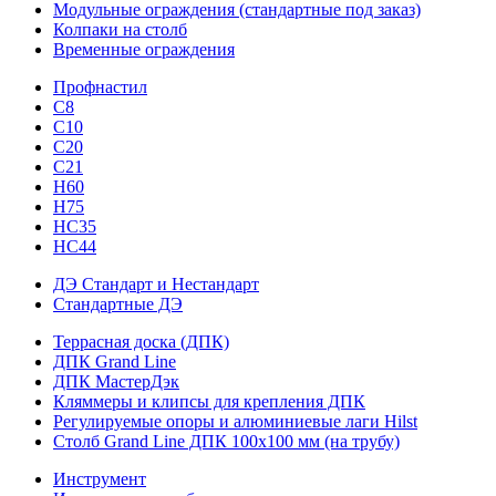
Модульные ограждения (стандартные под заказ)
Колпаки на столб
Временные ограждения
Профнастил
С8
С10
С20
С21
H60
H75
HС35
НС44
ДЭ Стандарт и Нестандарт
Стандартные ДЭ
Террасная доска (ДПК)
ДПК Grand Line
ДПК МастерДэк
Кляммеры и клипсы для крепления ДПК
Регулируемые опоры и алюминиевые лаги Hilst
Столб Grand Line ДПК 100х100 мм (на трубу)
Инструмент