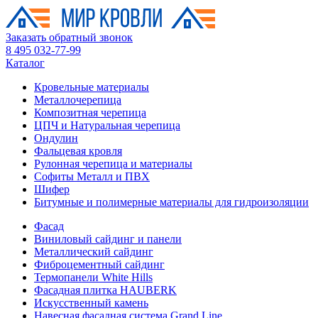
Заказать обратный звонок
8 495 032-77-99
Каталог
Кровельные материалы
Металлочерепица
Композитная черепица
ЦПЧ и Натуральная черепица
Ондулин
Фальцевая кровля
Рулонная черепица и материалы
Софиты Металл и ПВХ
Шифер
Битумные и полимерные материалы для гидроизоляции
Фасад
Виниловый сайдинг и панели
Металлический сайдинг
Фиброцементный сайдинг
Термопанели White Hills
Фасадная плитка HAUBERK
Искусственный камень
Навесная фасадная система Grand Line