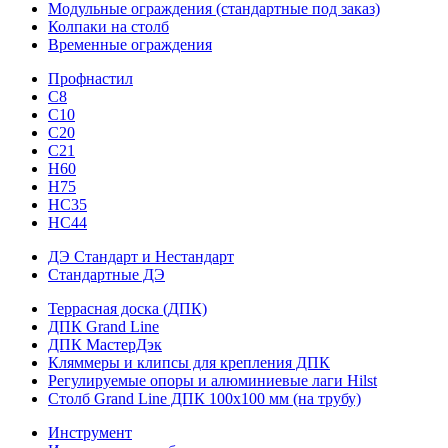
Модульные ограждения (стандартные под заказ)
Колпаки на столб
Временные ограждения
Профнастил
С8
С10
С20
С21
H60
H75
HС35
НС44
ДЭ Стандарт и Нестандарт
Стандартные ДЭ
Террасная доска (ДПК)
ДПК Grand Line
ДПК МастерДэк
Кляммеры и клипсы для крепления ДПК
Регулируемые опоры и алюминиевые лаги Hilst
Столб Grand Line ДПК 100х100 мм (на трубу)
Инструмент