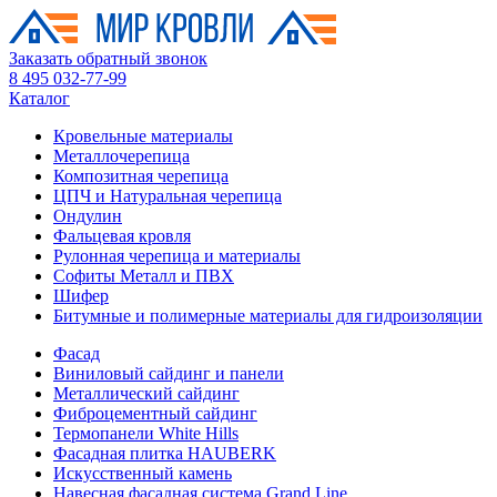
Заказать обратный звонок
8 495 032-77-99
Каталог
Кровельные материалы
Металлочерепица
Композитная черепица
ЦПЧ и Натуральная черепица
Ондулин
Фальцевая кровля
Рулонная черепица и материалы
Софиты Металл и ПВХ
Шифер
Битумные и полимерные материалы для гидроизоляции
Фасад
Виниловый сайдинг и панели
Металлический сайдинг
Фиброцементный сайдинг
Термопанели White Hills
Фасадная плитка HAUBERK
Искусственный камень
Навесная фасадная система Grand Line