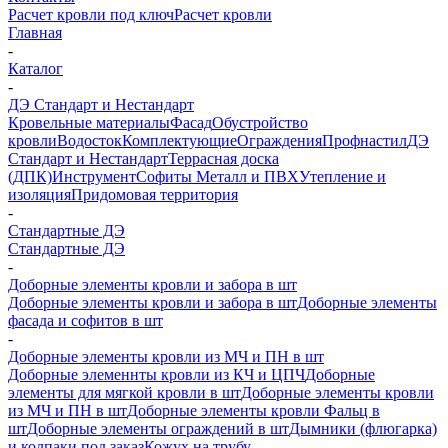
Расчет кровли под ключ
Расчет кровли
Главная
-
Каталог
-
ДЭ Стандарт и Нестандарт
Кровельные материалы
Фасад
Обустройство
кровли
Водосток
Комплектующие
Ограждения
Профнастил
ДЭ
Стандарт и Нестандарт
Террасная доска
(ДПК)
Инструмент
Софиты Металл и ПВХ
Утепление и
изоляция
Придомовая территория
-
Стандартные ДЭ
Стандартные ДЭ
-
Доборные элементы кровли и забора в шт
Доборные элементы кровли и забора в шт
Доборные элементы
фасада и софитов в шт
-
Доборные элементы кровли из МЧ и ПН в шт
Доборные элеменнты кровли из КЧ и ЦПЧ
Доборные
элементы для мягкой кровли в шт
Доборные элементы кровли
из МЧ и ПН в шт
Доборные элементы кровли Фальц в
шт
Доборные элементы ограждений в шт
Дымники (флюгарка)
и колпаки под заказ
Кожух на трубу