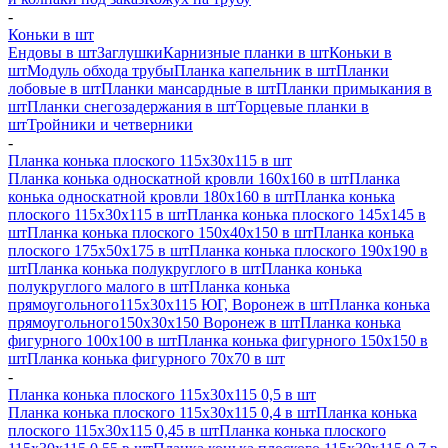
-
Коньки в шт
Ендовы в шт
Заглушки
Карнизные планки в шт
Коньки в
шт
Модуль обхода трубы
Планка капельник в шт
Планки
лобовые в шт
Планки мансардные в шт
Планки примыкания в
шт
Планки снегозадержания в шт
Торцевые планки в
шт
Тройники и четверники
-
Планка конька плоского 115х30х115 в шт
Планка конька односкатной кровли 160х160 в шт
Планка
конька односкатной кровли 180х160 в шт
Планка конька
плоского 115х30х115 в шт
Планка конька плоского 145х145 в
шт
Планка конька плоского 150х40х150 в шт
Планка конька
плоского 175х50х175 в шт
Планка конька плоского 190х190 в
шт
Планка конька полукруглого в шт
Планка конька
полукруглого малого в шт
Планка конька
прямоугольного115х30х115 ЮГ, Воронеж в шт
Планка конька
прямоугольного150х30х150 Воронеж в шт
Планка конька
фигурного 100x100 в шт
Планка конька фигурного 150x150 в
шт
Планка конька фигурного 70x70 в шт
-
Планка конька плоского 115х30х115 0,5 в шт
Планка конька плоского 115х30х115 0,4 в шт
Планка конька
плоского 115х30х115 0,45 в шт
Планка конька плоского