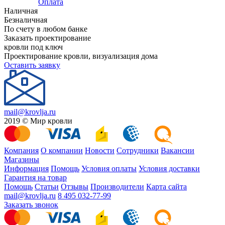
Оплата
Наличная
Безналичная
По счету в любом банке
Заказать проектирование
кровли под ключ
Проектирование кровли, визуализация дома
Оставить заявку
mail@krovlja.ru
2019 © Мир кровли
Компания
О компании
Новости
Сотрудники
Вакансии
Магазины
Информация
Помощь
Условия оплаты
Условия доставки
Гарантия на товар
Помощь
Статьи
Отзывы
Производители
Карта сайта
mail@krovlja.ru
8 495 032-77-99
Заказать звонок