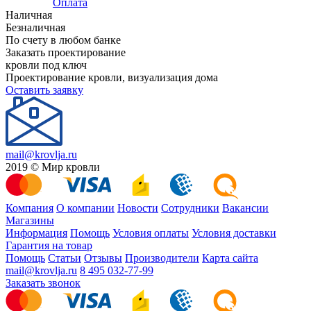
Оплата
Наличная
Безналичная
По счету в любом банке
Заказать проектирование
кровли под ключ
Проектирование кровли, визуализация дома
Оставить заявку
mail@krovlja.ru
2019 © Мир кровли
Компания
О компании
Новости
Сотрудники
Вакансии
Магазины
Информация
Помощь
Условия оплаты
Условия доставки
Гарантия на товар
Помощь
Статьи
Отзывы
Производители
Карта сайта
mail@krovlja.ru
8 495 032-77-99
Заказать звонок