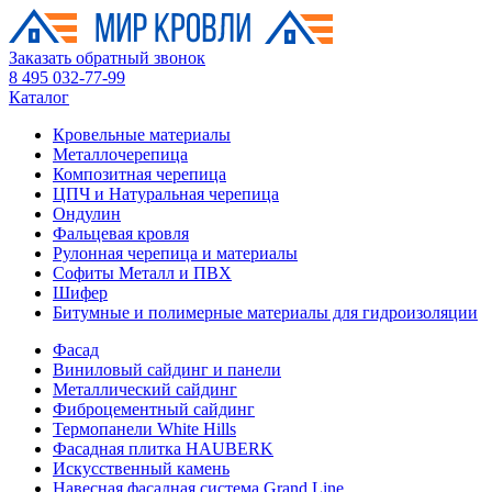
Заказать обратный звонок
8 495 032-77-99
Каталог
Кровельные материалы
Металлочерепица
Композитная черепица
ЦПЧ и Натуральная черепица
Ондулин
Фальцевая кровля
Рулонная черепица и материалы
Софиты Металл и ПВХ
Шифер
Битумные и полимерные материалы для гидроизоляции
Фасад
Виниловый сайдинг и панели
Металлический сайдинг
Фиброцементный сайдинг
Термопанели White Hills
Фасадная плитка HAUBERK
Искусственный камень
Навесная фасадная система Grand Line