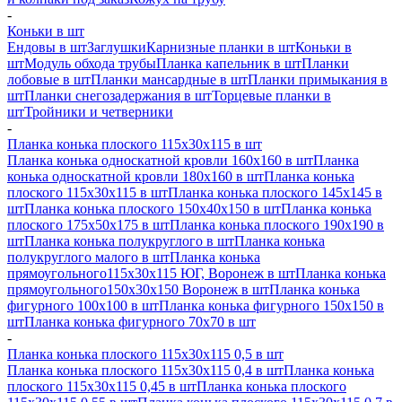
-
Коньки в шт
Ендовы в шт
Заглушки
Карнизные планки в шт
Коньки в
шт
Модуль обхода трубы
Планка капельник в шт
Планки
лобовые в шт
Планки мансардные в шт
Планки примыкания в
шт
Планки снегозадержания в шт
Торцевые планки в
шт
Тройники и четверники
-
Планка конька плоского 115х30х115 в шт
Планка конька односкатной кровли 160х160 в шт
Планка
конька односкатной кровли 180х160 в шт
Планка конька
плоского 115х30х115 в шт
Планка конька плоского 145х145 в
шт
Планка конька плоского 150х40х150 в шт
Планка конька
плоского 175х50х175 в шт
Планка конька плоского 190х190 в
шт
Планка конька полукруглого в шт
Планка конька
полукруглого малого в шт
Планка конька
прямоугольного115х30х115 ЮГ, Воронеж в шт
Планка конька
прямоугольного150х30х150 Воронеж в шт
Планка конька
фигурного 100x100 в шт
Планка конька фигурного 150x150 в
шт
Планка конька фигурного 70x70 в шт
-
Планка конька плоского 115х30х115 0,5 в шт
Планка конька плоского 115х30х115 0,4 в шт
Планка конька
плоского 115х30х115 0,45 в шт
Планка конька плоского