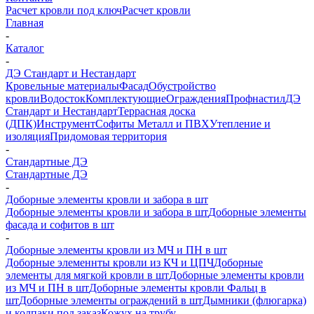
Расчет кровли под ключ
Расчет кровли
Главная
-
Каталог
-
ДЭ Стандарт и Нестандарт
Кровельные материалы
Фасад
Обустройство
кровли
Водосток
Комплектующие
Ограждения
Профнастил
ДЭ
Стандарт и Нестандарт
Террасная доска
(ДПК)
Инструмент
Софиты Металл и ПВХ
Утепление и
изоляция
Придомовая территория
-
Стандартные ДЭ
Стандартные ДЭ
-
Доборные элементы кровли и забора в шт
Доборные элементы кровли и забора в шт
Доборные элементы
фасада и софитов в шт
-
Доборные элементы кровли из МЧ и ПН в шт
Доборные элеменнты кровли из КЧ и ЦПЧ
Доборные
элементы для мягкой кровли в шт
Доборные элементы кровли
из МЧ и ПН в шт
Доборные элементы кровли Фальц в
шт
Доборные элементы ограждений в шт
Дымники (флюгарка)
и колпаки под заказ
Кожух на трубу