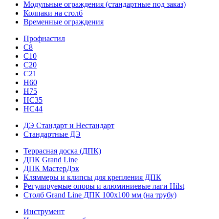
Модульные ограждения (стандартные под заказ)
Колпаки на столб
Временные ограждения
Профнастил
С8
С10
С20
С21
H60
H75
HС35
НС44
ДЭ Стандарт и Нестандарт
Стандартные ДЭ
Террасная доска (ДПК)
ДПК Grand Line
ДПК МастерДэк
Кляммеры и клипсы для крепления ДПК
Регулируемые опоры и алюминиевые лаги Hilst
Столб Grand Line ДПК 100х100 мм (на трубу)
Инструмент