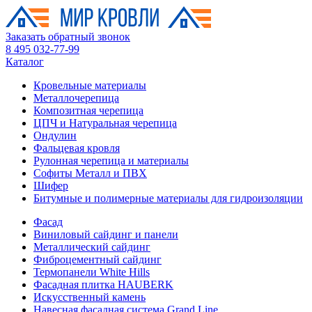
Заказать обратный звонок
8 495 032-77-99
Каталог
Кровельные материалы
Металлочерепица
Композитная черепица
ЦПЧ и Натуральная черепица
Ондулин
Фальцевая кровля
Рулонная черепица и материалы
Софиты Металл и ПВХ
Шифер
Битумные и полимерные материалы для гидроизоляции
Фасад
Виниловый сайдинг и панели
Металлический сайдинг
Фиброцементный сайдинг
Термопанели White Hills
Фасадная плитка HAUBERK
Искусственный камень
Навесная фасадная система Grand Line