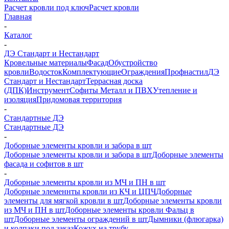
Расчет кровли под ключ
Расчет кровли
Главная
-
Каталог
-
ДЭ Стандарт и Нестандарт
Кровельные материалы
Фасад
Обустройство
кровли
Водосток
Комплектующие
Ограждения
Профнастил
ДЭ
Стандарт и Нестандарт
Террасная доска
(ДПК)
Инструмент
Софиты Металл и ПВХ
Утепление и
изоляция
Придомовая территория
-
Стандартные ДЭ
Стандартные ДЭ
-
Доборные элементы кровли и забора в шт
Доборные элементы кровли и забора в шт
Доборные элементы
фасада и софитов в шт
-
Доборные элементы кровли из МЧ и ПН в шт
Доборные элеменнты кровли из КЧ и ЦПЧ
Доборные
элементы для мягкой кровли в шт
Доборные элементы кровли
из МЧ и ПН в шт
Доборные элементы кровли Фальц в
шт
Доборные элементы ограждений в шт
Дымники (флюгарка)
и колпаки под заказ
Кожух на трубу