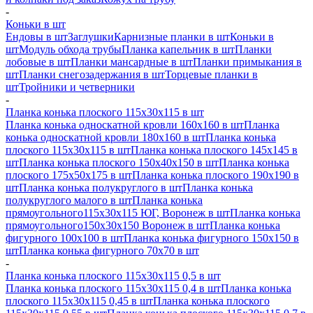
-
Коньки в шт
Ендовы в шт
Заглушки
Карнизные планки в шт
Коньки в
шт
Модуль обхода трубы
Планка капельник в шт
Планки
лобовые в шт
Планки мансардные в шт
Планки примыкания в
шт
Планки снегозадержания в шт
Торцевые планки в
шт
Тройники и четверники
-
Планка конька плоского 115х30х115 в шт
Планка конька односкатной кровли 160х160 в шт
Планка
конька односкатной кровли 180х160 в шт
Планка конька
плоского 115х30х115 в шт
Планка конька плоского 145х145 в
шт
Планка конька плоского 150х40х150 в шт
Планка конька
плоского 175х50х175 в шт
Планка конька плоского 190х190 в
шт
Планка конька полукруглого в шт
Планка конька
полукруглого малого в шт
Планка конька
прямоугольного115х30х115 ЮГ, Воронеж в шт
Планка конька
прямоугольного150х30х150 Воронеж в шт
Планка конька
фигурного 100x100 в шт
Планка конька фигурного 150x150 в
шт
Планка конька фигурного 70x70 в шт
-
Планка конька плоского 115х30х115 0,5 в шт
Планка конька плоского 115х30х115 0,4 в шт
Планка конька
плоского 115х30х115 0,45 в шт
Планка конька плоского