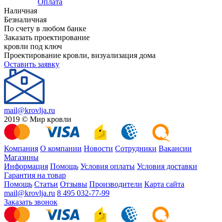
Оплата
Наличная
Безналичная
По счету в любом банке
Заказать проектирование
кровли под ключ
Проектирование кровли, визуализация дома
Оставить заявку
mail@krovlja.ru
2019 © Мир кровли
Компания
О компании
Новости
Сотрудники
Вакансии
Магазины
Информация
Помощь
Условия оплаты
Условия доставки
Гарантия на товар
Помощь
Статьи
Отзывы
Производители
Карта сайта
mail@krovlja.ru
8 495 032-77-99
Заказать звонок