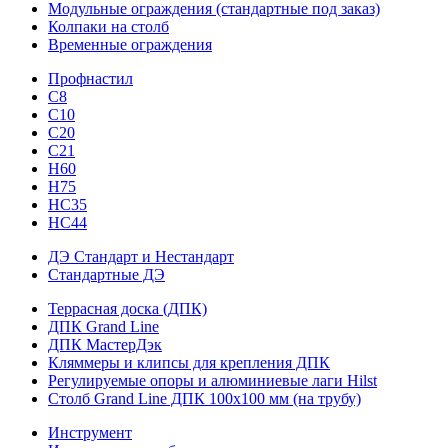
Модульные ограждения (стандартные под заказ)
Колпаки на столб
Временные ограждения
Профнастил
С8
С10
С20
С21
H60
H75
HС35
НС44
ДЭ Стандарт и Нестандарт
Стандартные ДЭ
Террасная доска (ДПК)
ДПК Grand Line
ДПК МастерДэк
Кляммеры и клипсы для крепления ДПК
Регулируемые опоры и алюминиевые лаги Hilst
Столб Grand Line ДПК 100х100 мм (на трубу)
Инструмент