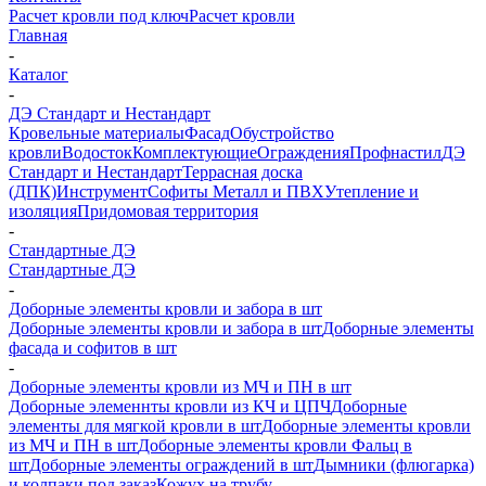
Расчет кровли под ключ
Расчет кровли
Главная
-
Каталог
-
ДЭ Стандарт и Нестандарт
Кровельные материалы
Фасад
Обустройство
кровли
Водосток
Комплектующие
Ограждения
Профнастил
ДЭ
Стандарт и Нестандарт
Террасная доска
(ДПК)
Инструмент
Софиты Металл и ПВХ
Утепление и
изоляция
Придомовая территория
-
Стандартные ДЭ
Стандартные ДЭ
-
Доборные элементы кровли и забора в шт
Доборные элементы кровли и забора в шт
Доборные элементы
фасада и софитов в шт
-
Доборные элементы кровли из МЧ и ПН в шт
Доборные элеменнты кровли из КЧ и ЦПЧ
Доборные
элементы для мягкой кровли в шт
Доборные элементы кровли
из МЧ и ПН в шт
Доборные элементы кровли Фальц в
шт
Доборные элементы ограждений в шт
Дымники (флюгарка)
и колпаки под заказ
Кожух на трубу