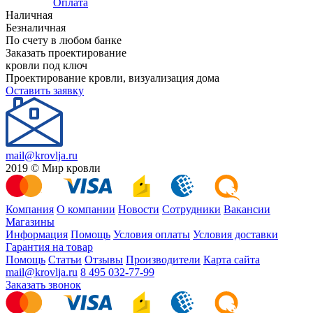
Оплата
Наличная
Безналичная
По счету в любом банке
Заказать проектирование
кровли под ключ
Проектирование кровли, визуализация дома
Оставить заявку
mail@krovlja.ru
2019 © Мир кровли
Компания
О компании
Новости
Сотрудники
Вакансии
Магазины
Информация
Помощь
Условия оплаты
Условия доставки
Гарантия на товар
Помощь
Статьи
Отзывы
Производители
Карта сайта
mail@krovlja.ru
8 495 032-77-99
Заказать звонок