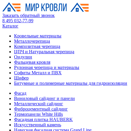
Заказать обратный звонок
8 495 032-77-99
Каталог
Кровельные материалы
Металлочерепица
Композитная черепица
ЦПЧ и Натуральная черепица
Ондулин
Фальцевая кровля
Рулонная черепица и материалы
Софиты Металл и ПВХ
Шифер
Битумные и полимерные материалы для гидроизоляции
Фасад
Виниловый сайдинг и панели
Металлический сайдинг
Фиброцементный сайдинг
Термопанели White Hills
Фасадная плитка HAUBERK
Искусственный камень
Навесная фасадная система Grand Line