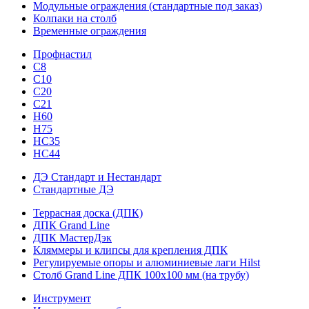
Модульные ограждения (стандартные под заказ)
Колпаки на столб
Временные ограждения
Профнастил
С8
С10
С20
С21
H60
H75
HС35
НС44
ДЭ Стандарт и Нестандарт
Стандартные ДЭ
Террасная доска (ДПК)
ДПК Grand Line
ДПК МастерДэк
Кляммеры и клипсы для крепления ДПК
Регулируемые опоры и алюминиевые лаги Hilst
Столб Grand Line ДПК 100х100 мм (на трубу)
Инструмент