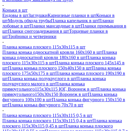
-
Коньки в шт
Ендовы в шт
Заглушки
Карнизные планки в шт
Коньки в
шт
Модуль обхода трубы
Планка капельник в шт
Планки
лобовые в шт
Планки мансардные в шт
Планки примыкания в
шт
Планки снегозадержания в шт
Торцевые планки в
шт
Тройники и четверники
-
Планка конька плоского 115х30х115 в шт
Планка конька односкатной кровли 160х160 в шт
Планка
конька односкатной кровли 180х160 в шт
Планка конька
плоского 115х30х115 в шт
Планка конька плоского 145х145 в
шт
Планка конька плоского 150х40х150 в шт
Планка конька
плоского 175х50х175 в шт
Планка конька плоского 190х190 в
шт
Планка конька полукруглого в шт
Планка конька
полукруглого малого в шт
Планка конька
прямоугольного115х30х115 ЮГ, Воронеж в шт
Планка конька
прямоугольного150х30х150 Воронеж в шт
Планка конька
фигурного 100x100 в шт
Планка конька фигурного 150x150 в
шт
Планка конька фигурного 70x70 в шт
-
Планка конька плоского 115х30х115 0,5 в шт
Планка конька плоского 115х30х115 0,4 в шт
Планка конька
плоского 115х30х115 0,45 в шт
Планка конька плоского